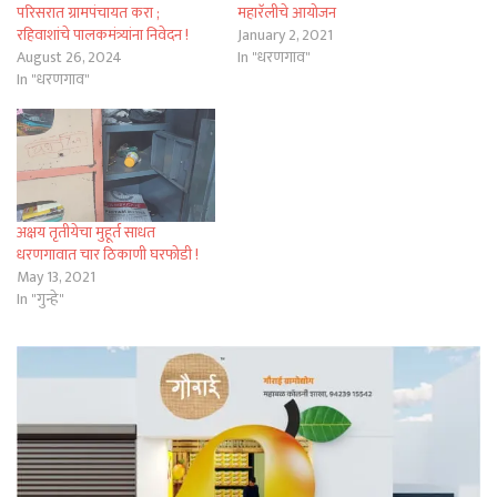
परिसरात ग्रामपंचायत करा ;
महारॅलीचे आयोजन
रहिवाशांचे पालकमंत्र्यांना निवेदन !
January 2, 2021
August 26, 2024
In "धरणगाव"
In "धरणगाव"
अक्षय तृतीयेचा मुहूर्त साधत
धरणगावात चार ठिकाणी घरफोडी !
May 13, 2021
In "गुन्हे"