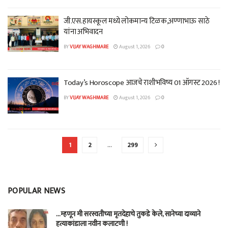
जी.एस.हायस्कूल मध्ये लोकमान्य टिळक,अण्णाभाऊ साठे
यांना अभिवादन
BY
VIJAY WAGHMARE
August 1, 2026
0
Today’s Horoscope आजचे राशीभविष्य 01 ऑगस्ट 2026 !
BY
VIJAY WAGHMARE
August 1, 2026
0
1
2
…
299
POPULAR NEWS
…म्हणून मी सरस्वतीच्या मृतदेहाचे तुकडे केले, सानेच्या दाव्याने
हत्याकांडाला नवीन कलाटणी !