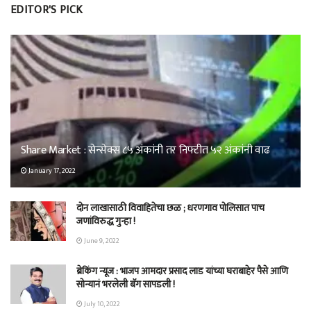
EDITOR'S PICK
Share Market : सेन्सेक्स ८५ अंकांनी तर निफ्टीत ५२ अंकांनी वाढ
January 17, 2022
दोन लाखासाठी विवाहितेचा छळ ; धरणगाव पोलिसात पाच
जणांविरुद्ध गुन्हा !
June 9, 2022
ब्रेकिंग न्यूज : भाजप आमदार प्रसाद लाड यांच्या घराबाहेर पैसे आणि
सोन्यानं भरलेली बॅग सापडली !
July 10, 2022