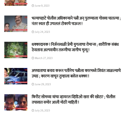
June 9, 2023
भल्यापहाटे पोलीस अधिकाऱ्याने पत्नी अन् पुतण्याला गोळ्या घातल्या ;
नंतर स्वतः ही उचललं टोकाचे पाऊल !
July 24, 2023
धक्कादायक ! निर्जनस्थळी प्रेमी युगलाचा रोमान्स ; शारीरिक संबंध
ठेवताना अल्पवयीन तरूणीचा जागीच मृत्यू !
March 27, 2023
अपघाताचा बनाव करून पतीनेच‎ पत्नीला कारमध्ये जिवंत जाळल्याचे
उघड ; कारण वाचून तुम्हाला बसेल धक्का !
June 29, 2023
किरीट सोमय्या यांचा व्हायरल व्हिडिओ खरा की खोटा? ; पोलीस
तपासात समोर आली मोठी माहिती !
July 26, 2023