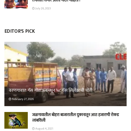
तपासात समोर आली मोठी माहिती !
July 26, 2023
EDITOR'S PICK
वरणगावात गॅस गोडाऊनमधून ५८ गॅस सिलेंडरची चोरी
February 27, 2026
जळगावातील बोहरा बाजारातील दुकानातून आठ हजाराची रोकड
लांबविली
August 4, 2021