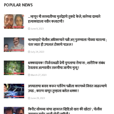
POPULAR NEWS
…म्हणून मी सरस्वतीच्या मृतदेहाचे तुकडे केले, सानेच्या दाव्याने
हत्याकांडाला नवीन कलाटणी !
June 9, 2023
भल्यापहाटे पोलीस अधिकाऱ्याने पत्नी अन् पुतण्याला गोळ्या घातल्या ;
नंतर स्वतः ही उचललं टोकाचे पाऊल !
July 24, 2023
धक्कादायक ! निर्जनस्थळी प्रेमी युगलाचा रोमान्स ; शारीरिक संबंध
ठेवताना अल्पवयीन तरूणीचा जागीच मृत्यू !
March 27, 2023
अपघाताचा बनाव करून पतीनेच‎ पत्नीला कारमध्ये जिवंत जाळल्याचे
उघड ; कारण वाचून तुम्हाला बसेल धक्का !
June 29, 2023
किरीट सोमय्या यांचा व्हायरल व्हिडिओ खरा की खोटा? ; पोलीस