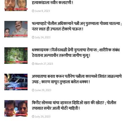
हत्याकांडाला नवीन कलाटणी !
June 9, 2023
भल्यापहाटे पोलीस अधिकाऱ्याने पत्नी अन् पुतण्याला गोळ्या घातल्या ;
नंतर स्वतः ही उचललं टोकाचे पाऊल !
July 24, 2023
धक्कादायक ! निर्जनस्थळी प्रेमी युगलाचा रोमान्स ; शारीरिक संबंध
ठेवताना अल्पवयीन तरूणीचा जागीच मृत्यू !
March 27, 2023
अपघाताचा बनाव करून पतीनेच‎ पत्नीला कारमध्ये जिवंत जाळल्याचे
उघड ; कारण वाचून तुम्हाला बसेल धक्का !
June 29, 2023
किरीट सोमय्या यांचा व्हायरल व्हिडिओ खरा की खोटा? ; पोलीस
तपासात समोर आली मोठी माहिती !
July 26, 2023