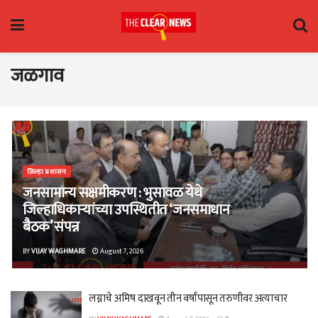
जळगाव
जिल्हा प्रशासन
जनसामान्य सक्षमीकरण : भुसावळ येथे
जिल्हाधिकाऱ्यांच्या उपस्थितीत ‘जनसमाधान
बैठक’ संपन्न
BY
VIJAY WAGHMARE
August 7, 2026
लग्नाचे अमिष दाखवून तीन वर्षांपासून तरुणीवर अत्याचार