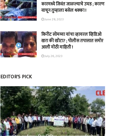
कारमध्ये जिवंत जाळल्याचे उघड ; कारण
वाचून तुम्हाला बसेल धक्का !
June 29, 2023
किरीट सोमय्या यांचा व्हायरल व्हिडिओ
खरा की खोटा? ; पोलीस तपासात समोर
आली मोठी माहिती !
July 26, 2023
EDITOR'S PICK