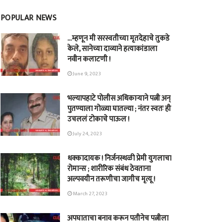
POPULAR NEWS
…म्हणून मी सरस्वतीच्या मृतदेहाचे तुकडे
केले, सानेच्या दाव्याने हत्याकांडाला
नवीन कलाटणी !
June 9, 2023
भल्यापहाटे पोलीस अधिकाऱ्याने पत्नी अन्
पुतण्याला गोळ्या घातल्या ; नंतर स्वतः ही
उचललं टोकाचे पाऊल !
July 24, 2023
धक्कादायक ! निर्जनस्थळी प्रेमी युगलाचा
रोमान्स ; शारीरिक संबंध ठेवताना
अल्पवयीन तरूणीचा जागीच मृत्यू !
March 27, 2023
अपघाताचा बनाव करून पतीनेच‎ पत्नीला