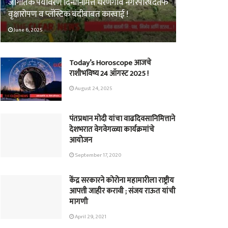
जागतिक पर्यावरण दिनानिमित्त धरणगाव नगरपरिषदेतर्फे
वृक्षारोपण व प्लॅस्टिक बंदीबाबत कारवाई !
June 6, 2025
Today’s Horoscope आजचे
राशीभविष्य 24 ऑगस्ट 2025 !
August 24, 2025
पंतप्रधान मोदी यांचा वाढदिवसानिमित्ताने
देशभरात वेगवेगळ्या कार्यक्रमांचे
आयोजन
September 17, 2020
केंद्र सरकारने कोरोना महामारीला राष्ट्रीय
आपत्ती जाहीर करावी ; संजय राऊत यांची
मागणी
April 29, 2021