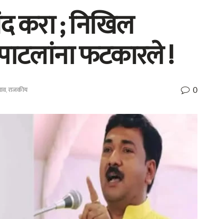
बंद करा ; निखिल
ष पाटलांना फटकारले !
0
ाव
,
राजकीय