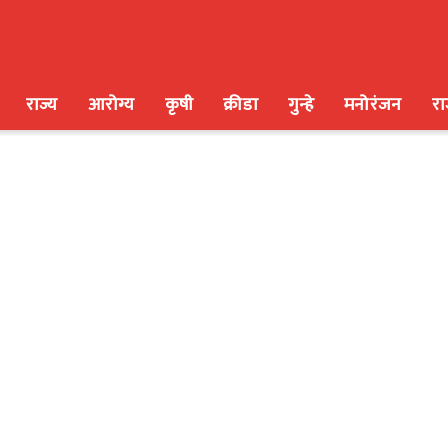
राज्य
आरोग्य
कृषी
क्रीडा
गुन्हे
मनोरंजन
र