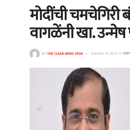
मोदींची चमचेगिरी 
वागळेंनी खा. उन्मे
BY
THE CLEAR NEWS DESK
October 11, 2021
in
जळग