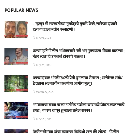
POPULAR NEWS
…म्हणून मी सरस्वतीच्या मृतदेहाचे तुकडे केले, सानेच्या दाव्याने
हत्याकांडाला नवीन कलाटणी !
June 9, 2023
भल्यापहाटे पोलीस अधिकाऱ्याने पत्नी अन् पुतण्याला गोळ्या घातल्या ;
नंतर स्वतः ही उचललं टोकाचे पाऊल !
July 24, 2023
धक्कादायक ! निर्जनस्थळी प्रेमी युगलाचा रोमान्स ; शारीरिक संबंध
ठेवताना अल्पवयीन तरूणीचा जागीच मृत्यू !
March 27, 2023
अपघाताचा बनाव करून पतीनेच‎ पत्नीला कारमध्ये जिवंत जाळल्याचे
उघड ; कारण वाचून तुम्हाला बसेल धक्का !
June 29, 2023
किरीट सोमय्या यांचा व्हायरल व्हिडिओ खरा की खोटा? ; पोलीस