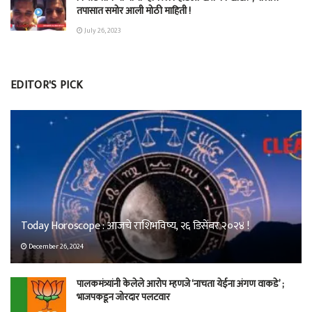
तपासात समोर आली मोठी माहिती !
July 26, 2023
EDITOR'S PICK
Today Horoscope : आजचे राशिभविष्य, २६ डिसेंबर २०२४ !
December 26, 2024
पालकमंत्र्यांनी केलेले आरोप म्हणजे ‘नाचता येईना अंगण वाकडे’ ;
भाजपकडून जोरदार पलटवार