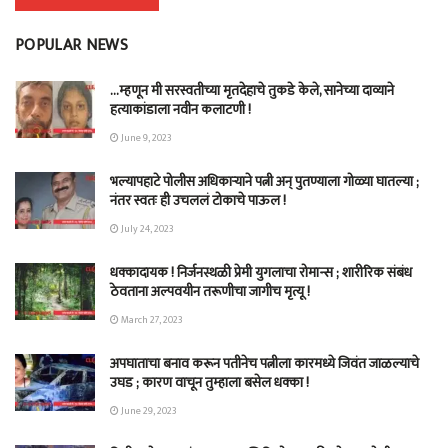
POPULAR NEWS
…म्हणून मी सरस्वतीच्या मृतदेहाचे तुकडे केले, सानेच्या दाव्याने
हत्याकांडाला नवीन कलाटणी !
June 9, 2023
भल्यापहाटे पोलीस अधिकाऱ्याने पत्नी अन् पुतण्याला गोळ्या घातल्या ;
नंतर स्वतः ही उचललं टोकाचे पाऊल !
July 24, 2023
धक्कादायक ! निर्जनस्थळी प्रेमी युगलाचा रोमान्स ; शारीरिक संबंध
ठेवताना अल्पवयीन तरूणीचा जागीच मृत्यू !
March 27, 2023
अपघाताचा बनाव करून पतीनेच‎ पत्नीला कारमध्ये जिवंत जाळल्याचे
उघड ; कारण वाचून तुम्हाला बसेल धक्का !
June 29, 2023