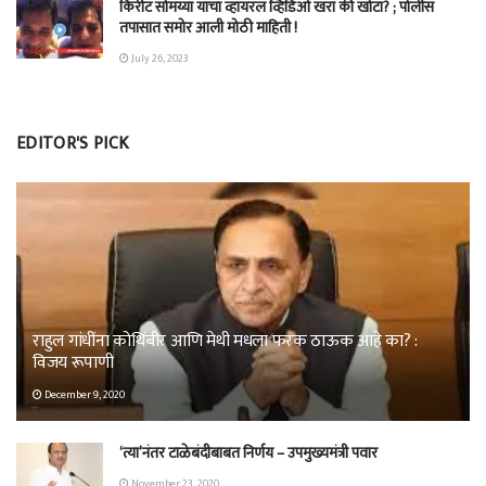
किरीट सोमय्या यांचा व्हायरल व्हिडिओ खरा की खोटा? ; पोलीस
तपासात समोर आली मोठी माहिती !
July 26, 2023
EDITOR'S PICK
राहुल गांधींना कोथिंबीर आणि मेथी मधला फरक ठाऊक आहे का? :
विजय रूपाणी
December 9, 2020
‘त्या’नंतर टाळेबंदीबाबत निर्णय – उपमुख्यमंत्री पवार
November 23, 2020