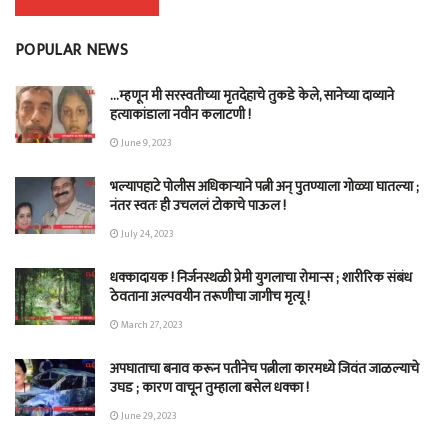
POPULAR NEWS
…म्हणून मी सरस्वतीच्या मृतदेहाचे तुकडे केले, सानेच्या दाव्याने
हत्याकांडाला नवीन कलाटणी !
June 9, 2023
भल्यापहाटे पोलीस अधिकाऱ्याने पत्नी अन् पुतण्याला गोळ्या घातल्या ;
नंतर स्वतः ही उचललं टोकाचे पाऊल !
July 24, 2023
धक्कादायक ! निर्जनस्थळी प्रेमी युगलाचा रोमान्स ; शारीरिक संबंध
ठेवताना अल्पवयीन तरूणीचा जागीच मृत्यू !
March 27, 2023
अपघाताचा बनाव करून पतीनेच‎ पत्नीला कारमध्ये जिवंत जाळल्याचे
उघड ; कारण वाचून तुम्हाला बसेल धक्का !
June 29, 2023