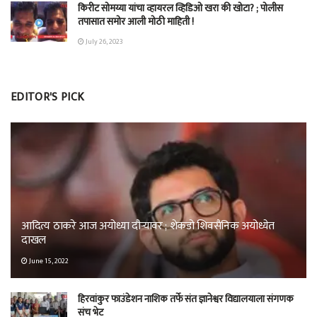
किरीट सोमय्या यांचा व्हायरल व्हिडिओ खरा की खोटा? ; पोलीस
तपासात समोर आली मोठी माहिती !
July 26, 2023
EDITOR'S PICK
आदित्य ठाकरे आज अयोध्या दौऱ्यावर ; शेकडो शिवसैनिक अयोध्येत
दाखल
June 15, 2022
हिरवांकुर फाउंडेशन नाशिक तर्फे संत ज्ञानेश्वर विद्यालयाला संगणक
संच भेट