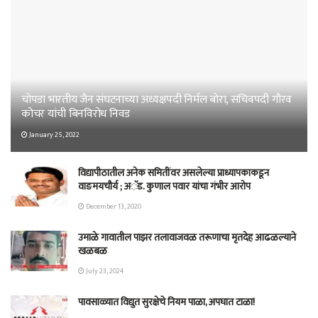
चोपडा भारतीय जैन संघटनाच्या अध्यक्षपदी निर्मल बोरा, सचिवपदी गौरव
कोचर यांची बिनविरोध निवड
January 25, 2022
विद्यापीठातील अनेक समितींवर असलेल्या प्राध्यापकाकडून
वाङमयचौर्य ; अॅड. कुणाल पवार यांचा गंभीर आरोप
December 13, 2020
उमाळे गावातील पाझर तलावाजवळ तरूणाचा मृतदेह आढळल्याने
खळबळ
July 23, 2024
पावसाळ्यात विद्युत सुरक्षेचे नियम पाळा, अपघात टाळा!