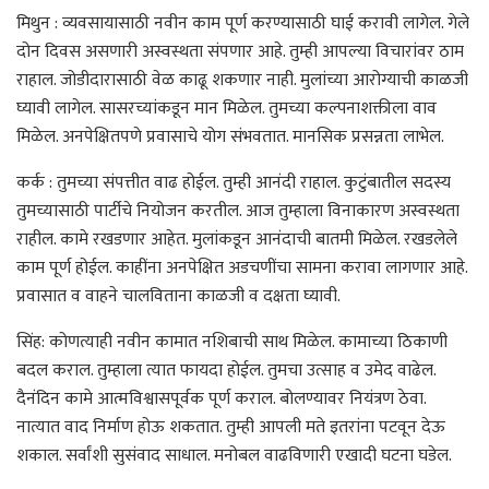
मिथुन : व्यवसायासाठी नवीन काम पूर्ण करण्यासाठी घाई करावी लागेल. गेले
दोन दिवस असणारी अस्वस्थता संपणार आहे. तुम्ही आपल्या विचारांवर ठाम
राहाल. जोडीदारासाठी वेळ काढू शकणार नाही. मुलांच्या आरोग्याची काळजी
घ्यावी लागेल. सासरच्यांकडून मान मिळेल. तुमच्या कल्पनाशक्तीला वाव
मिळेल. अनपेक्षितपणे प्रवासाचे योग संभवतात. मानसिक प्रसन्नता लाभेल.
कर्क : तुमच्या संपत्तीत वाढ होईल. तुम्ही आनंदी राहाल. कुटुंबातील सदस्य
तुमच्यासाठी पार्टीचे नियोजन करतील. आज तुम्हाला विनाकारण अस्वस्थता
राहील. कामे रखडणार आहेत. मुलांकडून आनंदाची बातमी मिळेल. रखडलेले
काम पूर्ण होईल. काहींना अनपेक्षित अडचणींचा सामना करावा लागणार आहे.
प्रवासात व वाहने चालविताना काळजी व दक्षता घ्यावी.
सिंह: कोणत्याही नवीन कामात नशिबाची साथ मिळेल. कामाच्या ठिकाणी
बदल कराल. तुम्हाला त्यात फायदा होईल. तुमचा उत्साह व उमेद वाढेल.
दैनंदिन कामे आत्मविश्वासपूर्वक पूर्ण कराल. बोलण्यावर नियंत्रण ठेवा.
नात्यात वाद निर्माण होऊ शकतात. तुम्ही आपली मते इतरांना पटवून देऊ
शकाल. सर्वांशी सुसंवाद साधाल. मनोबल वाढविणारी एखादी घटना घडेल.