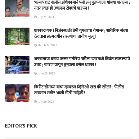
भल्यापहाटे पोलीस अधिकाऱ्याने पत्नी अन् पुतण्याला गोळ्या घातल्या ;
नंतर स्वतः ही उचललं टोकाचे पाऊल !
July 24, 2023
धक्कादायक ! निर्जनस्थळी प्रेमी युगलाचा रोमान्स ; शारीरिक संबंध
ठेवताना अल्पवयीन तरूणीचा जागीच मृत्यू !
March 27, 2023
अपघाताचा बनाव करून पतीनेच‎ पत्नीला कारमध्ये जिवंत जाळल्याचे
उघड ; कारण वाचून तुम्हाला बसेल धक्का !
June 29, 2023
किरीट सोमय्या यांचा व्हायरल व्हिडिओ खरा की खोटा? ; पोलीस
तपासात समोर आली मोठी माहिती !
July 26, 2023
EDITOR'S PICK