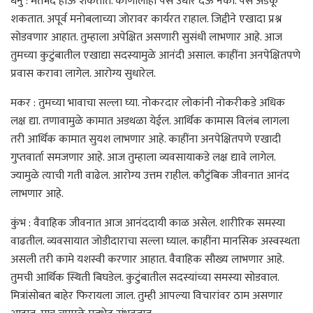
धनु : मतभेद होऊ शकतात. कोणालाही पैसे उधार देऊ नका. पैसे अडकू
शकतात. अपूर्व मनोबलाच्या जोरावर कार्यरत राहाल. जिद्दीने एखादा प्रश्न
सोडवणार आहात. तुम्हाला अपेक्षित असणारी सुसंधी लाभणार आहे. आज
तुमच्या कुटुंबातील एखाद्या सदस्यामुळे आनंदी असाल. काहींना अनपेक्षितपणे
प्रवास करावा लागेल. आरोग्य सुधारेल.
मकर : तुमच्या भावाचा सल्ला घ्या. नोकरदार लोकांनी नोकरीकडे अधिक
लक्ष द्या. तणावामुळे कामात अडथळा येईल. आर्थिक कामास विलंब लागला
तरी आर्थिक कामात सुयश लाभणार आहे. काहींना अनपेक्षितपणे एखादी
गुप्तवार्ता समजणार आहे. आज तुम्हाला व्यवसायाकडे लक्ष द्यावे लागेल.
ज्यामुळे त्याची गती वाढेल. आरोग्य उत्तम राहील. कौटुंबिक जीवनात आनंद
लाभणार आहे.
कुंभ : वैवाहिक जीवनात आज आनंददायी काळ असेल. शारीरिक समस्या
वाढतील. व्यवसायात जोडीदाराचा सल्ला घ्याल. काहींना मानसिक अस्वस्थता
असली तरी कामे यशस्वी करणार आहात. वैवाहिक सौख्य लाभणार आहे.
तुमची आर्थिक स्थिती बिघडेल. कुटुंबातील सदस्यांच्या समस्या सोडवाल.
मित्रांसोबत बाहेर फिरायला जाल. तुम्ही आपल्या विचारांवर ठाम असणार