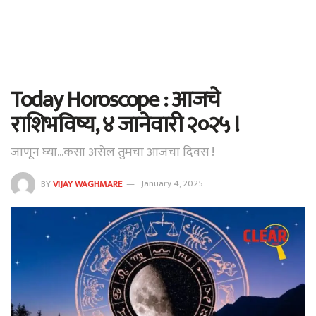
Today Horoscope : आजचे
राशिभविष्य, ४ जानेवारी २०२५ !
जाणून घ्या...कसा असेल तुमचा आजचा दिवस !
BY
VIJAY WAGHMARE
January 4, 2025