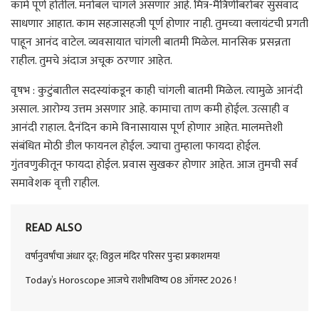
कामे पूर्ण होतील. मनोबल चांगले असणार आहे. मित्र-मैत्रिणींबरोबर सुसंवाद
साधणार आहात. काम सहजासहजी पूर्ण होणार नाही. तुमच्या क्लायंटची प्रगती
पाहून आनंद वाटेल. व्यवसायात चांगली बातमी मिळेल. मानसिक प्रसन्नता
राहील. तुमचे अंदाज अचूक ठरणार आहेत.
वृषभ : कुटुंबातील सदस्यांकडून काही चांगली बातमी मिळेल. त्यामुळे आनंदी
असाल. आरोग्य उत्तम असणार आहे. कामाचा ताण कमी होईल. उत्साही व
आनंदी राहाल. दैनंदिन कामे विनासायास पूर्ण होणार आहेत. मालमत्तेशी
संबंधित मोठी डील फायनल होईल. ज्याचा तुम्हाला फायदा होईल.
गुंतवणुकीतून फायदा होईल. प्रवास सुखकर होणार आहेत. आज तुमची सर्व
समावेशक वृत्ती राहील.
READ ALSO
वर्षानुवर्षांचा अंधार दूर; विठ्ठल मंदिर परिसर पुन्हा प्रकाशमय!
Today’s Horoscope आजचे राशीभविष्य 08 ऑगस्ट 2026 !