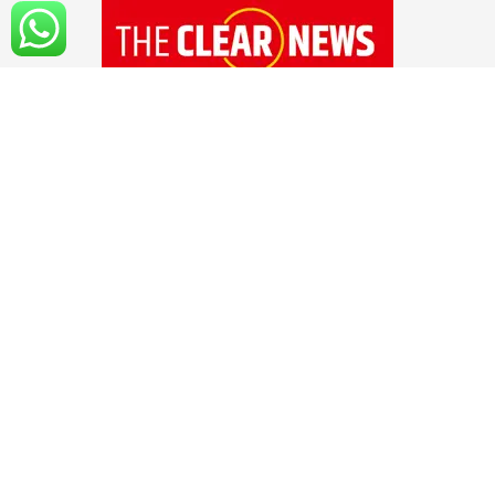
१४ सप्टेंबर २०२० रोजी 'द क्लिअर न्यूज'ची अधिकृत
सुरुवात झाली आहे. सोशल मिडियाच्या युगात अवघ्या
काही क्षणात बातम्या, माहिती सर्वसामान्य माणसांपर्यंत
पोहचवली जात असली तरी आपल्या मनात सर्वात मोठा
प्रश्न उभा राहतो, तो म्हणजे सोशल मीडियात आलेली
बातमी, माहिती ही वस्तुनिष्ठ आणि सत्यार्थी आहे का?
वाचकांच्या मनातील या प्रश्नाचे उत्तर आहे ,'द क्लिअर
न्यूज'...!! हो, तुमचे,आमचे ,सर्वांचे अत्यंत विश्वासार्ह असे
डिजिटल न्यूज चॅनल...!!
Follow us