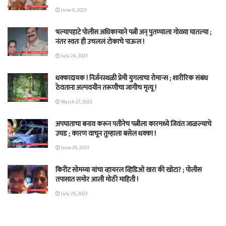
June 9, 2023
भल्यापहाटे पोलीस अधिकाऱ्याने पत्नी अन् पुतण्याला गोळ्या घातल्या ;
नंतर स्वतः ही उचललं टोकाचे पाऊल !
July 24, 2023
धक्कादायक ! निर्जनस्थळी प्रेमी युगलाचा रोमान्स ; शारीरिक संबंध
ठेवताना अल्पवयीन तरूणीचा जागीच मृत्यू !
March 27, 2023
अपघाताचा बनाव करून पतीनेच‎ पत्नीला कारमध्ये जिवंत जाळल्याचे
उघड ; कारण वाचून तुम्हाला बसेल धक्का !
June 29, 2023
किरीट सोमय्या यांचा व्हायरल व्हिडिओ खरा की खोटा? ; पोलीस
तपासात समोर आली मोठी माहिती !
July 26, 2023