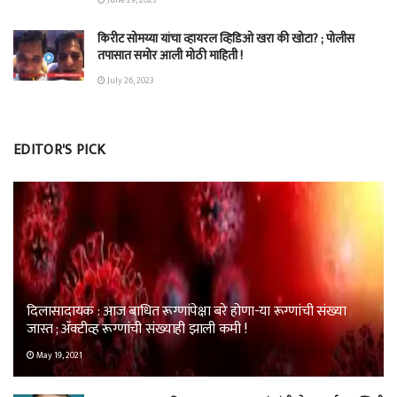
June 29, 2023
किरीट सोमय्या यांचा व्हायरल व्हिडिओ खरा की खोटा? ; पोलीस
तपासात समोर आली मोठी माहिती !
July 26, 2023
EDITOR'S PICK
दिलासादायक : आज बाधित रूग्णांपेक्षा बरे होणा-या रूग्णांची संख्या
जास्त ; ॲक्टीव्ह रूग्णांची संख्याही झाली कमी !
May 19, 2021