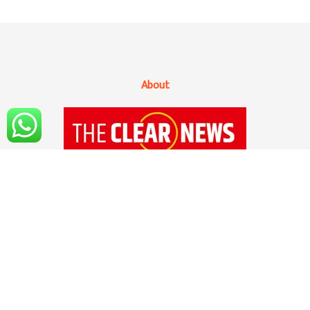
About
१४ सप्टेंबर २०२० रोजी 'द क्लिअर न्यूज'ची अधिकृत
सुरुवात झाली आहे. सोशल मिडियाच्या युगात अवघ्या
काही क्षणात बातम्या, माहिती सर्वसामान्य माणसांपर्यंत
पोहचवली जात असली तरी आपल्या मनात सर्वात मोठा
प्रश्न उभा राहतो, तो म्हणजे सोशल मीडियात आलेली
बातमी, माहिती ही वस्तुनिष्ठ आणि सत्यार्थी आहे का?