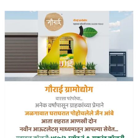
महिन्यात जिल्ह्यात एकूण २२ हजार
७१५ रुग्ण बरे होऊन घरी गेले असून
ही जिल्ह्यासाठी दिलासादायक बाब
आहे. जिल्ह्यात कोरोनाच्या…