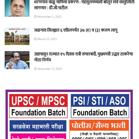
धरणगाव वाळू माफिया प्रकरण : महसूलमंत्र्यांशी बोलून सर्व वस्तुस्थिती
सांगणार : डी.जी.पाटील
November 5, 2020
जळगाव जिल्ह्यात ६ एप्रिलपर्यंत ३७ (१) व (३) कलम लागू
March 22, 2021
उद्यापासून राज्यात १५ दिवस रात्री संचारबंदी, मुख्यमंत्री उद्धव ठाकरेंचा
मोठा निर्णय
December 21, 2020