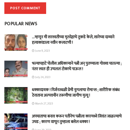
POPULAR NEWS
…म्हणून मी सरस्वतीच्या मृतदेहाचे तुकडे केले, सानेच्या दाव्याने
हत्याकांडाला नवीन कलाटणी !
June 9, 2023
भल्यापहाटे पोलीस अधिकाऱ्याने पत्नी अन् पुतण्याला गोळ्या घातल्या ;
नंतर स्वतः ही उचललं टोकाचे पाऊल !
July 24, 2023
धक्कादायक ! निर्जनस्थळी प्रेमी युगलाचा रोमान्स ; शारीरिक संबंध
ठेवताना अल्पवयीन तरूणीचा जागीच मृत्यू !
March 27, 2023
अपघाताचा बनाव करून पतीनेच‎ पत्नीला कारमध्ये जिवंत जाळल्याचे
उघड ; कारण वाचून तुम्हाला बसेल धक्का !