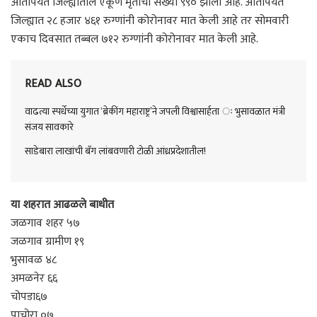
आतापर्यंत जिल्ह्यातील एकूण मृतांची संख्या ९९० झाली आहे. आतापर्यंत
जिल्ह्यात २८ हजार ४६१ रुग्णांनी कोरोनावर मात केली आहे तर सोमवारी
एकाच दिवसात तब्बल ७१२ रुग्णांनी कोरोनावर मात केली आहे.
READ ALSO
वाढत्या स्पर्धेच्या युगात ‘ब्रेकींग महाराष्ट्र’ने जपली विश्वासार्हता ः भुसावळात मंत्री
संजय सावकारे
साडेबारा लाखांची बॅग लांबवणारी टोळी आंध्रप्रदेशातील!
या शहरात आढळले बाधीत
जळगाव शहर ५७
जळगाव ग्रामीण १९
भुसावळ ४८
अमळनेर ६६
चोपडा६७
पाचोरा ०७