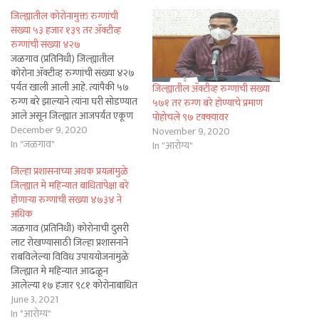
जिल्ह्यातील कोरोनामुक्त रुग्णांची
संख्या ५३ हजार १३९ तर ॲक्टीव्ह
रुग्णांची संख्या ४२७
जळगाव (प्रतिनिधी) जिल्ह्यातील
कोरोना ॲक्टीव्ह रुग्णांची संख्या ४२७
पर्यत खाली आली आहे. त्यांपैकी ५७
जिल्ह्यातील ॲक्टीव्ह रुग्णांची संख्या
रुग्ण बरे झाल्याने त्यांना घरी सोडण्यात
५७१ तर रुग्ण बरे होण्याचे प्रमाण
आले असून जिल्ह्यात आजपर्यंत एकूण
पोहोचले ९७ टक्क्यांवर
५३ हजार १३९ रुग्ण कोरोनामुक्त झाले
December 9, 2020
November 9, 2020
आहेत. जिल्ह्यात रुग्ण बरे होण्याचे
In "जळगाव"
In "आरोग्य"
प्रमाण ९६.८४ टक्क्यांपर्यत पोहोचले
जिल्हा प्रशासनाच्या अथक प्रयत्नांमुळे
आहे. जिल्ह्यात आज ३४ नवीन रुग्णांचे
जिल्ह्यात मे महिन्यात बाधितांपेक्षा बरे
निदान झाल्याची मा‍हिती
होणाऱ्या रुग्णांची संख्या ४७३४ ने
जिल्हाधिकारी…
अधिक
जळगाव (प्रतिनिधी) कोरोनाची दुसरी
लाट रोखण्यासाठी जिल्हा प्रशासनाने
राबविलेल्या विविध उपाययोजनांमुळे
जिल्ह्यात मे महिन्यात आढळून
आलेल्या १७ हजार ९८१ कोरोनाबाधित
रुग्णांपेक्षा ४ हजार ७३४ अधिक
June 3, 2021
रुग्णांनी कोरोनावर मात केली आहे. या
In "आरोग्य"