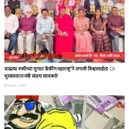
भुसावळ
वाढत्या स्पर्धेच्या युगात ‘ब्रेकींग महाराष्ट्र’ने जपली विश्वासार्हता ः
भुसावळात मंत्री संजय सावकारे
August 5, 2026