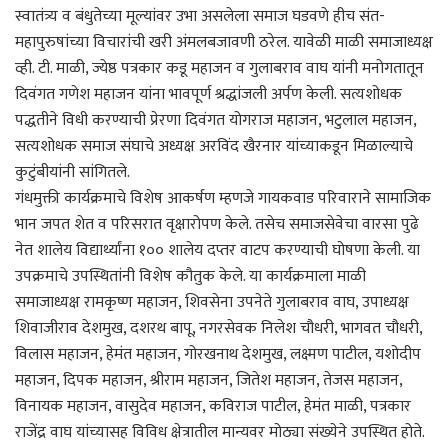
स्वातंत्र्य व बंधुतेच्या मूल्यांवर उभा असलेला समाज घडवणे हीच संत-
महापुरुषांच्या विचारांची खरी अंमलबजावणी ठरेल. यावेळी माळी समाजाध्यक्ष
व्ही. टी. माळी, ज्येष्ठ पत्रकार कडू महाजन व गुलाबराव वाघ यांनी मनोगतातून
दिवंगत गणेश महाजन यांना भावपूर्ण श्रद्धांजली अर्पण केली. सत्यशोधक
पद्धतीने विधी करण्याची प्रेरणा दिवंगत योगराज महाजन, भटुलाल महाजन,
सत्यशोधक समाज संघाचे अध्यक्ष अरविंद खैरनार यांच्याकडून मिळाल्याचे
कुटुंबीयांनी सांगितले.
गंधमुक्ती कार्यक्रमाचे विशेष आकर्षण म्हणजे गायकवाड परिवाराने सामाजिक
भान जपत शेत व परिसरात वृक्षारोपण केले. तसेच समाजसेवेचा वारसा पुढे
नेत शालेय विद्यार्थ्यांना १०० शालेय दप्तर वाटप करण्याची घोषणा केली. या
उपक्रमाचे उपस्थितांनी विशेष कौतुक केले. या कार्यक्रमाला माळी
समाजाध्यक्ष रामकृष्ण महाजन, शिवसेना उपनेते गुलाबराव वाघ, उपाध्यक्ष
शिवाजीराव देशमुख, दशरथ बापू, नगरसेवक निलेश चौधरी, भागवत चौधरी,
विलास महाजन, हेमंत महाजन, गोरखनाथ देशमुख, लक्ष्मण पाटील, यशोदीप
महाजन, दिपक महाजन, श्रीराम महाजन, जितेश महाजन, तेजस महाजन,
विनायक महाजन, वासुदेव महाजन, कविराज पाटील, हेमंत माळी, पत्रकार
राजेंद्र वाघ यांच्यासह विविध क्षेत्रातील मान्यवर मोठ्या संख्येने उपस्थित होते.