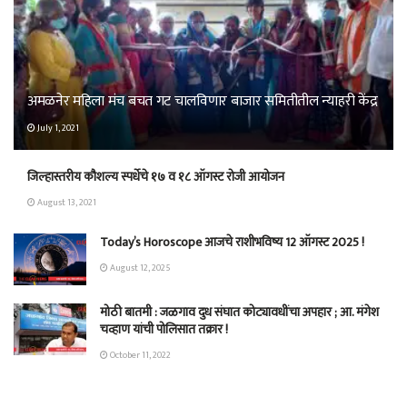
अमळनेर महिला मंच बचत गट चालविणार बाजार समितीतील न्याहरी केंद्र
July 1, 2021
जिल्हास्तरीय कौशल्य स्पर्धेचे १७ व १८ ऑगस्ट रोजी आयोजन
August 13, 2021
Today’s Horoscope आजचे राशीभविष्य 12 ऑगस्ट 2025 !
August 12, 2025
मोठी बातमी : जळगाव दुध संघात कोट्यावधींचा अपहार ; आ. मंगेश
चव्हाण यांची पोलिसात तक्रार !
October 11, 2022