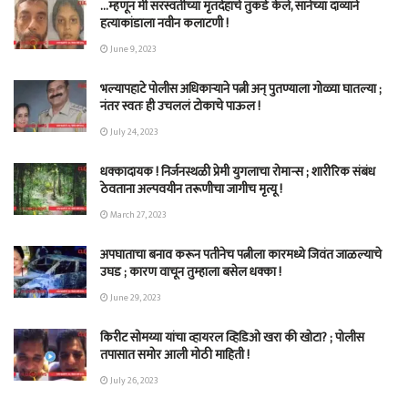
…म्हणून मी सरस्वतीच्या मृतदेहाचे तुकडे केले, सानेच्या दाव्याने
हत्याकांडाला नवीन कलाटणी !
June 9, 2023
भल्यापहाटे पोलीस अधिकाऱ्याने पत्नी अन् पुतण्याला गोळ्या घातल्या ;
नंतर स्वतः ही उचललं टोकाचे पाऊल !
July 24, 2023
धक्कादायक ! निर्जनस्थळी प्रेमी युगलाचा रोमान्स ; शारीरिक संबंध
ठेवताना अल्पवयीन तरूणीचा जागीच मृत्यू !
March 27, 2023
अपघाताचा बनाव करून पतीनेच‎ पत्नीला कारमध्ये जिवंत जाळल्याचे
उघड ; कारण वाचून तुम्हाला बसेल धक्का !
June 29, 2023
किरीट सोमय्या यांचा व्हायरल व्हिडिओ खरा की खोटा? ; पोलीस
तपासात समोर आली मोठी माहिती !
July 26, 2023