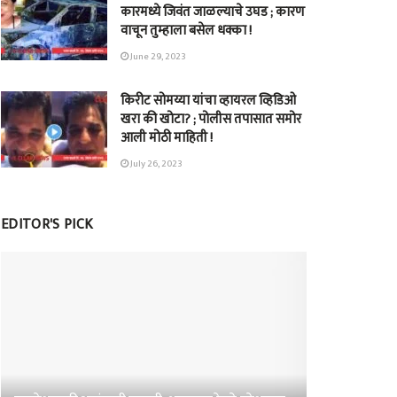
कारमध्ये जिवंत जाळल्याचे उघड ; कारण
वाचून तुम्हाला बसेल धक्का !
June 29, 2023
किरीट सोमय्या यांचा व्हायरल व्हिडिओ
खरा की खोटा? ; पोलीस तपासात समोर
आली मोठी माहिती !
July 26, 2023
EDITOR'S PICK