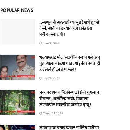
POPULAR NEWS
…म्हणून मी सरस्वतीच्या मृतदेहाचे तुकडे
केले, सानेच्या दाव्याने हत्याकांडाला
नवीन कलाटणी !
June 9, 2023
भल्यापहाटे पोलीस अधिकाऱ्याने पत्नी अन्
पुतण्याला गोळ्या घातल्या ; नंतर स्वतः ही
उचललं टोकाचे पाऊल !
July 24, 2023
धक्कादायक ! निर्जनस्थळी प्रेमी युगलाचा
रोमान्स ; शारीरिक संबंध ठेवताना
अल्पवयीन तरूणीचा जागीच मृत्यू !
March 27, 2023
अपघाताचा बनाव करून पतीनेच‎ पत्नीला