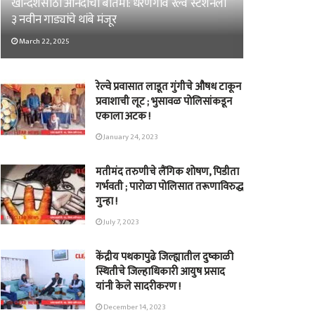
खान्देशसाठी आनंदाची बातमी: धरणगाव रेल्वे स्टेशनला
३ नवीन गाड्यांचे थांबे मंजूर
March 22, 2025
रेल्वे प्रवासात लाडूत गुंगीचे औषध टाकून
प्रवाशाची लूट ; भुसावळ पोलिसांकडून
एकाला अटक !
January 24, 2023
मतीमंद तरुणीचे लैंगिक शोषण, पिडीता
गर्भवती ; पारोळा पोलिसात तरूणाविरुद्ध
गुन्हा !
July 7, 2023
केंद्रीय पथकापुढे जिल्ह्यातील दुष्काळी
स्थितीचे जिल्हाधिकारी आयुष प्रसाद
यांनी केले सादरीकरण !
December 14, 2023