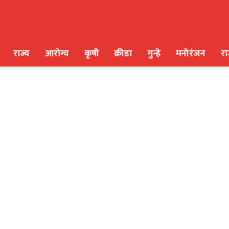
राज्य
आरोग्य
कृषी
क्रीडा
गुन्हे
मनोरंजन
र