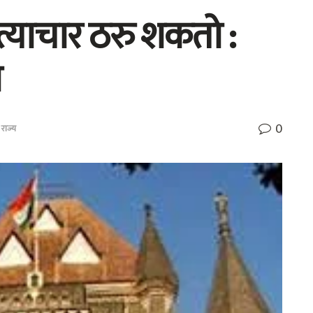
्याचार ठरु शकतो :
य
0
,
राज्य