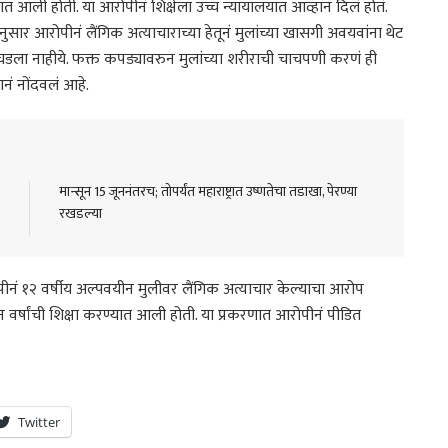
त आली होती. या आरोपीनं शिक्षेला उच्च न्यायालयात आव्हान दिलं होतं.
यानुसार आरोपीनं लैंगिक अत्याचाराच्या हेतूनं मुलांच्या खासगी अवयवांना थेट
घडला नाहीये. फक्त कपड्यावरुन मुलांच्या शरीराची चाचपणी करणं ही
नं नोंदवलं आहे.
मान्सून 15 जूननंतरच; तोपर्यंत महाराष्ट्रात उष्णतेचा तडाखा, पेरण्या
रखडल्या
पीनं १२ वर्षीय अल्पवयीन मुलीवर लैंगिक अत्याचार केल्याचा आरोप
न वर्षांची शिक्षा करण्यात आली होती. या प्रकरणात आरोपीनं पीडित
Twitter