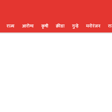
राज्य
आरोग्य
कृषी
क्रीडा
गुन्हे
मनोरंजन
र