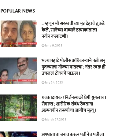
POPULAR NEWS
…म्हणून मी सरस्वतीच्या मृतदेहाचे तुकडे
केले, सानेच्या दाव्याने हत्याकांडाला
नवीन कलाटणी !
June 9, 2023
भल्यापहाटे पोलीस अधिकाऱ्याने पत्नी अन्
पुतण्याला गोळ्या घातल्या ; नंतर स्वतः ही
उचललं टोकाचे पाऊल !
July 24, 2023
धक्कादायक ! निर्जनस्थळी प्रेमी युगलाचा
रोमान्स ; शारीरिक संबंध ठेवताना
अल्पवयीन तरूणीचा जागीच मृत्यू !
March 27, 2023
अपघाताचा बनाव करून पतीनेच‎ पत्नीला