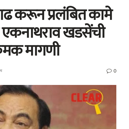
ढ करून प्रलंबित कामे
र एकनाथराव खडसेंची
्रमक मागणी
0
्य