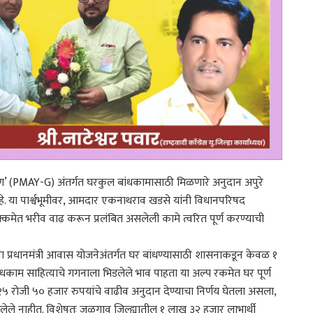
मीण’ (PMAY-G) अंतर्गत घरकुल बांधकामासाठी मिळणारे अनुदान अपुरे
े. या पार्श्वभूमीवर, आमदार एकनाथराव खडसे यांनी विधानपरिषद
रक्कमेत भरीव वाढ करून प्रलंबित असलेली कामे त्वरित पूर्ण करण्याची
या प्रधानमंत्री आवास योजनेअंतर्गत घर बांधण्यासाठी शासनाकडून केवळ १
बांधकाम साहित्याचे गगनाला भिडलेले भाव पाहता या अल्प रकमेत घर पूर्ण
२०२५ रोजी ५० हजार रुपयांचे वाढीव अनुदान देण्याचा निर्णय घेतला असला,
ालेले नाहीत. विशेषतः जळगाव जिल्ह्यातील १ लाख ३२ हजार लाभार्थी