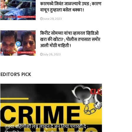
कारमध्ये जिवंत जाळल्याचे उघड ; कारण
वाचून तुम्हाला बसेल धक्का !
June 29, 2023
किरीट सोमय्या यांचा व्हायरल व्हिडिओ
खरा की खोटा? ; पोलीस तपासात समोर
आली मोठी माहिती !
July 26, 2023
EDITOR'S PICK
तुझ्या बहिणीशी लग्न लावून दे अन् तिचा पगारही दे ;