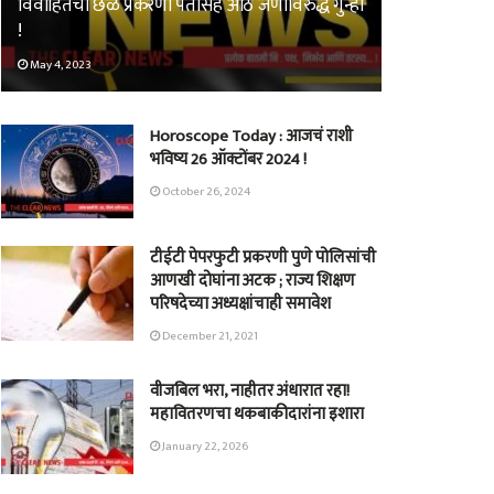
विवाहितेचा छळ प्रकरणी पतीसह आठ जणांविरुद्ध गुन्हा
!
May 4, 2023
Horoscope Today : आजचं राशी
भविष्य 26 ऑक्टोंबर 2024 !
October 26, 2024
टीईटी पेपरफुटी प्रकरणी पुणे पोलिसांची
आणखी दोघांना अटक ; राज्य शिक्षण
परिषदेच्या अध्यक्षांचाही समावेश
December 21, 2021
वीजबिल भरा, नाहीतर अंधारात रहा!
महावितरणचा थकबाकीदारांना इशारा
January 22, 2026