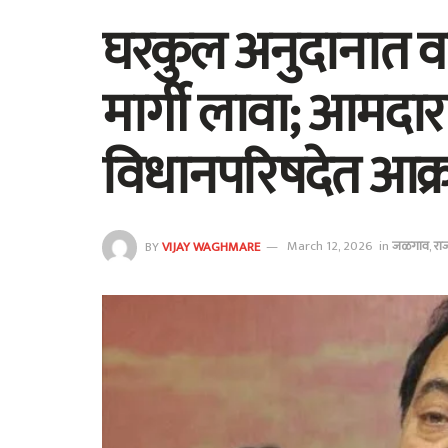
घरकुल अनुदानात वा
मार्गी लावा; आमदा
विधानपरिषदेत आक
BY
VIJAY WAGHMARE
March 12, 2026
in
जळगाव
,
राज