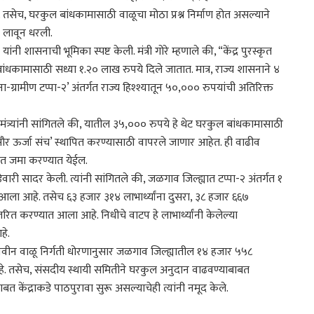
 तसेच, घरकुल बांधकामासाठी वाळूचा मोठा प्रश्न निर्माण होत असल्याने
ी लावून धरली.
यांनी शासनाची भूमिका स्पष्ट केली. मंत्री गोरे म्हणाले की, “केंद्र पुरस्कृत
बांधकामासाठी सध्या १.२० लाख रुपये दिले जातात. मात्र, राज्य शासनाने ४
ग्रामीण टप्पा-२’ अंतर्गत राज्य हिश्श्यातून ५०,००० रुपयांची अतिरिक्त
मंत्र्यांनी सांगितले की, यातील ३५,००० रुपये हे थेट घरकुल बांधकामासाठी
त ‘सौर ऊर्जा संच’ स्थापित करण्यासाठी वापरले जाणार आहेत. ही वाढीव
्यात जमा करण्यात येईल.
वारी सादर केली. त्यांनी सांगितले की, जळगाव जिल्ह्यात टप्पा-२ अंतर्गत १
 आला आहे. तसेच ६३ हजार ३१४ लाभार्थ्यांना दुसरा, ३८ हजार ६६७
ितरित करण्यात आला आहे. निधीचे वाटप हे लाभार्थ्यांनी केलेल्या
हे.
्याच्या नवीन वाळू निर्गती धोरणानुसार जळगाव जिल्ह्यातील १४ हजार ५५८
हे. तसेच, संसदीय स्थायी समितीने घरकुल अनुदान वाढवण्याबाबत
त केंद्राकडे पाठपुरावा सुरू असल्याचेही त्यांनी नमूद केले.