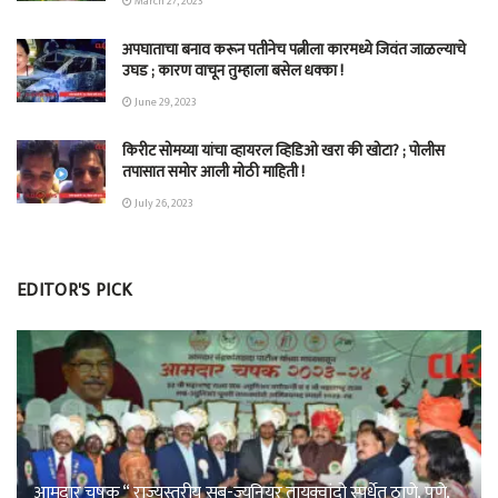
March 27, 2023
अपघाताचा बनाव करून पतीनेच‎ पत्नीला कारमध्ये जिवंत जाळल्याचे
उघड ; कारण वाचून तुम्हाला बसेल धक्का !
June 29, 2023
किरीट सोमय्या यांचा व्हायरल व्हिडिओ खरा की खोटा? ; पोलीस
तपासात समोर आली मोठी माहिती !
July 26, 2023
EDITOR'S PICK
आमदार चषक “ राज्यस्तरीय सब-ज्युनियर तायक्वांदो स्पर्धेत ठाणे, पुणे,