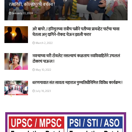
रत्नागिरी, कोल्हापूरचे वर्चस्व !
January 23, 2024
अरे बापरे..! हनिमूनच्या रात्रीच पत्नीने पतीच्या प्रायव्हेट पार्टचा चावा
घेतला अन् दागिने-रोकड घेऊन झाली फरार
March 2, 2022
नवऱ्याच्या घरी टॉयलेट नसल्याचं कळताच नवविवाहितेने उचललं
टोकाचं पाऊल !
May 10, 2022
धरणगावात संत सावता महाराज पुण्यतिथीनिमित्त विविध कार्यक्रम !
July 16, 2023