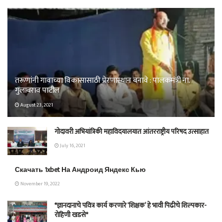
तरूणांनी गावाच्या विकासासाठी प्रेरणास्थान बनावे : पालकमंत्री ना.
गुलाबराव पाटील
August 23, 2021
गोदावरी अभियांत्रिकी महाविदयालयात आंतरराष्ट्रीय परिषद उत्साहात
July 16, 2021
Скачать 1xbet На Андроид Яндекс Кью
November 19, 2022
*ज्ञानदानाचे पवित्र कार्य करणारे ‘शिक्षक’ हे भावी पिढीचे शिल्पकार-
रोहिणी खडसे*