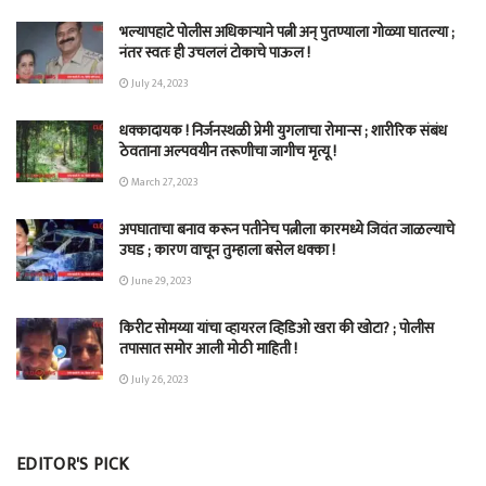
भल्यापहाटे पोलीस अधिकाऱ्याने पत्नी अन् पुतण्याला गोळ्या घातल्या ;
नंतर स्वतः ही उचललं टोकाचे पाऊल !
July 24, 2023
धक्कादायक ! निर्जनस्थळी प्रेमी युगलाचा रोमान्स ; शारीरिक संबंध
ठेवताना अल्पवयीन तरूणीचा जागीच मृत्यू !
March 27, 2023
अपघाताचा बनाव करून पतीनेच‎ पत्नीला कारमध्ये जिवंत जाळल्याचे
उघड ; कारण वाचून तुम्हाला बसेल धक्का !
June 29, 2023
किरीट सोमय्या यांचा व्हायरल व्हिडिओ खरा की खोटा? ; पोलीस
तपासात समोर आली मोठी माहिती !
July 26, 2023
EDITOR'S PICK