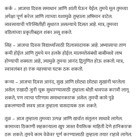
कर्क – आजचा दिवस समाधान आणि शांती घेऊन येईल. तुमचे मूल तुमच्या
अपेक्षा पूर्ण करेल आणि त्याच्या यशामुळे तुम्हाला अभिमान वाटेल.
व्यवसायाची परिस्थितीही सुधारत असल्याचे दिसत आहे. मात्र, तुमच्या
वडिलांच्या प्रकृतीबद्दल शंका असू शकते.
सिंह – आजचा दिवस विद्यार्थ्यांसाठी दिलासादायक आहे. अभ्यासाचा ताण
कमी होईल आणि तुमचे मन हलके होईल. मालमत्तेसंबंधी बाबींमध्ये लाभ
होण्याची शक्यता आहे, ज्यामुळे तुमचा आनंद द्विगुणित होऊ शकतो. मात्र,
स्वावलंबन हा एक महत्त्वाचा घटक ठरू शकतो.
कन्या – आजचा दिवस आनंद, सुख आणि छोट्या छोट्या सुखांनी भरलेला
असेल. एखादी जुनी चूक सुधारण्यासाठी तुम्हाला थोडी धावपळ करावी लागू
शकते, पण त्याचा परिणाम समाधानकारक असेल. तुमची कामे पुढे
ढकलण्याची सवय आज तुम्हाला त्रासदायक ठरू शकते.
तूळ – आज तुम्हाला तुमच्या उत्पन्न आणि खर्चात संतुलन साधावे लागेल.
कामाच्या ठिकाणी सहकाऱ्याला खूप जास्त वैयक्तिक माहिती देणे हानिकारक
ठरू शकते. तुमचे काम वेळेवर पूर्ण करण्यासाठी तुम्हाला तयार राहावे लागेल.