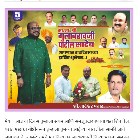
मेष – आजचा दिवस तुम्हाला संयम आणि समजूतदारपणाचा धडा शिकवेल.
घरात एखाद्या गोष्टीवरून तुम्हाला तुमच्या आईच्या नाराजीला सामोरे जावे
लागू शकते, त्यामुळे तुमचे मत तिच्यावर लादण्यापूर्वी तिच्या भावना समजून