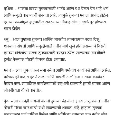
वृश्चिक – आजचा दिवस तुमच्यासाठी आनंद आणि यश घेऊन येत आहे. धन
आणि समृद्धी वाढण्याची शक्यता आहे, ज्यामुळे तुमच्या मनाला आनंद होईल.
तुमच्या प्रयत्नांमुळे कुटुंबातील सदस्याच्या विवाहातील अडथळे दूर होण्यास
मदत होईल.
धनु – आज तुम्हाला तुमच्या आर्थिक बाबतीत सकारात्मक बदल दिसू
शकतात. संपत्ती आणि समृद्धीसाठी नवीन मार्ग खुले होत असल्याचे दिसते.
तुमच्या वडिलांचा सल्ला तुमच्यासाठी वरदान ठरेल. खाण्याच्या सवयींकडे
दुर्लक्ष केल्यास पोटाचे विकार होऊ शकतात.
मकर – आज तुमचा कल समाजसेवा आणि धर्मादाय कार्याकडे अधिक असेल.
कोणत्याही वादात गुंतणे टाळा आणि आपली ऊर्जा सकारात्मक कार्यांवर
केंद्रित करा. सामाजिक कार्यक्रमांमध्ये सहभागी झाल्याने तुमची प्रतिष्ठा आणि
लोकप्रियता दोन्ही वाढतील.
कुंभ – आज काही चांगली बातमी तुमच्या चेहऱ्यावर हास्य आणू शकते. नवीन
नोकरी किंवा करिअरची संधी मिळण्याची शक्यता आहे. तुम्हाला तुमच्या
भावंडांकडून पूर्ण पाठिंबा मिळेल आणि अतिरिक्त उत्पन्नाचा एक नवीन स्रोत