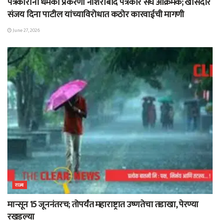
पत्रकारांना धमकी प्रकरणी नशिराबाद पत्रकार संघ आक्रमक; खासदार
संजय दिना पाटील यांच्याविरोधात कठोर कारवाईची मागणी
June 27, 2026
राज्य
मान्सून 15 जूननंतरच; तोपर्यंत महाराष्ट्रात उष्णतेचा तडाखा, पेरण्या
रखडल्या