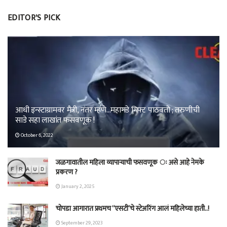
EDITOR'S PICK
आधी इन्स्टाग्रामवर मैत्री, नंतर म्हणे…महागडे गिफ्ट पाठवतो ; तरुणीची
साडे सहा लाखांत फसवणूक !
October 6, 2022
जळगावातील महिला व्यापार्‍याची फसवणूक ः असे आहे नेमके
प्रकरण ?
January 2, 2025
चोपडा आगारात प्रथमच “एसटी’चे स्टेअरिंग आलं महिलेच्या हाती..!
September 29, 2023