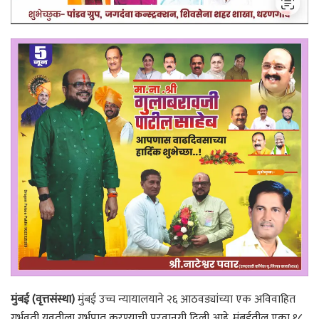
मुंबई (वृत्तसंस्था)
मुंबई उच्च न्यायालयाने २६ आठवड्यांच्या एक अविवाहित
गर्भवती युवतीला गर्भपात करण्याची परवानगी दिली आहे. मुंबईतील एका १८