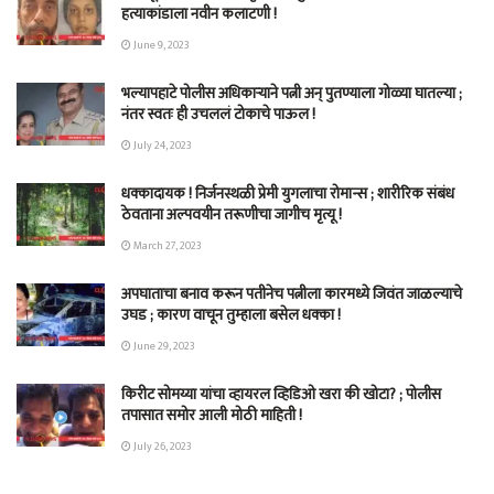
हत्याकांडाला नवीन कलाटणी !
June 9, 2023
भल्यापहाटे पोलीस अधिकाऱ्याने पत्नी अन् पुतण्याला गोळ्या घातल्या ;
नंतर स्वतः ही उचललं टोकाचे पाऊल !
July 24, 2023
धक्कादायक ! निर्जनस्थळी प्रेमी युगलाचा रोमान्स ; शारीरिक संबंध
ठेवताना अल्पवयीन तरूणीचा जागीच मृत्यू !
March 27, 2023
अपघाताचा बनाव करून पतीनेच‎ पत्नीला कारमध्ये जिवंत जाळल्याचे
उघड ; कारण वाचून तुम्हाला बसेल धक्का !
June 29, 2023
किरीट सोमय्या यांचा व्हायरल व्हिडिओ खरा की खोटा? ; पोलीस
तपासात समोर आली मोठी माहिती !
July 26, 2023