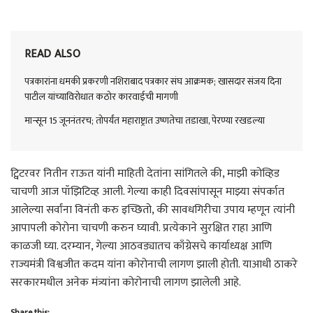
READ ALSO
पत्रकारांना धमकी प्रकरणी नशिराबाद पत्रकार संघ आक्रमक; खासदार संजय दिना
पाटील यांच्याविरोधात कठोर कारवाईची मागणी
मान्सून 15 जूननंतरच; तोपर्यंत महाराष्ट्रात उष्णतेचा तडाखा, पेरण्या रखडल्या
ट्विटरवर नितीन राऊत यांनी माहिती देतांना सांगितले की, माझी कोव्हिड
चाचणी आज पॉझिटिव्ह आली. गेल्या काही दिवसांपासून माझ्या संपर्कात
आलेल्या सर्वांना विनंती करु इच्छितो, की सावधगिरीचा उपाय म्हणून त्यांनी
आपापली कोरोना चाचणी करुन घ्यावी. प्रत्येकाने सुरक्षित राहा आणि
काळजी घ्या. दरम्यान, गेल्या आठवड्यातच काँग्रेसचे कार्याध्यक्ष आणि
राज्यमंत्री विश्वजीत कदम यांना कोरोनाची लागण झाली होती. याआधी ठाकरे
सरकारमधील अनेक मंत्र्यांना कोरोनाची लागण झालेली आहे.
Share this: