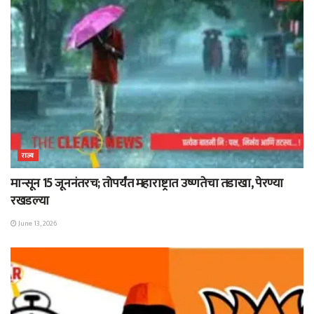
राज्य
मान्सून 15 जूननंतरच; तोपर्यंत महाराष्ट्रात उष्णतेचा तडाखा, पेरण्या
रखडल्या
June 13, 2026