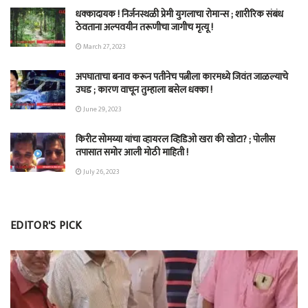
धक्कादायक ! निर्जनस्थळी प्रेमी युगलाचा रोमान्स ; शारीरिक संबंध
ठेवताना अल्पवयीन तरूणीचा जागीच मृत्यू !
March 27, 2023
अपघाताचा बनाव करून पतीनेच‎ पत्नीला कारमध्ये जिवंत जाळल्याचे
उघड ; कारण वाचून तुम्हाला बसेल धक्का !
June 29, 2023
किरीट सोमय्या यांचा व्हायरल व्हिडिओ खरा की खोटा? ; पोलीस
तपासात समोर आली मोठी माहिती !
July 26, 2023
EDITOR'S PICK