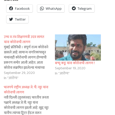
Facebook
WhatsApp
Telegram
Twitter
उच्च व तंत्र शिक्षणमंत्री उदय सामंत
यांना कोरोनाची लागण
मुंबई प्रतिनिधी । संपूर्ण राज्य कोरोनाने
ग्रासले आहे. सामान्य नागरिकांपासून
मंत्र्यांनाही कोरोनाची लागण होण्याची
प्रकरण समोर आली आहेत. आता
बच्चू कडू यांना कोरोनाची लागण !
कोरोना संक्रमित झालेल्या मंत्र्यांच्या
September 19, 2020
यादीत राज्याचे उच्च व तंत्र शिक्षण मंत्री
September 29, 2020
In "आरोग्य"
उदय सामंत यांचाही समावेश झाला
In "आरोग्य"
आहे. स्वता: उदय सामंत यांनी व्टिटवर
भाजपचे राष्ट्रीय अध्यक्ष जे. पी. नड्डा यांना
याबाबत माहिती देत आपली कोरोना
कोरोनाची लागण
चाचणी पॉझिटिव्ह आल्याचे सांगितले…
नवी दिल्ली (वृत्तसंस्था) भारतीय जनता
पक्षाचे अध्यक्ष जे.पी. नड्डा यांना
कोरोनाची लागण झाली आहे. खुद्द नड्डा
यांनीच त्यांच्या ट्विटर हँडल वरून