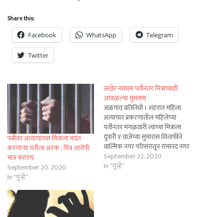
Share this:
Facebook
WhatsApp
Telegram
Twitter
अखेर नराधम पतीनंतर मित्राच्याही
आवळल्या मुसक्या
जळगाव प्रतिनिधी । शहरात महिला
अत्याचार प्रकरणातील महिलेच्या
पतीनंतर मंगळवारी त्याच्या मित्राला
दुपारी १ वाजेच्या सुमारास शिताफीने
पत्नीवर अत्याचारास मित्राला मदत
वाल्मिक नगर परिसरातून रामानंद नगर
करणाऱ्या पतीला अटक ; मित्र आरोपी
पोलिसांनी अटक केली आहे. नराधम
September 22, 2020
मात्र फरारच
पतीला सोमवारी न्यायालयात हजर
In "गुन्हे"
September 20, 2020
केले असता त्याला ७ दिवसांची पोलिस
In "गुन्हे"
कोठडी वाढवून मिळाली आहे. पती
पत्नीच्या नात्याला काळीमा फासणारी
घटना शनिवारी समोर आली…