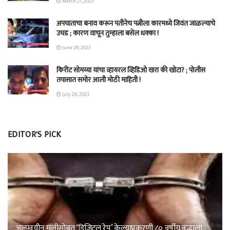
March 27, 2023
अपघाताचा बनाव करून पतीनेच‎ पत्नीला कारमध्ये जिवंत जाळल्याचे
उघड ; कारण वाचून तुम्हाला बसेल धक्का !
June 29, 2023
किरीट सोमय्या यांचा व्हायरल व्हिडिओ खरा की खोटा? ; पोलीस
तपासात समोर आली मोठी माहिती !
July 26, 2023
EDITOR'S PICK
अल्पवयीन मुलीसोबत ‘डिजिटल रेप’ केल्याप्रकरणी ८० वर्षीय वृद्धाला