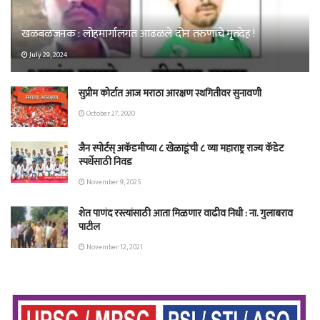
खळबळजनक : लोहमार्गालगत आढळले दोन तरुणांचे मृतदेह !
July 29, 2024
सुप्रीम कोर्टात आज मराठा आरक्षण स्थगितीवर सुनावणी
October 27, 2020
जैन स्पोर्टस् अकॅडमीच्या ८ खेळाडूंची ८ व्या महाराष्ट्र राज्य कॅडेट
स्पर्धेसाठी निवड
November 9, 2025
शेत पाणंद रस्त्यांसाठी आता मिळणार वाढीव निधी : ना. गुलाबराव
पाटील
November 12, 2021