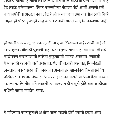
सहजच त्यांच्या हाताला लागतील. येणारा काळ मोठा कठीण असणार आहे.
रेड लाईट एरियातल्या स्किन करन्सीच्या धंद्याला मंदी आली असली तरी
बायकापोरींचा अख्खा नवा लॉट हे लोक बाजारात उभा करतील अशी चिन्हे
आहेत. ही पोस्ट कुणीही सेव्ह करून ठेवावी यातलं काहीच बदलणार नाही.
ही झाली एक बाजू तर एक दुसरी बाजू या स्त्रियांच्या बाईपणाची आहे जी
अन्य कुणा स्त्रीलाही चुकली नाही. घटना पुण्यातली आहे. सामान्य स्त्रियांचे
बाळंतपण करण्यासाठी त्यांच्या कुटुंबातली माणसं असतात. काळजी
घेण्यासाठी रक्ताची नाती असतात, शेजारीपाजारी असतात, मित्रमंडळी
असतात. जवळ सरकारी कागदपत्रे असली तर शासकीय निमशासकीय
इस्पितळात उपचार देण्यासाठी यंत्रणाही राबत असते. गाठीला पैसा अडका
असला तर ऐपतीप्रमाणे खाजगी रुग्णालयात ही प्रसूती होते. मात्र काहींच्या
नशिबी यातलं काहीच नसतं.
मे महिन्यात कानपूरमध्ये अशीच घटना घडली होती त्याची दखल अमर