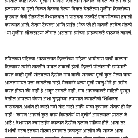
त्यातील काही तरुण मुलींना चाणाक्ष दलालांनी गळाला लावले. जेमतेम काही
हजारावर या मुली विकत घेतल्या गेल्या. विकत घेतलेल्या मुलींना दिल्लीच्या
कुख्यात जेबी रोडवरील वेश्यालयात न पाठवता एस्कॉर्ट एजन्सीजच्या हवाली
करण्यात आले. सेव्हन टेम्पल्स आणि प्राईड ऑफ प्ले ही यातली तरबेज मंडळी
! या मुलींना लॉकडाऊन जोमात असताना त्यांच्या ग्राहकाकडे पाठवलं जायचं.
एप्रिलच्या पहिल्या आठवड्यात दिल्लीच्या महिला आयोगास याची कल्पना
दिल्यावर त्यांनी तातडीने पावलं टाकली होती. दिल्ली पोलीसांनी छापेमारी
करत काही मुली सोडवल्या देखील मात्र बाकी सगळ्या मुली कुठं गेल्या याचा
आजतागायत पत्ता लागलेला नाही. मेलबर्नमधल्या मुली स्वखुशीने हा उद्योग
करत होत्या की नाही हे अजून उमगले नाही, मात्र आपल्याकडे माहिती पुरवून
देखील आपल्या यंत्रणा अशा गुन्ह्यांच्या तपासात कमालीची शिथिलता
दाखवतात. अर्थात ही काही नवी गोष्ट नाही आणि याचा कुणाला संताप ही येत
नाही !. कारण ‘आपलं कुठं काय बिघडतंय’ या वृत्तीनं आपल्याला ग्रासलं जे
आहे !. देशभरात क्वारंटाईन काळात देखील दलाल सक्रिय होते, आता तर
पैशांची गरज इतक्या मोठ्या प्रमाणात उफाळून आलीय की सावज आता