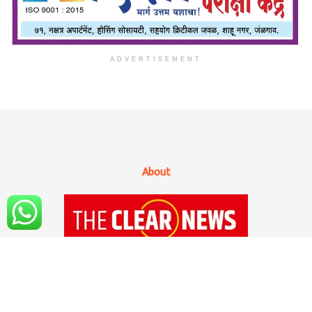
ADVERTISEMENT
About
१४ सप्टेंबर २०२० रोजी 'द क्लिअर न्यूज'ची अधिकृत