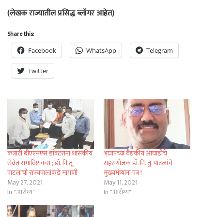
(लेखक राज्यातील प्रसिद्ध ब्लॉगर आहेत)
Share this:
Facebook
WhatsApp
Telegram
Twitter
कंत्राटी बीएएमएस डॉक्टरांना शासकीय
भाजपच्या वैद्यकीय आघाडीचे
सेवेत समाविष्ट करा ; डॉ. नि.तू
सहसंयोजक डॉ. नि. तु. पाटलांचे
पाटलांची राज्यपालांकडे मागणी
मुख्यमंत्र्यांना पत्र !
May 27, 2021
May 11, 2021
In "आरोग्य"
In "आरोग्य"