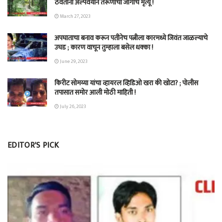
ठेवताना अल्पवयीन तरूणीचा जागीच मृत्यू !
March 27, 2023
अपघाताचा बनाव करून पतीनेच‎ पत्नीला कारमध्ये जिवंत जाळल्याचे
उघड ; कारण वाचून तुम्हाला बसेल धक्का !
June 29, 2023
किरीट सोमय्या यांचा व्हायरल व्हिडिओ खरा की खोटा? ; पोलीस
तपासात समोर आली मोठी माहिती !
July 26, 2023
EDITOR'S PICK