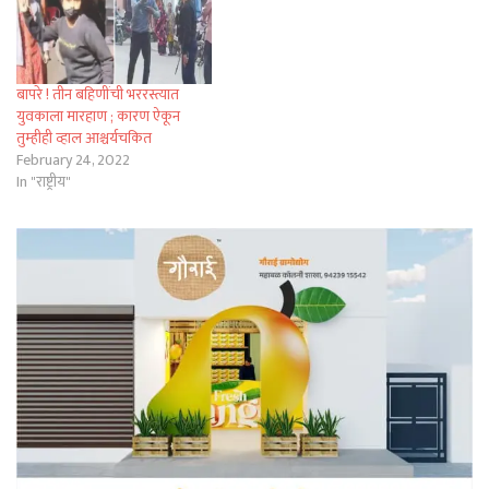
बापरे ! तीन बहिणींची भररस्त्यात
युवकाला मारहाण ; कारण ऐकून
तुम्हीही व्हाल आश्चर्यचकित
February 24, 2022
In "राष्ट्रीय"