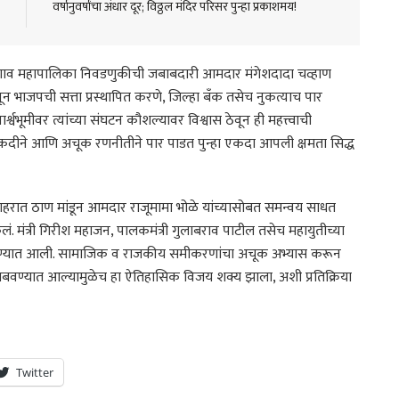
वर्षानुवर्षांचा अंधार दूर; विठ्ठल मंदिर परिसर पुन्हा प्रकाशमय!
ी जळगाव महापालिका निवडणुकीची जबाबदारी आमदार मंगेशदादा चव्हाण
डवून भाजपची सत्ता प्रस्थापित करणे, जिल्हा बँक तसेच नुकत्याच पार
भूमीवर त्यांच्या संघटन कौशल्यावर विश्वास ठेवून ही महत्त्वाची
ताकदीने आणि अचूक रणनीतीने पार पाडत पुन्हा एकदा आपली क्षमता सिद्ध
शहरात ठाण मांडून आमदार राजूमामा भोळे यांच्यासोबत समन्वय साधत
केलं. मंत्री गिरीश महाजन, पालकमंत्री गुलाबराव पाटील तसेच महायुतीच्या
 ठरवण्यात आली. सामाजिक व राजकीय समीकरणांचा अचूक अभ्यास करून
रिया राबवण्यात आल्यामुळेच हा ऐतिहासिक विजय शक्य झाला, अशी प्रतिक्रिया
Twitter