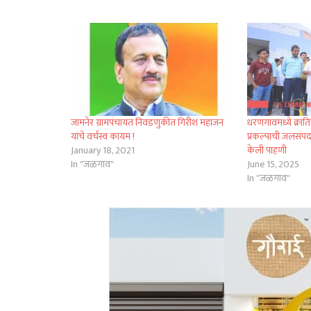
जामनेर ग्रामपंचायत निवडणुकीत गिरीश महाजन
धरणगावमध्ये क्रां
यांचे वर्चस्व कायम !
प्रकल्पाची जलसंपदा
January 18, 2021
केली पाहणी
In "जळगाव"
June 15, 2025
In "जळगाव"