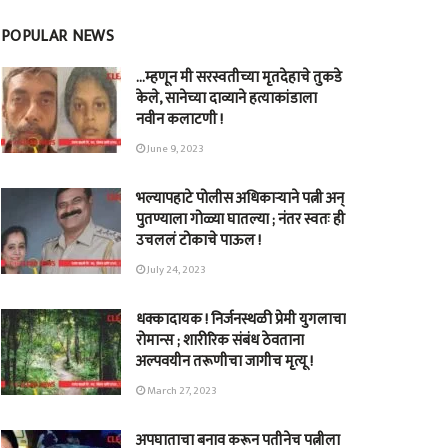
POPULAR NEWS
…म्हणून मी सरस्वतीच्या मृतदेहाचे तुकडे
केले, सानेच्या दाव्याने हत्याकांडाला
नवीन कलाटणी !
June 9, 2023
भल्यापहाटे पोलीस अधिकाऱ्याने पत्नी अन्
पुतण्याला गोळ्या घातल्या ; नंतर स्वतः ही
उचललं टोकाचे पाऊल !
July 24, 2023
धक्कादायक ! निर्जनस्थळी प्रेमी युगलाचा
रोमान्स ; शारीरिक संबंध ठेवताना
अल्पवयीन तरूणीचा जागीच मृत्यू !
March 27, 2023
अपघाताचा बनाव करून पतीनेच‎ पत्नीला