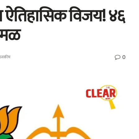
 ऐतिहासिक विजय! ४६
कमळ
0
राजकीय