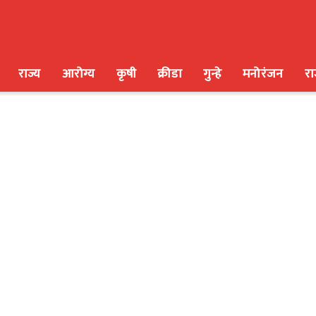
राज्य
आरोग्य
कृषी
क्रीडा
गुन्हे
मनोरंजन
र