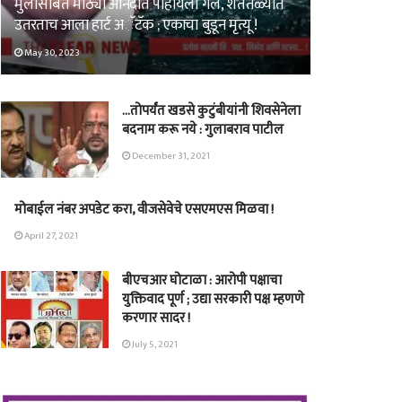
मुलींसोबत मोठ्या आनंदात पोहायला गेले, शेततळ्यात
उतरताच आला हार्ट अॅटॅक ; एकाचा बुडून मृत्यू !
May 30, 2023
…तोपर्यंत खडसे कुटुंबीयांनी शिवसेनेला
बदनाम करू नये : गुलाबराव पाटील
December 31, 2021
मोबाईल नंबर अपडेट करा, वीजसेवेचे एसएमएस मिळवा !
April 27, 2021
बीएचआर घोटाळा : आरोपी पक्षाचा
युक्तिवाद पूर्ण ; उद्या सरकारी पक्ष म्हणणे
करणार सादर !
July 5, 2021