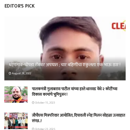
EDITOR'S PICK
धरणगाव-चोपडा रोडवर अपघात ; चार बहिणींचा एकुलता एक भाऊ ठार !
August 28, 2022
पालकमंत्री गुलाबराव पाटील यांच्या हस्ते धानवड येथे २ कोटींच्या
विकास कामांचे भूमिपूजन !
October 15, 2023
जीपीएस मित्रपरिवार आयोजित, दिपावली स्नेह मिलन सोहळा उत्साहात
संपन्न..!
October 23, 2025