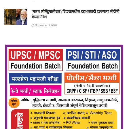
‘भारत ऑस्ट्रियासोबत’; व्हिएन्नामधील दहशतवादी हल्ल्याचा मोदींनी
केला निषेध
November 3, 2020