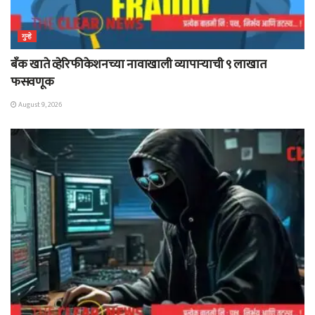
गुन्हे
बँक खाते व्हेरिफीकेशनच्या नावाखाली व्यापाऱ्याची ९ लाखात
फसवणूक
August 9, 2026