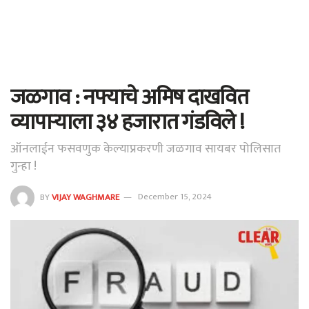
जळगाव : नफ्याचे अमिष दाखवित
व्यापाऱ्याला ३४ हजारात गंडविले !
ऑनलाईन फसवणुक केल्याप्रकरणी जळगाव सायबर पोलिसात
गुन्हा !
BY
VIJAY WAGHMARE
December 15, 2024