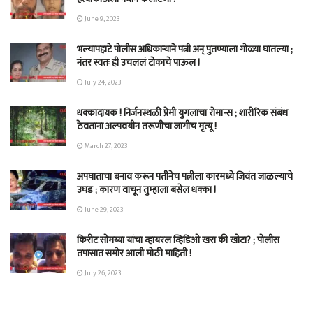
June 9, 2023
भल्यापहाटे पोलीस अधिकाऱ्याने पत्नी अन् पुतण्याला गोळ्या घातल्या ;
नंतर स्वतः ही उचललं टोकाचे पाऊल !
July 24, 2023
धक्कादायक ! निर्जनस्थळी प्रेमी युगलाचा रोमान्स ; शारीरिक संबंध
ठेवताना अल्पवयीन तरूणीचा जागीच मृत्यू !
March 27, 2023
अपघाताचा बनाव करून पतीनेच‎ पत्नीला कारमध्ये जिवंत जाळल्याचे
उघड ; कारण वाचून तुम्हाला बसेल धक्का !
June 29, 2023
किरीट सोमय्या यांचा व्हायरल व्हिडिओ खरा की खोटा? ; पोलीस
तपासात समोर आली मोठी माहिती !
July 26, 2023