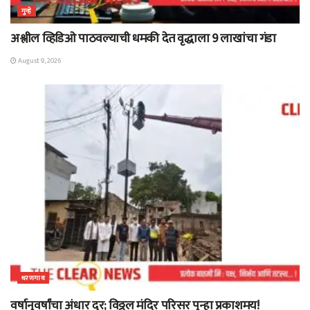
गुन्हे
अश्लील व्हिडिओ पाठवल्याची धमकी देत वृद्धाला 9 लाखांचा गंडा
August 9, 2026
धरणगाव
वर्षानुवर्षांचा अंधार दूर; विठ्ठल मंदिर परिसर पुन्हा प्रकाशमय!