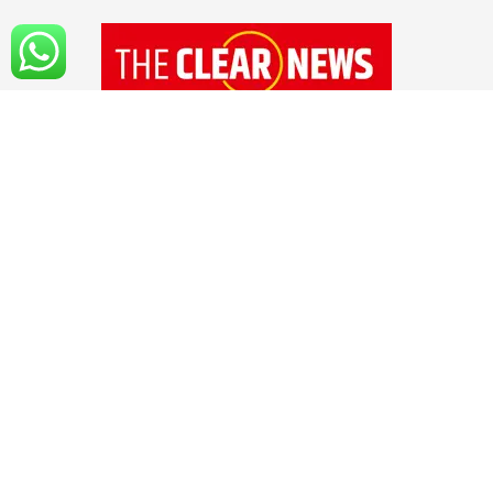
१४ सप्टेंबर २०२० रोजी 'द क्लिअर न्यूज'ची अधिकृत
सुरुवात झाली आहे. सोशल मिडियाच्या युगात अवघ्या
काही क्षणात बातम्या, माहिती सर्वसामान्य माणसांपर्यंत
पोहचवली जात असली तरी आपल्या मनात सर्वात मोठा
प्रश्न उभा राहतो, तो म्हणजे सोशल मीडियात आलेली
बातमी, माहिती ही वस्तुनिष्ठ आणि सत्यार्थी आहे का?
वाचकांच्या मनातील या प्रश्नाचे उत्तर आहे ,'द क्लिअर
न्यूज'...!! हो, तुमचे,आमचे ,सर्वांचे अत्यंत विश्वासार्ह असे
डिजिटल न्यूज चॅनल...!!
Follow us