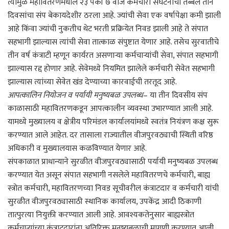
त्यामुळे महावितरणमधील २३ पैकी ७ वीज कर्मचारी संघटनांची तब्बल तीन
दिवसांचा संप बेकायदेशीर ठरला आहे. ज्यांची सेवा एक वर्षापेक्षा कमी झाली
आहे किंवा ज्यांची नुकतीच थेट भरती प्रक्रियेत निवड झाली आहे ते संपात
सहभागी झाल्यास त्यांची सेवा तात्काळ संपुष्टात येणार आहे. तसेच सुरवातीचे
तीन वर्ष कंत्राटी म्हणून कार्यरत असणाऱ्या कर्मचाऱ्यांची सेवा, संपात सहभागी
झाल्यास रद्द होणार आहे. सेवेमध्ये नियमित झालेले कर्मचारी सेवेत सहभागी
झाल्यास त्यांच्या सेवेत खंड देण्याच्या कारवाईची तरतूद आहे.
आपत्कालिन नियोजन व पर्यायी मनुष्यबळ उपलब्ध
– या तीन दिवसीय संप
काळासाठी महावितरणकडून आपत्कालीन व्यवस्था उभारण्यात आली आहे.
यामध्ये मुख्यालय व क्षेत्रीय परिमंडल कार्यालयांमध्ये स्वतंत्र नियंत्रण कक्ष सुरू
करण्यात आले आहेत. दर तासाला राज्यातील वीजपुरवठ्याची स्थिती वरिष्ठ
अधिकारी व मुख्यालयास कळविण्यात येणार आहे.
संपकाळात प्राधान्याने सुरळीत वीजपुरवठ्यासाठी पर्यायी मनुष्यबळ उपलब्ध
करण्यात येत असून संपात सहभागी नसलेले महावितरणचे कर्मचारी, बाह्य
स्त्रोत कर्मचारी, महावितरणच्या निवड सूचीवरील कंत्राटदार व कर्मचारी यांची
सुरळीत वीजपुरवठ्यासाठी स्थानिक कार्यालय, उपकेंद्र आदी ठिकाणी
तात्पुरत्या नियुक्ती करण्यात आली आहे. आवश्यकतेनुसार बाह्यस्त्रोत
कर्मचाऱ्यांच्या कंत्राटदारांना अतिरिक्त मनुष्यबळाची मागणी करण्यात आली