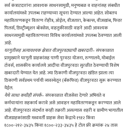
सर्व कंत्राटदारांना आवश्यक साधनसामुग्री, मनुष्यबळ व वाहनांसह संबधीत
कार्यालयांमध्ये उपलब्ध राहण्याच्या सूचना देण्यात आल्या आहेत. सोबतच
महावितरणकडून वितरण रोहीत्र, ऑईल, वीजतारा, केबल्स, वीजखांब, फिडर
पिलर्स, डिस्ट्रीब्यूशन बॉक्सेस, वाहतुकीसाठी वाहने आदी आवश्यक
साधनसामुग्री महावितरणच्या विविध कार्यालयांमध्ये उपलब्ध ठेवण्यात आली
आहे.
घरगुतीसह अत्यावश्यक क्षेत्रात वीजपुरवठ्याची खबरदारी
– संपकाळात
प्रामुख्याने घरगुती ग्राहकांसह पाणी पुरवठा योजना, रुग्णालये, मोबाईल
टॉवर्स, शासकीय कार्यालये आदींचा वीजपुरवठा सुरळीत ठेवण्याची विशेष
खबरदारी घेण्यात येत आहे. ज्या ठिकाणी वीजपुरवठा खंडित झाला त्या
ठिकाणी सर्वप्रथम पर्यायी व्यवस्थेतून (बॅकफिड) वीजपुरवठा सुरू करण्यात
येईल.
येथे साधा कधीही संपर्क
– संपकाळात वीजसेवा देणारे अभियंते व
कर्मचाऱ्यांना सहकार्य करावे असे आवाहन महावितरणकडून करण्यात आले
आहे. वीजपुरवठा संदर्भात काही तक्रारी असल्यास शहरी व ग्रामीण भागातील
वीजग्राहकांसाठी मध्यवर्ती ग्राहक सेवा केंद्राचे १९१२ किंवा
१८००-२१२-३४३५ किंवा १८००-२३३-३४३५ हे टोल फ्री क्रमांक २४ तास