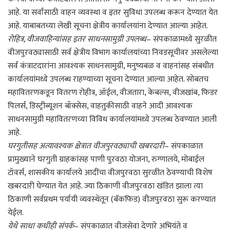
आहे. या सर्वांसाठी वाहन व्यवस्था व इतर सुविधा उपलब्ध करून देण्यात येत
आहे. याबाबतच्या लेखी सूचना क्षेत्रीय कार्यालयांना देण्यात आल्या आहेत.
रोहित्र, वीजवाहिन्यांसह इतर साधनसामुग्री उपलब्ध
– संपकाळामध्ये सुरळीत
वीजपुरवठ्यासाठी सर्व क्षेत्रीय विभाग कार्यालयांच्या निवडसूचीवर असलेल्या
सर्व कंत्राटदारांना आवश्यक साधनसामुग्री, मनुष्यबळ व वाहनांसह संबधीत
कार्यालयांमध्ये उपलब्ध राहण्याच्या सूचना देण्यात आल्या आहेत. सोबतच
महावितरणकडून वितरण रोहीत्र, ऑईल, वीजतारा, केबल्स, वीजखांब, फिडर
पिलर्स, डिस्ट्रीब्यूशन बॉक्सेस, वाहतुकीसाठी वाहने आदी आवश्यक
साधनसामुग्री महावितरणच्या विविध कार्यालयांमध्ये उपलब्ध ठेवण्यात आली
आहे.
घरगुतीसह अत्यावश्यक क्षेत्रात वीजपुरवठ्याची खबरदारी
– संपकाळात
प्रामुख्याने घरगुती ग्राहकांसह पाणी पुरवठा योजना, रुग्णालये, मोबाईल
टॉवर्स, शासकीय कार्यालये आदींचा वीजपुरवठा सुरळीत ठेवण्याची विशेष
खबरदारी घेण्यात येत आहे. ज्या ठिकाणी वीजपुरवठा खंडित झाला त्या
ठिकाणी सर्वप्रथम पर्यायी व्यवस्थेतून (बॅकफिड) वीजपुरवठा सुरू करण्यात
येईल.
येथे साधा कधीही संपर्क
– संपकाळात वीजसेवा देणारे अभियंते व