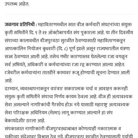
उपलब्ध आहेत.
जळगाव प्रतिनिधी :
महावितरणमधील सात वीज कर्मचारी संघटनांच्या संयुक्त
कृती समितीने दि. ९ ते ११ ऑक्टोबरपर्यंत संप पुकारला आहे. या तीन दिवसीय
संपाच्या कालावधीत वीजपुरवठा सुरळीत ठेवण्यासाठी महावितरणकडून
आपत्कालिन नियोजन बुधवारी (दि. ८) पूर्ण झाले असून राज्यभरातील यंत्रणा
सज्ज ठेवण्यात आली आहे. तसेच गंभीर कारणास्तव घेतलेल्या रजा वगळून
सर्व अभियंते, अधिकारी व कर्मचाऱ्यांच्या रजा रद्द करण्यात आल्या आहेत.
रजेवरील कर्मचाऱ्यांना तातडीने कामावर रूजू होण्याची सूचना देण्यात आली
आहे.
दरम्यान, व्यवस्थापनाकडून वारंवार सकारात्मक चर्चा व आवाहन करूनही
संयुक्त कृती समितीने संपाचा निर्णय कायम ठेवला आहे. वीज ही अत्यावश्यक
सेवा असल्याने नागरिकांची गैरसोय होऊ नये यासाठी महाराष्ट्र अत्यावश्यक
सेवा परिरक्षक अधिनियम (मेस्मा) लागू करण्यात आल्याने हा संप
बेकायदेशीर ठरला आहे.
संपकाळात नागरिकांनी वीजपुरवठ्याबाबत कोणत्याही नकारात्मक व
चुकीच्या संदेशावर विश्वास ठेवू नये. वीजपुरवठा सुरळीत ठेवण्यासाठी पर्यायी