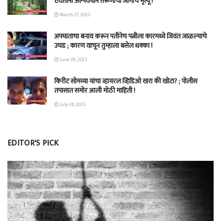
ठेवताना अल्पवयीन तरूणीचा जागीच मृत्यू !
March 27, 2023
अपघाताचा बनाव करून पतीनेच‎ पत्नीला कारमध्ये जिवंत जाळल्याचे
उघड ; कारण वाचून तुम्हाला बसेल धक्का !
June 29, 2023
किरीट सोमय्या यांचा व्हायरल व्हिडिओ खरा की खोटा? ; पोलीस
तपासात समोर आली मोठी माहिती !
July 26, 2023
EDITOR'S PICK