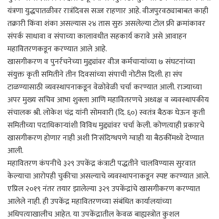
यंत्रणा युद्धपातळीवर रात्रंदिवस सज्ज राहणार आहे. वीजपुरवठ्याबाबत काही
तक्रारी किंवा शंका असल्यास २४ तास सुरु असलेल्या टोल फ्री क्रमांकावर
संपर्क साधावा व संपाच्या कालावधीत सहकार्य करावे असे आवाहन
महावितरणकडून करण्यात आले आहे.
खासगीकरण व पुनर्रचनेच्या मुद्द्यांवर वीज कर्मचाऱ्यांच्या ७ संघटनांच्या
संयुक्त कृती समितीने तीन दिवसांच्या संपाची नोटीस दिली. हा संप
टाळण्यासाठी व्यवस्थापनाकडून वेळोवेळी चर्चा करण्यात आली. राज्याच्या
अपर मुख्य सचिव आभा शुक्ला आणि महावितरणचे अध्यक्ष व व्यवस्थापकीय
संचालक श्री. लोकेश चंद्र यांनी सोमवारी (दि. ६०) स्वतंत्र बैठक घेऊन कृती
समितीच्या पदाधिकाऱ्यांशी विविध मुद्द्यांवर चर्चा केली. कोणत्याही प्रकारचे
खासगीकरण होणार नाही अशी निःसंदिग्धपणे ग्वाही या बैठकींमध्ये देण्यात
आली.
महावितरण कंपनीचे ३२९ उपकेंद्र कंत्राटी पद्धतीने चालविण्यास सुरवात
केल्याचा आरोपही चुकीचा असल्याचे व्यवस्थापनाकडून स्पष्ट करण्यात आले.
एप्रिल २०१९ नंतर तयार झालेल्या ३२९ उपकेंद्रांचे खासगीकरण करण्यात
आलेले नाही. ही उपकेंद्र महावितरणच्या संबंधित कार्यालयांच्या
अधिपत्याखालीच आहेत. या उपकेंद्रातील केवळ बाह्यस्त्रोत कुशल