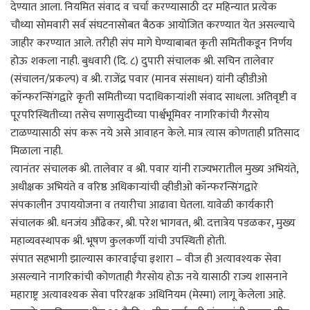
देण्यात आला. नियमित संवाद व चर्चा करण्यासाठी दर महिन्यात प्रत्येक
चौथ्या सोमवारी सर्व संघटनासोबत बैठक आयोजित करण्यात येत असल्याचे
जाहीर करण्यात आले. तरीही संप मागे घेण्याबाबत कृती समितीकडून निर्णय
होऊ शकला नाही. बुधवारी (दि. ८) दुपारी संचालक श्री. सचिन तालेवार
(संचालन/प्रकल्प) व श्री. राजेंद्र पवार (मानव संसाधन) यांनी व्हीडीओ
कॉन्फरन्सिंगद्वारे कृती समितीच्या पदाधिकाऱ्यांशी संवाद साधला. अतिवृष्टी व
पूरपरिस्थितीच्या तसेच सणासुदीच्या पार्श्वभूमिवर नागरिकांची गैरसोय
टाळण्यासाठी संप करू नये असे आवाहन केले. मात्र त्यास कोणताही प्रतिसाद
मिळाला नाही.
त्यानंतर संचालक श्री. तालेवार व श्री. पवार यांनी राज्यभरातील मुख्य अभियंते,
अधीक्षक अभियंते व वरिष्ठ अधिकाऱ्यांची व्हीडीओ कॉन्फरन्सिंगद्वारे
संपकालीन उपाययोजना व तयारीचा आढावा घेतला. यावेळी कार्यकारी
संचालक श्री. धनजंय औंढेकर, श्री. परेश भागवत, श्री. दत्तात्रेय पडळकर, मुख्य
महाव्यवस्थापक श्री. भूषण कुलकर्णी यांची उपस्थिती होती.
संपात सहभागी झाल्यास कारवाईचा इशारा – वीज ही अत्यावश्यक सेवा
असल्याने नागरिकांची कोणताही गैरसोय होऊ नये यासाठी राज्य शासनाने
महाराष्ट्र अत्यावश्यक सेवा परिरक्षक अधिनियम (मेस्मा) लागू केलेला आहे.