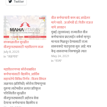
Twitter
वीज कर्मचाऱ्यांनी काम बंद आंदोलन
मागे घ्यावे ; ऊर्जामंत्री डॉ. नितीन राऊत
यांचे आवाहन
मुंबई (वृत्तसंस्था) राज्यातील वीज
कर्मचाऱ्यांना फ्रंटलाईन वर्कर्स म्हणून
मान्यता मिळवून देण्यासाठी राज्य
संपकाळातील सुरळीत
शासनाकडे पाठपुरावा सुरु आहे. मात्र
वीजपुरवठ्यासाठी महावितरण सज्ज
केंद्र शासनाच्या निकषांमुळे त्यात
July 8, 2025
अडथळे येत आहेत. ऊर्जा विभागाकडून
May 24, 2021
In "जळगाव"
सर्व नियमित व कंत्राटी वीज
In "राज्य"
कर्मचाऱ्यांना फ्रंण्टलाईन वर्कर्सप्रमाणेच
महावितरणच्या कोरोनाबाधित
लाभ देण्यात येत आहेत. त्यामुळे
कर्मचाऱ्यांसाठी वैद्यकीय, आर्थिक
कोरोनाच्या आपत्कालीन परिस्थितीचा
सहायतेचे विविध निर्णय : विजय सिंघल
विचार करून वीज संघटनांच्या संयुक्त
जळगाव (प्रतिनिधी) कोरोना विषाणूच्या
कृती समितीने काम…
दुसऱ्या लाटेमधील अत्यंत प्रतिकूल
परिस्थितीत सुरळीत
वीजपुरवठ्यासाठी अहोरात्र सेवा
देणाऱ्या कर्मचाऱ्यांना वैद्यकीय व