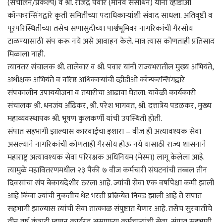
(संचालन/प्रकल्प) व श्री. राजेंद्र पवार (मानव संसाधन) यांनी व्हीडीओ
कॉन्फरन्सिंगद्वारे कृती समितीच्या पदाधिकाऱ्यांशी संवाद साधला. अतिवृष्टी व
पूरपरिस्थितीच्या तसेच सणासुदीच्या पार्श्वभूमिवर नागरिकांची गैरसोय
टाळण्यासाठी संप करू नये असे आवाहन केले. मात्र त्यास कोणताही प्रतिसाद
मिळाला नाही.
त्यानंतर संचालक श्री. तालेवार व श्री. पवार यांनी राज्यभरातील मुख्य अभियंते,
अधीक्षक अभियंते व वरिष्ठ अधिकाऱ्यांची व्हीडीओ कॉन्फरन्सिंगद्वारे
संपकालीन उपाययोजना व तयारीचा आढावा घेतला. यावेळी कार्यकारी
संचालक श्री. धनजंय औंढेकर, श्री. परेश भागवत, श्री. दत्तात्रेय पडळकर, मुख्य
महाव्यवस्थापक श्री. भूषण कुलकर्णी यांची उपस्थिती होती.
संपात सहभागी झाल्यास कारवाईचा इशारा – वीज ही अत्यावश्यक सेवा
असल्याने नागरिकांची कोणताही गैरसोय होऊ नये यासाठी राज्य शासनाने
महाराष्ट्र अत्यावश्यक सेवा परिरक्षक अधिनियम (मेस्मा) लागू केलेला आहे.
त्यामुळे महावितरणमधील २३ पैकी ७ वीज कर्मचारी संघटनांची तब्बल तीन
दिवसांचा संप बेकायदेशीर ठरला आहे. ज्यांची सेवा एक वर्षापेक्षा कमी झाली
आहे किंवा ज्यांची नुकतीच थेट भरती प्रक्रियेत निवड झाली आहे ते संपात
सहभागी झाल्यास त्यांची सेवा तात्काळ संपुष्टात येणार आहे. तसेच सुरवातीचे
तीन वर्ष कंत्राटी म्हणून कार्यरत असणाऱ्या कर्मचाऱ्यांची सेवा, संपात सहभागी