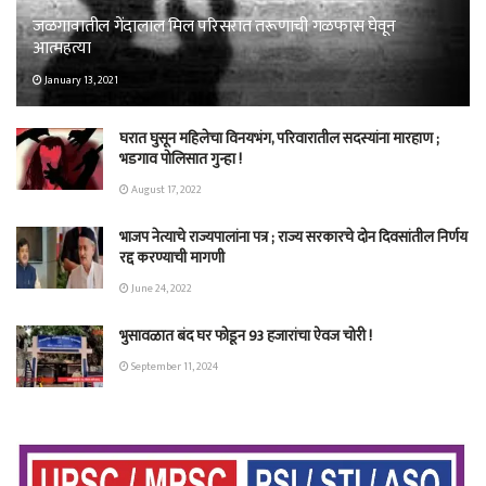
जळगावातील गेंदालाल मिल परिसरात तरूणाची गळफास घेवून
आत्महत्या
January 13, 2021
घरात घुसून महिलेचा विनयभंग, परिवारातील सदस्यांना मारहाण ;
भडगाव पोलिसात गुन्हा !
August 17, 2022
भाजप नेत्याचे राज्यपालांना पत्र ; राज्य सरकारचे दोन दिवसांतील निर्णय
रद्द करण्याची मागणी
June 24, 2022
भुसावळात बंद घर फोडून 93 हजारांचा ऐवज चोरी !
September 11, 2024