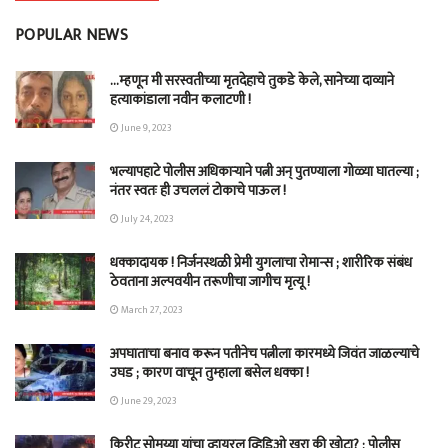
POPULAR NEWS
…म्हणून मी सरस्वतीच्या मृतदेहाचे तुकडे केले, सानेच्या दाव्याने
हत्याकांडाला नवीन कलाटणी !
June 9, 2023
भल्यापहाटे पोलीस अधिकाऱ्याने पत्नी अन् पुतण्याला गोळ्या घातल्या ;
नंतर स्वतः ही उचललं टोकाचे पाऊल !
July 24, 2023
धक्कादायक ! निर्जनस्थळी प्रेमी युगलाचा रोमान्स ; शारीरिक संबंध
ठेवताना अल्पवयीन तरूणीचा जागीच मृत्यू !
March 27, 2023
अपघाताचा बनाव करून पतीनेच‎ पत्नीला कारमध्ये जिवंत जाळल्याचे
उघड ; कारण वाचून तुम्हाला बसेल धक्का !
June 29, 2023
किरीट सोमय्या यांचा व्हायरल व्हिडिओ खरा की खोटा? ; पोलीस