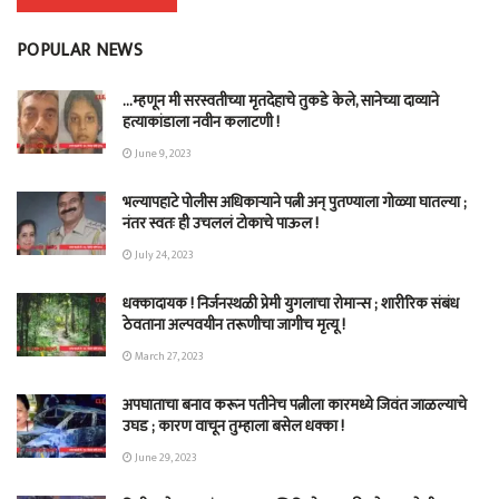
POPULAR NEWS
…म्हणून मी सरस्वतीच्या मृतदेहाचे तुकडे केले, सानेच्या दाव्याने
हत्याकांडाला नवीन कलाटणी !
June 9, 2023
भल्यापहाटे पोलीस अधिकाऱ्याने पत्नी अन् पुतण्याला गोळ्या घातल्या ;
नंतर स्वतः ही उचललं टोकाचे पाऊल !
July 24, 2023
धक्कादायक ! निर्जनस्थळी प्रेमी युगलाचा रोमान्स ; शारीरिक संबंध
ठेवताना अल्पवयीन तरूणीचा जागीच मृत्यू !
March 27, 2023
अपघाताचा बनाव करून पतीनेच‎ पत्नीला कारमध्ये जिवंत जाळल्याचे
उघड ; कारण वाचून तुम्हाला बसेल धक्का !
June 29, 2023