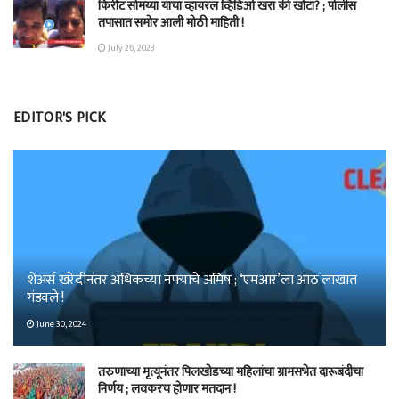
किरीट सोमय्या यांचा व्हायरल व्हिडिओ खरा की खोटा? ; पोलीस
तपासात समोर आली मोठी माहिती !
July 26, 2023
EDITOR'S PICK
शेअर्स खरेदीनंतर अधिकच्या नफ्याचे अमिष ; ‘एमआर’ला आठ लाखात
गंडवले !
June 30, 2024
तरुणाच्या मृत्यूनंतर पिलखोडच्या महिलांचा ग्रामसभेत दारूबंदीचा
निर्णय ; लवकरच होणार मतदान !