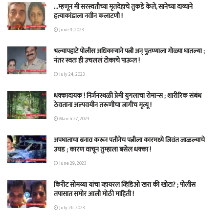
…म्हणून मी सरस्वतीच्या मृतदेहाचे तुकडे केले, सानेच्या दाव्याने
हत्याकांडाला नवीन कलाटणी !
June 9, 2023
भल्यापहाटे पोलीस अधिकाऱ्याने पत्नी अन् पुतण्याला गोळ्या घातल्या ;
नंतर स्वतः ही उचललं टोकाचे पाऊल !
July 24, 2023
धक्कादायक ! निर्जनस्थळी प्रेमी युगलाचा रोमान्स ; शारीरिक संबंध
ठेवताना अल्पवयीन तरूणीचा जागीच मृत्यू !
March 27, 2023
अपघाताचा बनाव करून पतीनेच‎ पत्नीला कारमध्ये जिवंत जाळल्याचे
उघड ; कारण वाचून तुम्हाला बसेल धक्का !
June 29, 2023
किरीट सोमय्या यांचा व्हायरल व्हिडिओ खरा की खोटा? ; पोलीस
तपासात समोर आली मोठी माहिती !
July 26, 2023