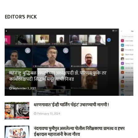
EDITOR'S PICK
महाराष्ट्र बुद्धिबळ संघटनेच्या अध्यक्षपदी डॉ. परिणय फुके तर
कार्याध्यक्षपदी सिद्धार्थ मयूर यांची निवड
September 3, 2021
धरणगावात ‘ईव्ही चार्जिंग पॉइंट’ उभारण्याची मागणी !
February 13, 2024
नंदगावचा भुमीपुत्र असलेल्या पोलीस निरीक्षकाचा ग्रामस्थ व हभप
ईश्वरदास महाराजांनी केला गौरव