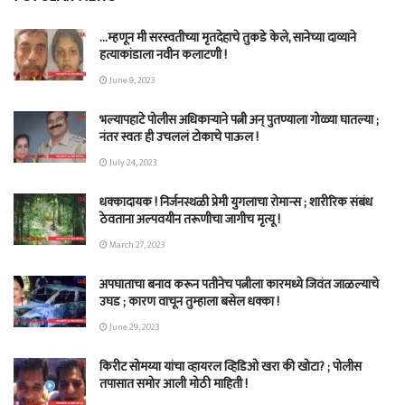
…म्हणून मी सरस्वतीच्या मृतदेहाचे तुकडे केले, सानेच्या दाव्याने
हत्याकांडाला नवीन कलाटणी !
June 9, 2023
भल्यापहाटे पोलीस अधिकाऱ्याने पत्नी अन् पुतण्याला गोळ्या घातल्या ;
नंतर स्वतः ही उचललं टोकाचे पाऊल !
July 24, 2023
धक्कादायक ! निर्जनस्थळी प्रेमी युगलाचा रोमान्स ; शारीरिक संबंध
ठेवताना अल्पवयीन तरूणीचा जागीच मृत्यू !
March 27, 2023
अपघाताचा बनाव करून पतीनेच‎ पत्नीला कारमध्ये जिवंत जाळल्याचे
उघड ; कारण वाचून तुम्हाला बसेल धक्का !
June 29, 2023
किरीट सोमय्या यांचा व्हायरल व्हिडिओ खरा की खोटा? ; पोलीस
तपासात समोर आली मोठी माहिती !