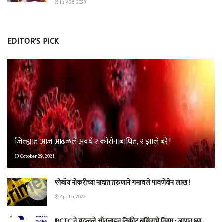
July 26, 2023
EDITOR'S PICK
जिल्ह्यात आज आढळले अवघे २ कोरोनाबाधित, २ झाले बरे !
October 29, 2021
प्लेबॉय नोकरीच्या नादात तरुणाने गमावले पावणेदोन लाख !
April 6, 2022
IRCTC ने बदलले ऑनलाइन तिकीट बुकिंगचे नियम ; जाणून घ्या…