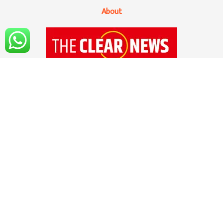
About
१४ सप्टेंबर २०२० रोजी 'द क्लिअर न्यूज'ची अधिकृत
सुरुवात झाली आहे. सोशल मिडियाच्या युगात अवघ्या
काही क्षणात बातम्या, माहिती सर्वसामान्य माणसांपर्यंत
पोहचवली जात असली तरी आपल्या मनात सर्वात मोठा
प्रश्न उभा राहतो, तो म्हणजे सोशल मीडियात आलेली
बातमी, माहिती ही वस्तुनिष्ठ आणि सत्यार्थी आहे का?
वाचकांच्या मनातील या प्रश्नाचे उत्तर आहे ,'द क्लिअर
न्यूज'...!! हो, तुमचे,आमचे ,सर्वांचे अत्यंत विश्वासार्ह असे
डिजिटल न्यूज चॅनल...!!