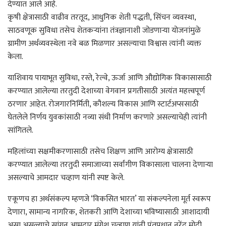
देण्यात आले आहे.
कृषी क्षेत्रासाठी वाढीव तरतूद, आधुनिक शेती पद्धती, सिंचन व्यवस्था,
साठवणूक सुविधा तसेच शेतकऱ्यांना तंत्रज्ञानाशी जोडणाऱ्या योजनांमुळे
ग्रामीण अर्थव्यवस्थेला नवे बळ मिळणार असल्याचा विश्वास त्यांनी व्यक्त
केला.
याशिवाय पायाभूत सुविधा, रस्ते, रेल्वे, ऊर्जा आणि औद्योगिक विकासासाठी
करण्यात आलेल्या तरतुदी देशाच्या वेगवान प्रगतीसाठी अत्यंत महत्त्वपूर्ण
ठरणार आहेत. रोजगारनिर्मिती, कौशल्य विकास आणि स्टार्टअप्ससाठी
घेतलेले निर्णय युवकांसाठी नव्या संधी निर्माण करणारे असल्याचेही त्यांनी
सांगितले.
महिलांच्या सक्षमीकरणासाठी तसेच शिक्षण आणि आरोग्य क्षेत्रासाठी
करण्यात आलेल्या तरतुदी समाजाच्या सर्वांगीण विकासाला चालना देणाऱ्या
असल्याचे आमदार चव्हाण यांनी स्पष्ट केले.
एकूणच हा अर्थसंकल्प म्हणजे ‘विकसित भारत’ या संकल्पनेला मूर्त स्वरूप
देणारा, सामान्य नागरिक, शेतकरी आणि देशाच्या भविष्यासाठी आशादायी
असा असल्याचे सांगून आमदार मंगेश चव्हाण यांनी पंतप्रधान नरेंद्र मोदी,