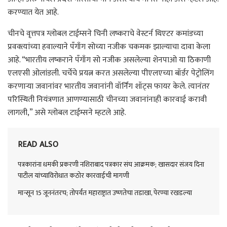
करण्यात येत आहे.
चीनचे वृत्तपत्र ग्लोबल टाईम्सने चिनी लष्कराचे वेस्टर्न थिएटर कमांडच्या
प्रवक्त्यांच्या हवाल्याने पँगाँग सोच्या नजीक चकमक झाल्याचा दावा केला
आहे. “भारतीय लष्कराने पँगाँग सो नजीक असलेल्या शेनपाओ या ठिकाणी
एलएसी ओलांडली. चर्चेचे प्रयत्न करत असलेल्या पीएलएच्या बॉर्डर पेट्रोलिंग
करणाऱ्या जवानांवर भारतीय जवानांनी वॉर्निंग शॉट्स फायर केले. त्यानंतर
परिस्थिती नियंत्रणात आणण्यासाठी चीनच्या जवानांनाही कारवाई करावी
लागली,” असे ग्लोबल टाईम्सने म्हटले आहे.
READ ALSO
पत्रकारांना धमकी प्रकरणी नशिराबाद पत्रकार संघ आक्रमक; खासदार संजय दिना
पाटील यांच्याविरोधात कठोर कारवाईची मागणी
मान्सून 15 जूननंतरच; तोपर्यंत महाराष्ट्रात उष्णतेचा तडाखा, पेरण्या रखडल्या