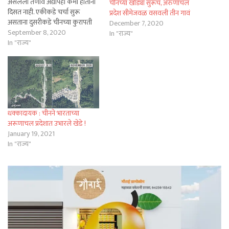
असलेला तणाव अद्यापही कमी होताना
चीनच्या खोड्या सुरूच, अरुणाचल
दिसत नाही. एकीकडे चर्चा सुरू
प्रदेश सीमेजवळ वसवली तीन गावं
असताना दुसरीकडे चीनच्या कुरापती
December 7, 2020
मात्र सुरूच आहे. अशातच काल रात्री
September 8, 2020
In "राज्य"
भारतीय जवानांनी सीमा पार करत
In "राज्य"
गोळीबार केला असल्याचा आरोप
चीनने केला आहे.लडाखच्या पँगाँग सो
नजीक असलेल्या एका पर्वतावर ही
चकमक…
धक्कादायक : चीनने भारताच्या
अरूणाचल प्रदेशात उभारले खेडे !
January 19, 2021
In "राज्य"