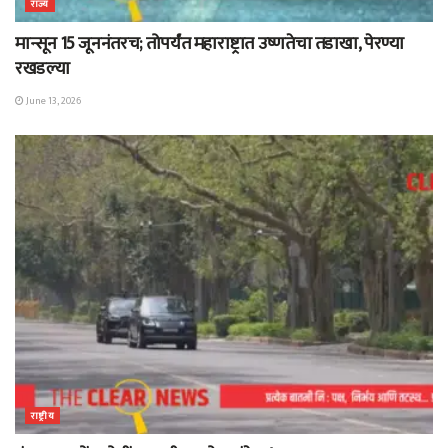
राज्य
मान्सून 15 जूननंतरच; तोपर्यंत महाराष्ट्रात उष्णतेचा तडाखा, पेरण्या
रखडल्या
June 13, 2026
राष्ट्रीय