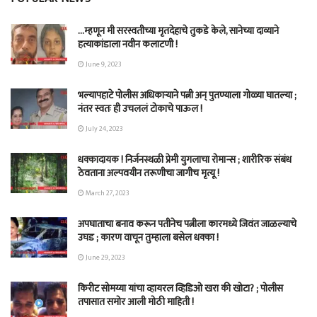
…म्हणून मी सरस्वतीच्या मृतदेहाचे तुकडे केले, सानेच्या दाव्याने
हत्याकांडाला नवीन कलाटणी !
June 9, 2023
भल्यापहाटे पोलीस अधिकाऱ्याने पत्नी अन् पुतण्याला गोळ्या घातल्या ;
नंतर स्वतः ही उचललं टोकाचे पाऊल !
July 24, 2023
धक्कादायक ! निर्जनस्थळी प्रेमी युगलाचा रोमान्स ; शारीरिक संबंध
ठेवताना अल्पवयीन तरूणीचा जागीच मृत्यू !
March 27, 2023
अपघाताचा बनाव करून पतीनेच‎ पत्नीला कारमध्ये जिवंत जाळल्याचे
उघड ; कारण वाचून तुम्हाला बसेल धक्का !
June 29, 2023
किरीट सोमय्या यांचा व्हायरल व्हिडिओ खरा की खोटा? ; पोलीस
तपासात समोर आली मोठी माहिती !