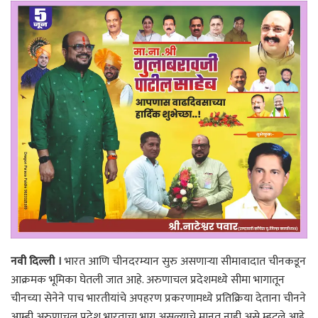
नवी दिल्ली ।
भारत आणि चीनदरम्यान सुरु असणाऱ्या सीमावादात चीनकडून
आक्रमक भूमिका घेतली जात आहे. अरुणाचल प्रदेशमध्ये सीमा भागातून
चीनच्या सेनेने पाच भारतीयांचे अपहरण प्रकरणामध्ये प्रतिक्रिया देताना चीनने
आम्ही अरुणाचल प्रदेश भारताचा भाग असल्याचे मानत नाही असे म्हटले आहे.