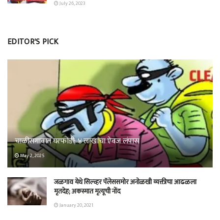
July 26, 2023
EDITOR'S PICK
चाळीसगावात घरफोडी; ४ लाखांचा ऐवज लंपास
May 2, 2025
जळगाव येथे सिल्व्हर पॅलेससमोर अनोळखी व्यक्तीचा आढळला
मृतदेह; अकस्मात मृत्यूची नोंद
January 20, 2021