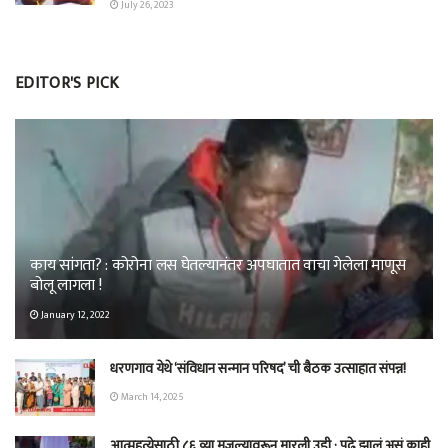
July 26, 2023
EDITOR'S PICK
काय सांगता? : कोरोना लस घेतल्यानंतर अपघातात वाचा गेलेला माणूस
बोलू लागला !
January 12, 2022
धरणगाव येथे ‘संविधान सन्मान परिषद’ ची बैठक उत्साहात संपन्न!
March 14, 2025
आत्महत्येसाठी ८६ व्या मजल्यावरून मारली उडी ; पुढे झालं असं काही