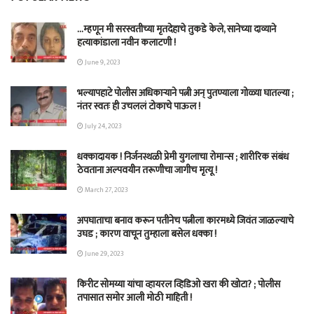
…म्हणून मी सरस्वतीच्या मृतदेहाचे तुकडे केले, सानेच्या दाव्याने
हत्याकांडाला नवीन कलाटणी !
June 9, 2023
भल्यापहाटे पोलीस अधिकाऱ्याने पत्नी अन् पुतण्याला गोळ्या घातल्या ;
नंतर स्वतः ही उचललं टोकाचे पाऊल !
July 24, 2023
धक्कादायक ! निर्जनस्थळी प्रेमी युगलाचा रोमान्स ; शारीरिक संबंध
ठेवताना अल्पवयीन तरूणीचा जागीच मृत्यू !
March 27, 2023
अपघाताचा बनाव करून पतीनेच‎ पत्नीला कारमध्ये जिवंत जाळल्याचे
उघड ; कारण वाचून तुम्हाला बसेल धक्का !
June 29, 2023
किरीट सोमय्या यांचा व्हायरल व्हिडिओ खरा की खोटा? ; पोलीस
तपासात समोर आली मोठी माहिती !