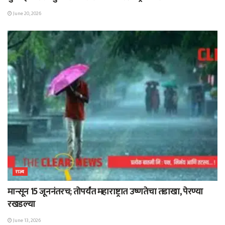
June 20, 2026
राज्य
मान्सून 15 जूननंतरच; तोपर्यंत महाराष्ट्रात उष्णतेचा तडाखा, पेरण्या
रखडल्या
June 13, 2026