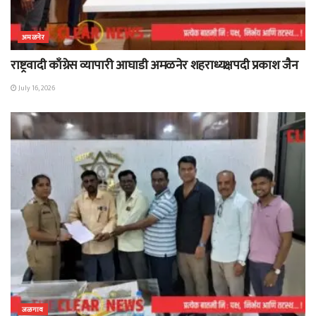
अमळनेर
राष्ट्रवादी काँग्रेस व्यापारी आघाडी अमळनेर शहराध्यक्षपदी प्रकाश जैन
July 16, 2026
जळगाव