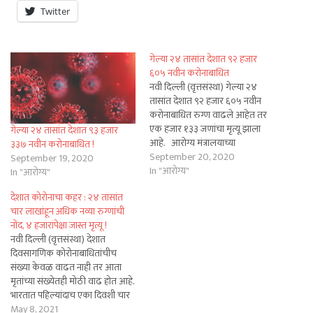
Twitter
गेल्या २४ तासांत देशात ९२ हजार
६०५ नवीन करोनाबाधित
नवी दिल्ली (वृत्तसंस्था) गेल्या २४
तासांत देशात ९२ हजार ६०५ नवीन
करोनाबाधित रुग्ण वाढले आहेत तर
एक हजार १३३ जणांचा मृत्यू झाला
गेल्या २४ तासांत देशात ९३ हजार
आहे. आरोग्य मंत्रालयाच्या
३३७ नवीन करोनाबाधित !
माहितीनुसार, देशातील एकूण
September 20, 2020
September 19, 2020
करोनाबाधित रुग्णांची संख्या
In "आरोग्य"
In "आरोग्य"
५४,००,०४४ इतकी झाली आहे.
देशात कोरोनाचा कहर : २४ तासांत
यापैकी १० लाख १० हजार ८२४
चार लाखांहून अधिक नव्या रुग्णांची
रुग्णांवर उपचार सुरु आहेत. तर ८६
नोंद, ४ हजारांपेक्षा जास्त मृत्यू !
हजार ७५२…
नवी दिल्ली (वृत्तसंस्था) देशात
दिवसागणिक कोरोनाबाधितांचीच
संख्या केवळ वाढत नाही तर आता
मृतांच्या संख्येतही मोठी वाढ होत आहे.
भारतात पहिल्यांदाच एका दिवशी चार
हजारांपेक्षा जास्त मृत्यूंची नोंद झाली
May 8, 2021