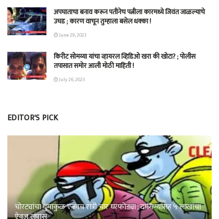
अपघाताचा बनाव करून पतीनेच‎ पत्नीला कारमध्ये जिवंत जाळल्याचे
उघड ; कारण वाचून तुम्हाला बसेल धक्का !
June 29, 2023
किरीट सोमय्या यांचा व्हायरल व्हिडिओ खरा की खोटा? ; पोलीस
तपासात समोर आली मोठी माहिती !
July 26, 2023
EDITOR'S PICK
चोरट्यांचा धुमाकुळ एकाच रात्री चार घरफोड्या ; दागिण्यांसह ५ लाखांचा
ऐवज लंपास