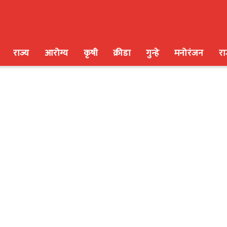
राज्य
आरोग्य
कृषी
क्रीडा
गुन्हे
मनोरंजन
र