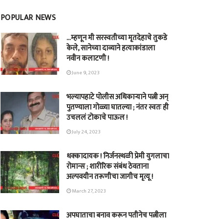
POPULAR NEWS
…म्हणून मी सरस्वतीच्या मृतदेहाचे तुकडे
केले, सानेच्या दाव्याने हत्याकांडाला
नवीन कलाटणी !
June 9, 2023
भल्यापहाटे पोलीस अधिकाऱ्याने पत्नी अन्
पुतण्याला गोळ्या घातल्या ; नंतर स्वतः ही
उचललं टोकाचे पाऊल !
July 24, 2023
धक्कादायक ! निर्जनस्थळी प्रेमी युगलाचा
रोमान्स ; शारीरिक संबंध ठेवताना
अल्पवयीन तरूणीचा जागीच मृत्यू !
March 27, 2023
अपघाताचा बनाव करून पतीनेच‎ पत्नीला