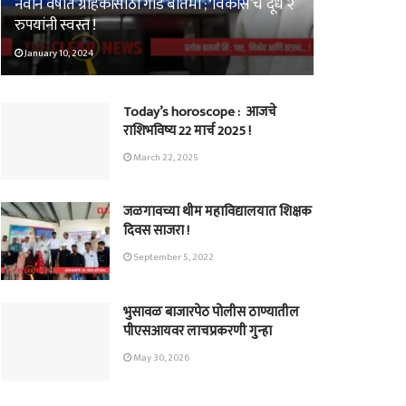
नवीन वर्षात ग्राहकांसाठी गोड बातमी ; ‘विकास’चे दूध २
रुपयांनी स्वस्त !
January 10, 2024
Today’s horoscope : आजचे
राशिभविष्य 22 मार्च 2025 !
March 22, 2025
जळगावच्या थीम महाविद्यालयात शिक्षक
दिवस साजरा !
September 5, 2022
भुसावळ बाजारपेठ पोलीस ठाण्यातील
पीएसआयवर लाचप्रकरणी गुन्हा
May 30, 2026