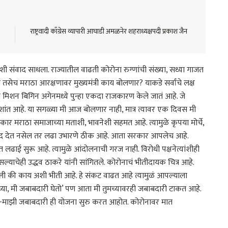
राष्ट्रवादी काँग्रेस व्यापारी आघाडी अमळनेर शहराध्यक्षपदी प्रकाश जैन
ेशी संवाद साधला. राज्यातील वाढती कोरोना रुग्णांची संख्या, सध्या गाजत
ेच मराठा आरक्षणावर मुख्यमंत्री काय बोलणार? याकडे सर्वांचे लक्ष
तेय मिशन बिगिन अगेनमध्ये पुन्हा एकदा राजकारण केले जातं आहे. जे
 शांत आहे. या सगळ्या मी आज बोलणार नाही, मात्र त्यावर एक दिवस मी
सरकार मराठा समाजाच्या मताशी, भावनेशी सहमत आहे. त्यामुळे कृपया मोर्चे,
द देत नसेल तर लढा उभारणे ठीक आहे. आता सरकार आपलेच आहे.
ढाई सुरू आहे. त्यामुळे आंदोलनाची गरज नाही. विरोधी पक्षनेत्यांशीही
 असल्याचेही उद्धव ठाकरे यांनी सांगितले. कोरोनाचं भीतीदायक चित्र आहे.
ी की काय अशी भीती आहे. हे संकट वाढत आहे त्यामुळं आपल्याला
घ्या, मी जबाबदारी घेतो’ पण आता मी तुमच्यावरही जबाबदारी टाकत आहे.
ब-माझी जबाबदारी ही योजना सुरु करत आहोत. कोरोनावर मात