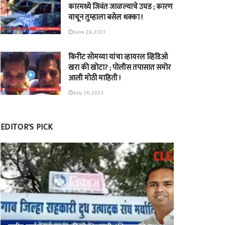
कारमध्ये जिवंत जाळल्याचे उघड ; कारण
वाचून तुम्हाला बसेल धक्का !
June 29, 2023
किरीट सोमय्या यांचा व्हायरल व्हिडिओ
खरा की खोटा? ; पोलीस तपासात समोर
आली मोठी माहिती !
July 26, 2023
EDITOR'S PICK