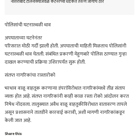
नशिराबाद टोलनाक्याजवळ कंटेनरच्या धडकेत तरुण जागीच ठार
पोलिसांची घटनास्थळी धाव
अपघाताच्या घटनेनंतर
परिसरात मोठी गर्दी झाली होती. अपघाताची माहिती मिळताच पोलिसांनी
घटनास्थळी धाव घेतली. संबंधित प्रकरणी मेहुणबारे पोलिस ठाण्यात गुन्हा
दाखल करण्याची प्रक्रिया उशिरापर्यंत सुरू होती.
संतप्त नागरिकांचा रास्तारोको
भरधाव वाळू वाहतूक करणाऱ्या डंपरांविरोधात नागरिकांमध्ये तीव्र संताप
व्यक्त होत आहे. संतप्त नागरिकांनी काही काळ रस्ता रोको आंदोलन करत
निषेध नोंदवला. तालुक्यात अवैध वाळू वाहतुकीविरोधात वातावरण तापले
असून प्रशासनाने तातडीने कारवाई करावी, अशी मागणी नागरिकांकडून
केली जात आहे.
Share this: