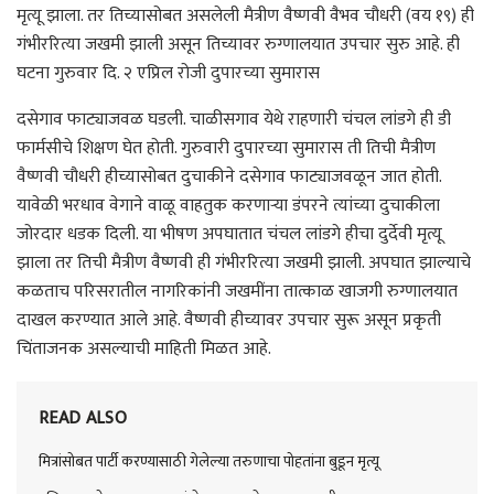
मृत्यू झाला. तर तिच्यासोबत असलेली मैत्रीण वैष्णवी वैभव चौधरी (वय १९) ही
गंभीररित्या जखमी झाली असून तिच्यावर रुग्णालयात उपचार सुरु आहे. ही
घटना गुरुवार दि. २ एप्रिल रोजी दुपारच्या सुमारास
दसेगाव फाट्याजवळ घडली. चाळीसगाव येथे राहणारी चंचल लांडगे ही डी
फार्मसीचे शिक्षण घेत होती. गुरुवारी दुपारच्या सुमारास ती तिची मैत्रीण
वैष्णवी चौधरी हीच्यासोबत दुचाकीने दसेगाव फाट्याजवळून जात होती.
यावेळी भरधाव वेगाने वाळू वाहतुक करणाऱ्या डंपरने त्यांच्या दुचाकीला
जोरदार धडक दिली. या भीषण अपघातात चंचल लांडगे हीचा दुर्देवी मृत्यू
झाला तर तिची मैत्रीण वैष्णवी ही गंभीररित्या जखमी झाली. अपघात झाल्याचे
कळताच परिसरातील नागरिकांनी जखमींना तात्काळ खाजगी रुग्णालयात
दाखल करण्यात आले आहे. वैष्णवी हीच्यावर उपचार सुरू असून प्रकृती
चिंताजनक असल्याची माहिती मिळत आहे.
READ ALSO
मित्रांसोबत पार्टी करण्यासाठी गेलेल्या तरुणाचा पोहतांना बुडून मृत्यू