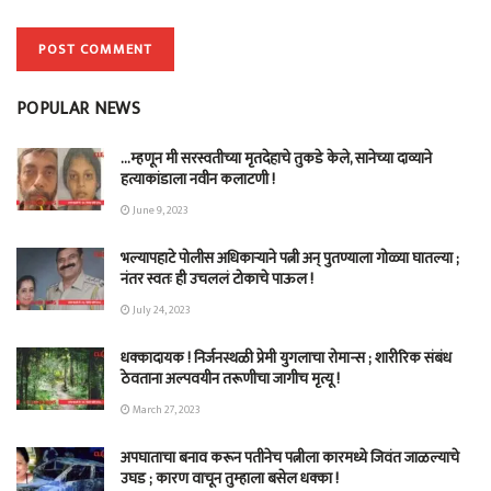
POPULAR NEWS
…म्हणून मी सरस्वतीच्या मृतदेहाचे तुकडे केले, सानेच्या दाव्याने
हत्याकांडाला नवीन कलाटणी !
June 9, 2023
भल्यापहाटे पोलीस अधिकाऱ्याने पत्नी अन् पुतण्याला गोळ्या घातल्या ;
नंतर स्वतः ही उचललं टोकाचे पाऊल !
July 24, 2023
धक्कादायक ! निर्जनस्थळी प्रेमी युगलाचा रोमान्स ; शारीरिक संबंध
ठेवताना अल्पवयीन तरूणीचा जागीच मृत्यू !
March 27, 2023
अपघाताचा बनाव करून पतीनेच‎ पत्नीला कारमध्ये जिवंत जाळल्याचे
उघड ; कारण वाचून तुम्हाला बसेल धक्का !