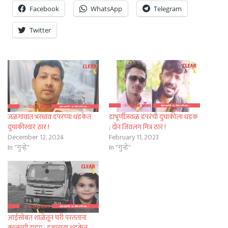
Facebook
WhatsApp
Telegram
Twitter
जळगावात भरधाव डंपरच्या धडकेत
डांभूर्णीजवळ डंपरची दुचाकीला धडक
दुचाकीस्वार ठार !
; दोन जिवलग मित्र ठार !
December 12, 2024
February 11, 2023
In "गुन्हे"
In "गुन्हे"
आईसोबत शाळेतून घरी परतताना
काळाची झडप ; डम्परच्या धडकेत