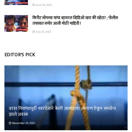
June 29, 2023
किरीट सोमय्या यांचा व्हायरल व्हिडिओ खरा की खोटा? ; पोलीस
तपासात समोर आली मोठी माहिती !
July 26, 2023
EDITOR'S PICK
वरात निघण्यापूर्वी नवरदेवाने केली आत्महत्या ; कारण ऐकून सगळेच
झाले अवाक
December 26, 2021