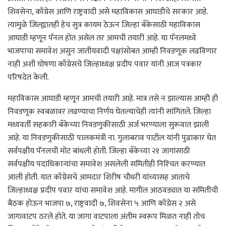
शिवसेना, काँग्रेस आणि राष्ट्रवादी असे महाविकास आघाडीचे सरकार आहे.
त्यामुळे जिल्ह्यातही हेच सुत्र कायम ठेऊन जिल्हा बँकेसाठी महाविकास
आघाडी म्हणून पॅनल होत असेल तर आमची तयारी आहे. या पॅनलमध्ये
भाजपाचा समावेश असुन जातीयवादी पक्षांसोबत आम्ही निवडणूक लढविणार
नाही अशी घोषणा काँग्रेसचे जिल्हाध्यक्ष प्रदीप पवार यांनी आज पत्रकार
परिषदेत केली.
महाविकास आघाडी म्हणून आमची तयारी आहे. मात्र तसे न झाल्यास आम्ही ही
निवडणूक स्वबळावर लढण्याचा निर्णय घेतल्याचेही त्यांनी सांगितले. जिल्हा
मध्यवर्ती सहकारी बँकेच्या निवडणुकीसाठी अर्ज भरण्याला सुरूवात झाली
आहे. या निवडणुकीसाठी पालकमंत्री ना. गुलाबराव पाटील यांनी पुढाकार घेत
सर्वपक्षीय पॅनलची मोट बांधली होती. जिल्हा बँकेच्या २१ जागांसाठी
सर्वपक्षीय पदाधिकार्‍यांचा समावेश असलेली समितीही निश्‍चित करण्यात
आली होती. यात काँग्रेसचे आमदार शिरीष चौधरी यांच्यासह आताचे
जिल्हाध्यक्ष प्रदीप पवार यांचा समावेश आहे. मागील आठवड्यात या समितीची
बैठक होऊन भाजपा ७, राष्ट्रवादी ७, शिवसेना ५ आणि काँग्रेस २ असे
जागावाटप ठरले होते. या जागा वाटपाला अंतीम स्वरूप मिळत नाही तोच