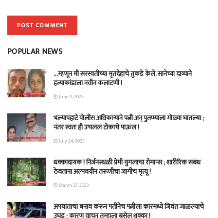
POPULAR NEWS
…म्हणून मी सरस्वतीच्या मृतदेहाचे तुकडे केले, सानेच्या दाव्याने
हत्याकांडाला नवीन कलाटणी !
June 9, 2023
भल्यापहाटे पोलीस अधिकाऱ्याने पत्नी अन् पुतण्याला गोळ्या घातल्या ;
नंतर स्वतः ही उचललं टोकाचे पाऊल !
July 24, 2023
धक्कादायक ! निर्जनस्थळी प्रेमी युगलाचा रोमान्स ; शारीरिक संबंध
ठेवताना अल्पवयीन तरूणीचा जागीच मृत्यू !
March 27, 2023
अपघाताचा बनाव करून पतीनेच‎ पत्नीला कारमध्ये जिवंत जाळल्याचे
उघड ; कारण वाचून तुम्हाला बसेल धक्का !