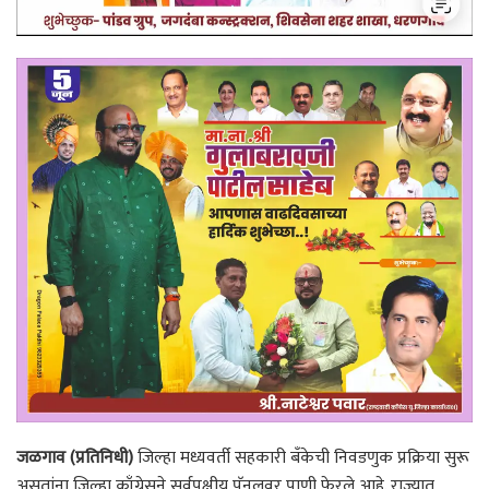
जळगाव (प्रतिनिधी)
जिल्हा मध्यवर्ती सहकारी बँकेची निवडणुक प्रक्रिया सुरू
असतांना जिल्हा काँग्रेसने सर्वपक्षीय पॅनलवर पाणी फेरले आहे. राज्यात