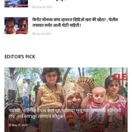
June 29, 2023
किरीट सोमय्या यांचा व्हायरल व्हिडिओ खरा की खोटा? ; पोलीस
तपासात समोर आली मोठी माहिती !
July 26, 2023
EDITOR'S PICK
पारोळा : वहिनीचं वैधव्य केलं दूर, भावाच्या मृत्यूनंतर मुलांसाठी वहिनीशी
लग्न ; सर्व स्तरातून तरुणाचं कौतुक !
May 17, 2023