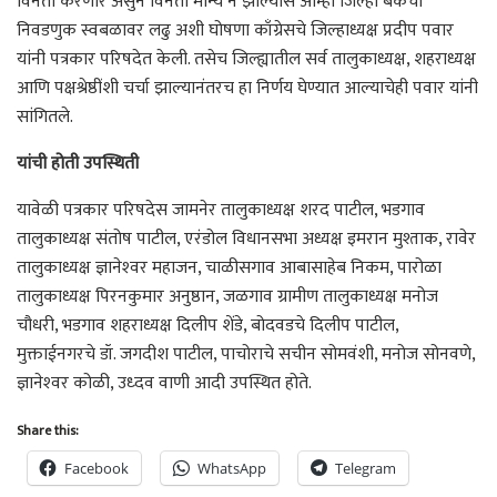
विनंती करणार असुन विनंती मान्य न झाल्यास आम्ही जिल्हा बँकेची
निवडणुक स्वबळावर लढु अशी घोषणा काँग्रेसचे जिल्हाध्यक्ष प्रदीप पवार
यांनी पत्रकार परिषदेत केली. तसेच जिल्ह्यातील सर्व तालुकाध्यक्ष, शहराध्यक्ष
आणि पक्षश्रेष्ठींशी चर्चा झाल्यानंतरच हा निर्णय घेण्यात आल्याचेही पवार यांनी
सांगितले.
यांची होती उपस्थिती
यावेळी पत्रकार परिषदेस जामनेर तालुकाध्यक्ष शरद पाटील, भडगाव
तालुकाध्यक्ष संतोष पाटील, एरंडोल विधानसभा अध्यक्ष इमरान मुश्ताक, रावेर
तालुकाध्यक्ष ज्ञानेश्‍वर महाजन, चाळीसगाव आबासाहेब निकम, पारोळा
तालुकाध्यक्ष पिरनकुमार अनुष्ठान, जळगाव ग्रामीण तालुकाध्यक्ष मनोज
चौधरी, भडगाव शहराध्यक्ष दिलीप शेंडे, बोदवडचे दिलीप पाटील,
मुक्ताईनगरचे डॉ. जगदीश पाटील, पाचोराचे सचीन सोमवंशी, मनोज सोनवणे,
ज्ञानेश्‍वर कोळी, उध्दव वाणी आदी उपस्थित होते.
Share this:
Facebook
WhatsApp
Telegram