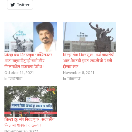
Twitter
जिल्हा बँक निवडणूक : काँग्रेसनंतर
जिल्हा बँक निवडणूक : अर्ज माघारीची
आता राष्ट्रवादीतूनही सर्वपक्षीय
आज शेवटची मुदत, लढतींची स्थिती
पॅनलमधील भाजपला विरोध !
होणार स्पष्ट
October 14, 2021
November 8, 2021
In "जळगाव"
In "जळगाव"
जिल्हा दूध संघ निवडणूक : सर्वपक्षीय
पॅनलच्या शक्यता वाढल्या !
November 26, 2022