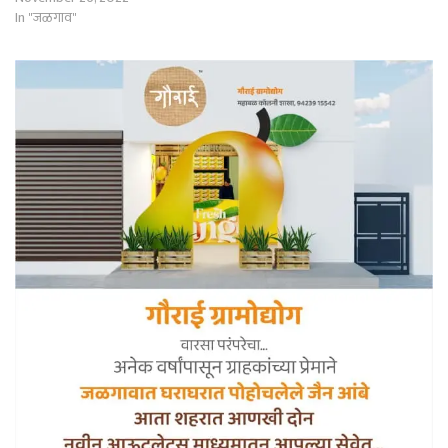
In "जळगाव"