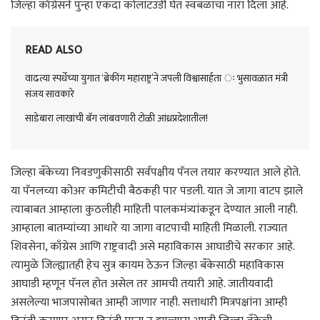
जिल्हा काँग्रेसने पुन्हा एकदा कोलांटउडी घेत स्वबळाचा नारा दिला आहे.
READ ALSO
वाढत्या स्पर्धेच्या युगात ‘ब्रेकींग महाराष्ट्र’ने जपली विश्वासार्हता ः भुसावळात मंत्री
संजय सावकारे
साडेबारा लाखांची बॅग लांबवणारी टोळी आंध्रप्रदेशातील!
जिल्हा बँकेच्या निवडणुकीसाठी सर्वपक्षीय पॅनल तयार करण्यात आले होते.
या पॅनलच्या कोअर कमिटीची बैठकही पार पडली. यात जे जागा वाटप झाले
त्याबाबत आम्हाला कुठलीही माहिती पालकमंत्र्यांकडून देण्यात आली नाही.
आम्हाला बातम्यांच्या आधारे या जागा वाटपाची माहिती मिळाली. राज्यात
शिवसेना, काँग्रेस आणि राष्ट्रवादी असे महाविकास आघाडीचे सरकार आहे.
त्यामुळे जिल्ह्यातही हेच सुत्र कायम ठेऊन जिल्हा बँकेसाठी महाविकास
आघाडी म्हणून पॅनल होत असेल तर आमची तयारी आहे. जातीयवादी
असलेल्या भाजपासोबत आम्ही जाणार नाही. सत्ताधारी मित्रपक्षांना आम्ही