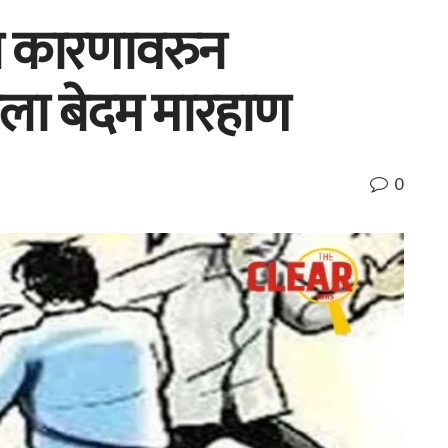
या कारणावरुन
ाला बेदम मारहाण
0