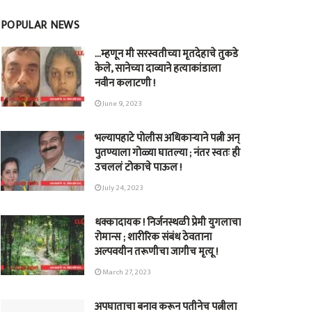
POPULAR NEWS
…म्हणून मी सरस्वतीच्या मृतदेहाचे तुकडे
केले, सानेच्या दाव्याने हत्याकांडाला
नवीन कलाटणी !
June 9, 2023
भल्यापहाटे पोलीस अधिकाऱ्याने पत्नी अन्
पुतण्याला गोळ्या घातल्या ; नंतर स्वतः ही
उचललं टोकाचे पाऊल !
July 24, 2023
धक्कादायक ! निर्जनस्थळी प्रेमी युगलाचा
रोमान्स ; शारीरिक संबंध ठेवताना
अल्पवयीन तरूणीचा जागीच मृत्यू !
March 27, 2023
अपघाताचा बनाव करून पतीनेच‎ पत्नीला