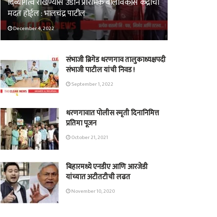
दिव्यांगत्व रोखण्यास उडान प्रारंभिक बालविकास केंद्राची
मदत होईल : भालचंद्र पाटील
December 4, 2022
संभाजी ब्रिगेड धरणगाव तालुकाध्यक्षपदी
संभाजी पाटील यांची निवड !
September 1, 2022
धरणगावात पोलीस स्मृती दिनानिमित्त
प्रतिमा पूजन
October 21, 2021
बिहारमध्ये एनडीए आणि आरजेडी
यांच्यात अटीतटीची लढत
November 10, 2020