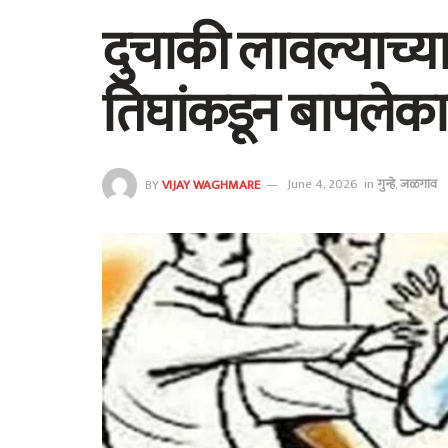
दुचाकी लावल्याच्
तिघांकडून बापलेक
BY
VIJAY WAGHMARE
June 4, 2026
in
गुन्हे
,
जळगाव