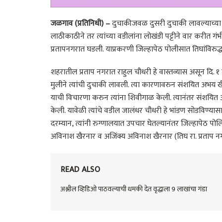
जळगाव (प्रतिनिधी) –
दुचाकीजवळ दुसरी दुचाकी लावल्याच्या क
लाठीकाठीने तर त्यांच्या वडीलांना लोखंडी पट्टीने वार करीत गं
प्रतापनगरात घडली. याप्रकरणी जिल्हापेठ पोलीसात तिघांविरुद
शहरातील प्रताप नगरात राहुल चौधरी हे वास्तव्यास असून दि. १ 
मुलीने त्यांची दुचाकी लावली. त्या कारणावरुन संशयित अभय 
याची विचारणा करुन त्यांना शिवीगाळ केली. त्यानंतर संशयित 
केली. यावेळी त्यांचे वडील जालंधर चौधरी हे भांडण सोडविण्यास
दरम्यान, त्यांनी रुग्णालयात उपचार घेतल्यानंतर जिल्हापेठ 
अविनाश खैरनार व अजिंक्य अविनाश खैरनार (तिघ रा. प्रताप नग
READ ALSO
अश्लील व्हिडिओ पाठवल्याची धमकी देत वृद्धाला 9 लाखांचा गंडा