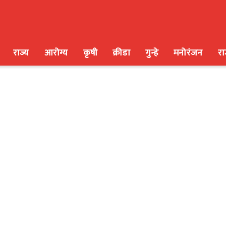
राज्य
आरोग्य
कृषी
क्रीडा
गुन्हे
मनोरंजन
र