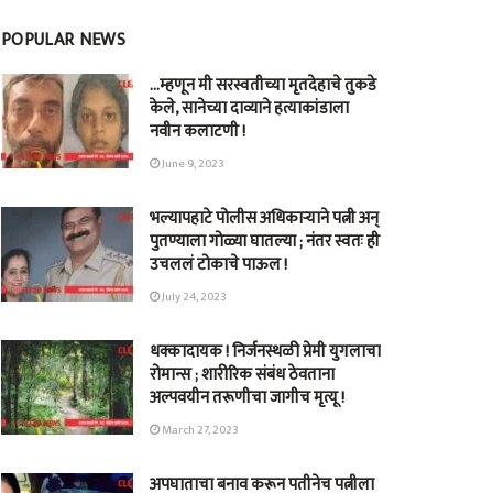
POPULAR NEWS
…म्हणून मी सरस्वतीच्या मृतदेहाचे तुकडे
केले, सानेच्या दाव्याने हत्याकांडाला
नवीन कलाटणी !
June 9, 2023
भल्यापहाटे पोलीस अधिकाऱ्याने पत्नी अन्
पुतण्याला गोळ्या घातल्या ; नंतर स्वतः ही
उचललं टोकाचे पाऊल !
July 24, 2023
धक्कादायक ! निर्जनस्थळी प्रेमी युगलाचा
रोमान्स ; शारीरिक संबंध ठेवताना
अल्पवयीन तरूणीचा जागीच मृत्यू !
March 27, 2023
अपघाताचा बनाव करून पतीनेच‎ पत्नीला