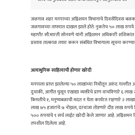
जळगाव शहर मनपाच्या अग्निशमन विभागाचे दिवसेंदिवस बळकटी
जळगावच्या ताफ्यात दाखल झाले होते. नुकतेच ५० लाख रुपये 
महापौर सौ.भारती सोनवणे यांनी अग्निशमन अधिकारी शशिकांत बा
प्रस्ताव तात्काळ तयार करून संबंधित विभागाला सूचना करण्यास
अत्याधुनिक साहित्याची होणार खरेदी
मनपाला प्राप्त झालेल्या ५० लाखांच्या निधीतून अरुंद गल्ली
दुचाकी, आगीत घुसून एखाद्या व्यक्तीचे प्राण वाचविणारे ६ लाख २
किमतीचे १, मनुष्यबळाची मदत न घेता कार्यरत राहणारे २ लाखाचे
लाख ७५ हजारांचे ७ नोझल, दरवाजा तोडणारे दीड लाख रुपये 
५०० रुपयांचे ९ सर्च लाईट खरेदी केले जाणार आहे. अग्निशमन 
तपशील दिलेला आहे.