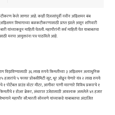
करण केले जाणार आहे. काही दिवसांपूर्वी नवीन अग्निशमन बंब
अग्निशमन विभागाच्या बळकटीकरणासाठी प्राप्त झाले असून शनिवारी
री यांच्याकडून माहिती घेतली. महापौरांनी सर्व माहिती घेत याबाबतचा
ाठी मनपा आयुक्तांना पत्र पाठविले आहे.
त आग विझविण्यासाठी ३६ लाख रुपये किमतीच्या ३ अग्निशमन अत्याधुनिक
५ हजारांचे ५ फायर प्रोक्सीमिटी सूट, धूर ओढून घेणारे यंत्र २ लाख रुपये
 १ पोर्टेबल ग्राउंड वॉटर मीटर, आगीवर पाणी मारणारे विविध प्रकारचे १
किमतीचे १ डोअर ब्रेकर, अंधारात उजेडासाठी आवश्यक असलेले ४९ हजार
विभागाने महापौर सौ.भारती सोनवणे यांच्याकडे याबाबतचा अंदाजित