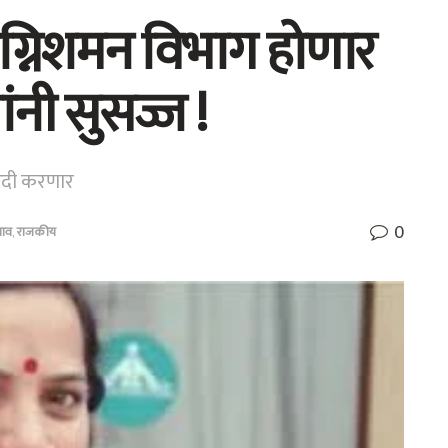
्निशमन विभाग होणार
ंनी सुसज्ज !
रेदी करणार
0
ाव
,
राजकीय