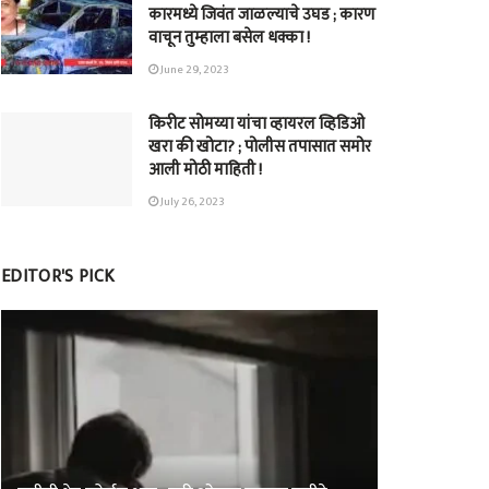
कारमध्ये जिवंत जाळल्याचे उघड ; कारण
वाचून तुम्हाला बसेल धक्का !
June 29, 2023
किरीट सोमय्या यांचा व्हायरल व्हिडिओ
खरा की खोटा? ; पोलीस तपासात समोर
आली मोठी माहिती !
July 26, 2023
EDITOR'S PICK