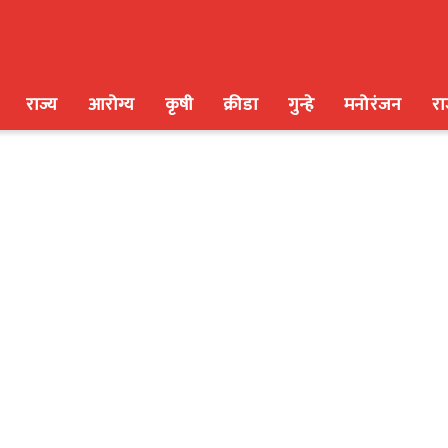
राज्य
आरोग्य
कृषी
क्रीडा
गुन्हे
मनोरंजन
र