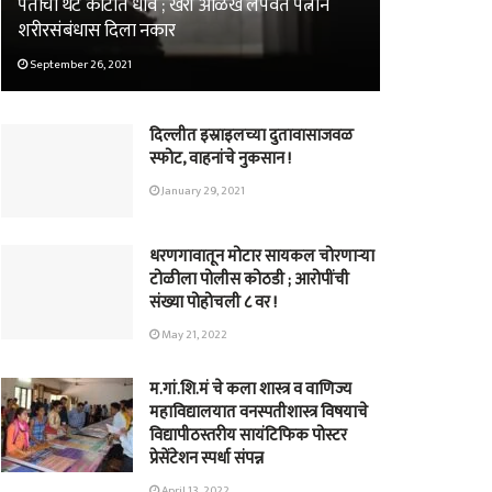
पतीची थेट कोर्टात धाव ; खरी ओळख लपवत पत्नीने
शरीरसंबंधास दिला नकार
September 26, 2021
दिल्लीत इस्राइलच्या दुतावासाजवळ
स्फोट, वाहनांचे नुकसान !
January 29, 2021
धरणगावातून मोटार सायकल चोरणाऱ्या
टोळीला पोलीस कोठडी ; आरोपींची
संख्या पोहोचली ८ वर !
May 21, 2022
म.गां.शि.मं चे कला शास्त्र व वाणिज्य
महाविद्यालयात वनस्पतीशास्त्र विषयाचे
विद्यापीठस्तरीय सायंटिफिक पोस्टर
प्रेसेंटेशन स्पर्धा संपन्न
April 13, 2022