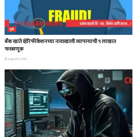
गुन्हे
बँक खाते व्हेरिफीकेशनच्या नावाखाली व्यापाऱ्याची ९ लाखात
फसवणूक
August 9, 2026