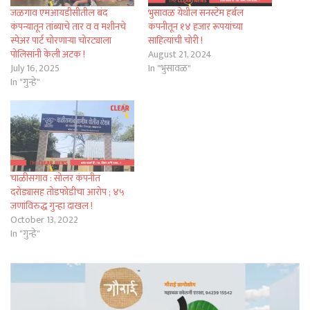
जळगाव एमआयडीसीतील बंद
भुसावळ येथील सनस्टेम हर्बल
कंपन्यातून तांब्याचे तार व व मशीनचे
कंपनीतून १४ हजार रूपयांच्या
स्पेअर पार्ट चोरणाऱ्या चोरट्याला
साहित्यांची चोरी !
पोलिसांनी केली अटक !
August 21, 2024
July 16, 2025
In "भुसावळ"
In "गुन्हे"
चाळीसगाव : सोलर कंपनीत
दरोड्यासह तोडफोडीचा आरोप ; ४५
जणांविरुद्ध गुन्हा दाखल !
October 13, 2022
In "गुन्हे"