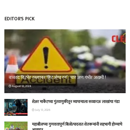
EDITOR'S PICK
वावडद विटनेर रस्त्यावर ‘हिट ॲण्ड रन’ ; चार जण गंभीर जखमी !
August 12, 2024
शेअर मार्केटच्या गुंतवणुकीतून व्यापाऱ्याला सव्वानऊ लाखांचा गंडा
July 13, 2026
महाबीजच्या गुणवत्तापूर्ण बिजोत्पादनात शेतकऱ्यांनी सहभागी होण्याचे
आवाहन