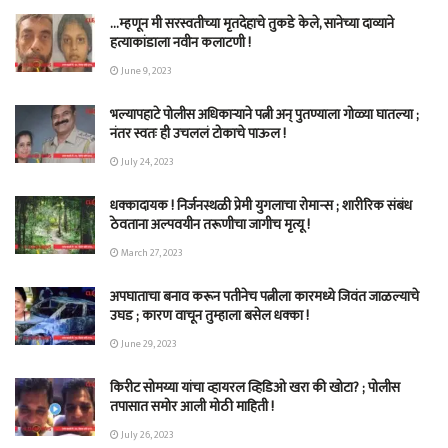
…म्हणून मी सरस्वतीच्या मृतदेहाचे तुकडे केले, सानेच्या दाव्याने
हत्याकांडाला नवीन कलाटणी !
June 9, 2023
भल्यापहाटे पोलीस अधिकाऱ्याने पत्नी अन् पुतण्याला गोळ्या घातल्या ;
नंतर स्वतः ही उचललं टोकाचे पाऊल !
July 24, 2023
धक्कादायक ! निर्जनस्थळी प्रेमी युगलाचा रोमान्स ; शारीरिक संबंध
ठेवताना अल्पवयीन तरूणीचा जागीच मृत्यू !
March 27, 2023
अपघाताचा बनाव करून पतीनेच‎ पत्नीला कारमध्ये जिवंत जाळल्याचे
उघड ; कारण वाचून तुम्हाला बसेल धक्का !
June 29, 2023
किरीट सोमय्या यांचा व्हायरल व्हिडिओ खरा की खोटा? ; पोलीस
तपासात समोर आली मोठी माहिती !
July 26, 2023