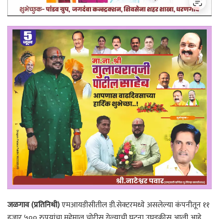
जळगाव (प्रतिनिधी)
एमआयडीसीतील डी.सेक्टरमध्ये असलेल्या कंपनीतून ११
हजार ५०० रुपयांचा मुद्देमाल चोरीस गेल्याची घटना उघडकीस आली आहे.