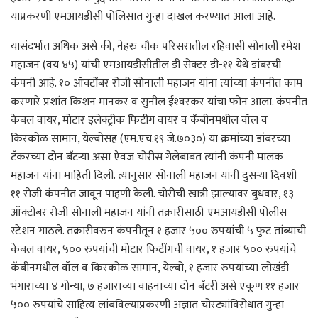
याप्रकरणी एमआयडीसी पोलिसात गुन्हा दाखल करण्यात आला आहे.
यासंदर्भात अधिक असे की, नेहरु चौक परिसरातील रहिवासी सोनाली रमेश
महाजन (वय ४५) यांची एमआयडीसीतील डी सेक्टर डी-११ येथे डांबरची
कंपनी आहे. १० ऑक्टोंबर रोजी सोनाली महाजन यांना त्यांच्या कंपनीत काम
करणारे प्रशांत किशन मानकर व सुनील ईश्‍वरकर यांचा फोन आला. कंपनीत
केबल वायर, मोटार इलेक्ट्रीक फिटींग वायर व कॅबीनमधील वॉल व
किरकोळ सामान, येल्बोसह (एम.एच.१९ जे.७०३०) या क्रमांच्या डांबरच्या
टँकरच्या दोन बॅटर्‍या असा ऐवज चोरीस गेलेबाबत त्यांनी कंपनी मालक
महाजन यांना माहिती दिली. त्यानुसार सोनाली महाजन यांनी दुसर्‍या दिवशी
११ रोजी कंपनीत जावून पाहणी केली. चोरीची खात्री झाल्यावर बुधवार, १३
ऑक्टोंबर रोजी सोनाली महाजन यांनी तक्रारीसाठी एमआयडीसी पोलीस
स्टेशन गाठले. तक्रारीवरुन कंपनीतून १ हजार ५०० रुपयांची ५ फुट तांब्याची
केबल वायर, ५०० रुपयांची मोटार फिटींगची वायर, १ हजार ५०० रुपयांचे
कॅबीनमधील वॉल व किरकोळ सामान, येल्बो, १ हजार रुपयांच्या लोखंडी
भंगाराच्या ४ गोन्या, ७ हजाराच्या वाहनाच्या दोन बॅटरी असे एकूण ११ हजार
५०० रुपयांचे साहित्य लांबविल्याप्रकरणी अज्ञात चोरट्यांविरोधात गुन्हा