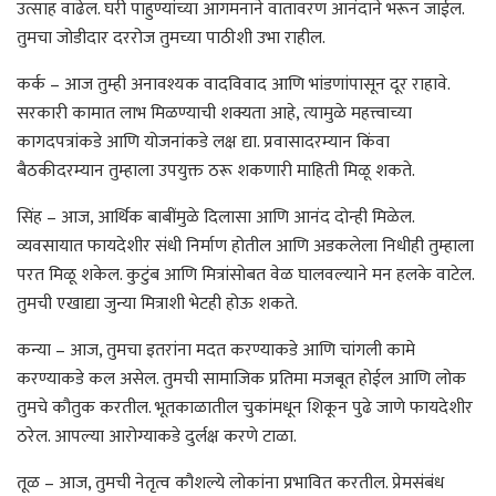
उत्साह वाढेल. घरी पाहुण्यांच्या आगमनाने वातावरण आनंदाने भरून जाईल.
तुमचा जोडीदार दररोज तुमच्या पाठीशी उभा राहील.
कर्क – आज तुम्ही अनावश्यक वादविवाद आणि भांडणांपासून दूर राहावे.
सरकारी कामात लाभ मिळण्याची शक्यता आहे, त्यामुळे महत्त्वाच्या
कागदपत्रांकडे आणि योजनांकडे लक्ष द्या. प्रवासादरम्यान किंवा
बैठकीदरम्यान तुम्हाला उपयुक्त ठरू शकणारी माहिती मिळू शकते.
सिंह – आज, आर्थिक बाबींमुळे दिलासा आणि आनंद दोन्ही मिळेल.
व्यवसायात फायदेशीर संधी निर्माण होतील आणि अडकलेला निधीही तुम्हाला
परत मिळू शकेल. कुटुंब आणि मित्रांसोबत वेळ घालवल्याने मन हलके वाटेल.
तुमची एखाद्या जुन्या मित्राशी भेटही होऊ शकते.
कन्या – आज, तुमचा इतरांना मदत करण्याकडे आणि चांगली कामे
करण्याकडे कल असेल. तुमची सामाजिक प्रतिमा मजबूत होईल आणि लोक
तुमचे कौतुक करतील. भूतकाळातील चुकांमधून शिकून पुढे जाणे फायदेशीर
ठरेल. आपल्या आरोग्याकडे दुर्लक्ष करणे टाळा.
तूळ – आज, तुमची नेतृत्व कौशल्ये लोकांना प्रभावित करतील. प्रेमसंबंध