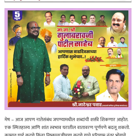
मेष – आज आपण नातेसंबंध जपण्यामधील शब्दांची शक्ती शिकणार आहोत.
एक स्मितहास्य आणि शांत स्वभाव घरातील वातावरण पूर्णपणे बदलू शकतो.
कामात घाई करणे किंवा निष्काळजीपणा करणे याचे परिणाम नंतर भोगावे