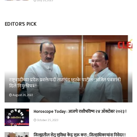
July 26, 2023
EDITOR'S PICK
राष्ट्रवादीच्या प्रदेश प्रवक्तेपदी ताराचंद म्हस्के पाटील ; अजित पवारांनी
दिले नियुक्तीपत्र !
August 26, 2022
Horoscope Today : आजचे राशीभविष्य २४ ऑक्टोबर २०२३ !
October 25, 2023
जिल्ह्यातील सेतू सुविधा केंद्र सुरू करा ; जिल्हाधिकाऱ्यांना निवेदन !