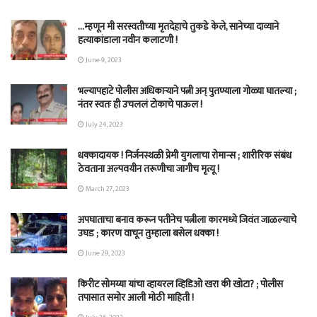
…म्हणून मी सरस्वतीच्या मृतदेहाचे तुकडे केले, सानेच्या दाव्याने
हत्याकांडाला नवीन कलाटणी !
June 9, 2023
भल्यापहाटे पोलीस अधिकाऱ्याने पत्नी अन् पुतण्याला गोळ्या घातल्या ;
नंतर स्वतः ही उचललं टोकाचे पाऊल !
July 24, 2023
धक्कादायक ! निर्जनस्थळी प्रेमी युगलाचा रोमान्स ; शारीरिक संबंध
ठेवताना अल्पवयीन तरूणीचा जागीच मृत्यू !
March 27, 2023
अपघाताचा बनाव करून पतीनेच‎ पत्नीला कारमध्ये जिवंत जाळल्याचे
उघड ; कारण वाचून तुम्हाला बसेल धक्का !
June 29, 2023
किरीट सोमय्या यांचा व्हायरल व्हिडिओ खरा की खोटा? ; पोलीस
तपासात समोर आली मोठी माहिती !