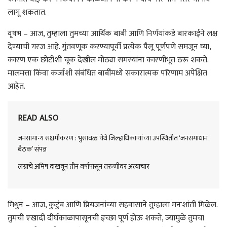
लागू शकतात.
वृषभ – आज, तुम्हाला तुमच्या आर्थिक बाबी आणि निर्णयांकडे बारकाईने लक्ष
देण्याची गरज आहे. गुंतवणूक करण्यापूर्वी प्रत्येक पैलू पूर्णपणे समजून घ्या,
कारण एक छोटीशी चूक देखील मोठ्या समस्यांना कारणीभूत ठरू शकते.
मालमत्ता किंवा कर्जाशी संबंधित बाबींमध्ये सकारात्मक परिणाम अपेक्षित
आहेत.
READ ALSO
जनसामान्य सक्षमीकरण : भुसावळ येथे जिल्हाधिकाऱ्यांच्या उपस्थितीत ‘जनसमाधान
बैठक’ संपन्न
लग्नाचे अमिष दाखवून तीन वर्षांपासून तरुणीवर अत्याचार
मिथुन – आज, कुटुंब आणि प्रियजनांच्या सहवासाने तुम्हाला मनःशांती मिळेल.
तुमची एखादी दीर्घकाळापासूनची इच्छा पूर्ण होऊ शकते, ज्यामुळे तुमचा