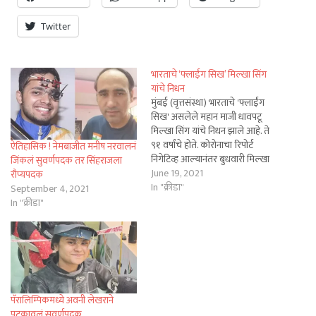
Twitter
भारताचे ‘फ्लाईंग सिख’ मिल्खा सिंग
यांचे निधन
मुंबई (वृत्तसंस्था) भारताचे 'फ्लाईंग
सिख' असलेले महान माजी धावपटू
मिल्खा सिंग यांचे निधन झाले आहे. ते
९१ वर्षांचे होते. कोरोनाचा रिपोर्ट
ऐतिहासिक ! नेमबाजीत मनीष नरवालनं
निगेटिव्ह आल्यानंतर बुधवारी मिल्खा
जिंकलं सुवर्णपदक तर सिंहराजला
सिंग यांना जनरल ICU मध्ये ठेवण्यात
June 19, 2021
रौप्यपदक
आले. मात्र, त्यानंतर अचानक आलेला
In "क्रीडा"
September 4, 2021
ताप आणि ऑक्सिजन पातळीत
In "क्रीडा"
झालेली घसरण यामुळे मिल्खा सिंग
यांची प्रकृती खालावली. ते
मोहालीतील…
पॅरालिम्पिकमध्ये अवनी लेखराने
पटकावलं सुवर्णपदक