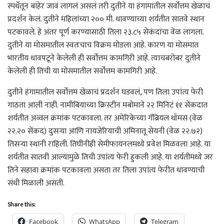
स्पर्धेतून बाहेर जावं लागलं असलं तरी दुतीने या हंगामातील सर्वोत्तम खेळाचं
प्रदर्शन केलं. दुतीने महिलांच्या २०० मी. धावण्याच्या शर्यतीत सातवे स्थान
पटकावले. हे अंतर पूर्ण करण्यासाठी तिला २३.८५ सेकंदांचा वेळ लागला.
दुतीने या मोसमातील स्वतःचाच विक्रम मोडला आहे. कारण या मोसमात
भारतीय धावपटूने केलेली ही सर्वोत्तम कामगिरी आहे. त्याचबरोबर दुतीने
केलेली ही तिची या मोसमातील सर्वोत्तम कामगिरी आहे.
दुतीने हंगामातील सर्वोत्तम खेळाचं प्रदर्शन घडवलं, पण तिला उपांत्य फेरी
गाठता आली नाही. नामीबियाच्या क्रिस्टीन मबोमाने २२ मिनिटं ११ सेंकदात
शर्यतीत अव्वल क्रमांक पटकावला. तर अमेरिकेच्या गॅब्रियल थॉमस (वेळ
२२.२० सेंकद) दुसऱ्या आणि नायजेरियाची अमिनातू सेयनी (वेळ २२.७२)
तिसऱ्या स्थानी राहिली. तिघींनीही सेमीफायनलमध्ये प्रवेश मिळवला आहे. या
शर्यतीत सातवी आल्यामुळे तिची उपांत्य फेरी हुकली आहे. या शर्यतीमध्ये जर
तिने सहावा क्रमांक पटकावला असता तर तिला उपांत्य फेरीत धावण्याची
संधी मिळाली असती.
Share this:
Facebook
WhatsApp
Telegram