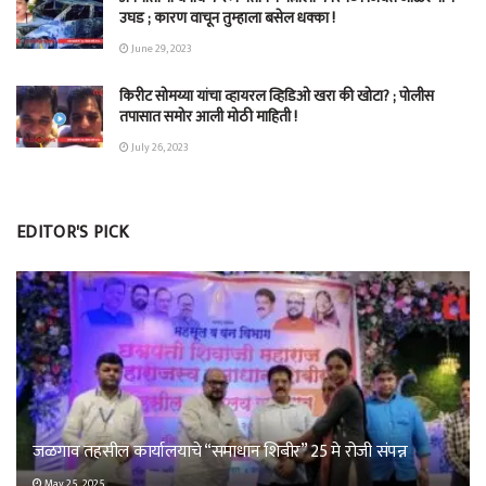
उघड ; कारण वाचून तुम्हाला बसेल धक्का !
June 29, 2023
किरीट सोमय्या यांचा व्हायरल व्हिडिओ खरा की खोटा? ; पोलीस
तपासात समोर आली मोठी माहिती !
July 26, 2023
EDITOR'S PICK
जळगाव तहसील कार्यालयाचे “समाधान शिबीर” 25 मे रोजी संपन्न
May 25, 2025