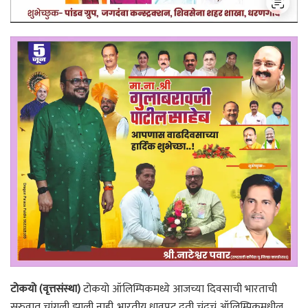
टोकयो (वृत्तसंस्था)
टोकयो ऑलिम्पिकमध्ये आजच्या दिवसाची भारताची
सुरुवात चांगली झाली नाही. भारतीय धावपटू दुती चंदचं ऑलिम्पिकमधील