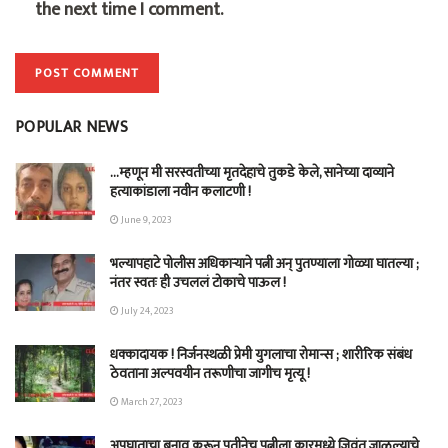
the next time I comment.
POPULAR NEWS
…म्हणून मी सरस्वतीच्या मृतदेहाचे तुकडे केले, सानेच्या दाव्याने
हत्याकांडाला नवीन कलाटणी !
June 9, 2023
भल्यापहाटे पोलीस अधिकाऱ्याने पत्नी अन् पुतण्याला गोळ्या घातल्या ;
नंतर स्वतः ही उचललं टोकाचे पाऊल !
July 24, 2023
धक्कादायक ! निर्जनस्थळी प्रेमी युगलाचा रोमान्स ; शारीरिक संबंध
ठेवताना अल्पवयीन तरूणीचा जागीच मृत्यू !
March 27, 2023
अपघाताचा बनाव करून पतीनेच‎ पत्नीला कारमध्ये जिवंत जाळल्याचे