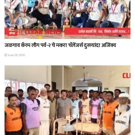
क्रीडा
जळगाव कॅरम लीग पर्व-२ चे मकरा चॅलेंजर्स दुसऱ्यांदा अजिंक्य
June 29, 2026