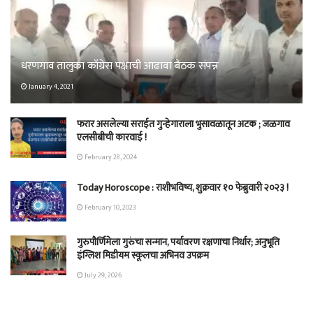
धरणगाव तालुका काँग्रेस पक्षाची आढावा बैठक संपन्न
January 4, 2021
फरार असलेल्या सराईत गुन्हेगाराला भुसावळातून अटक ; जळगाव
एलसीबीची कारवाई !
February 28, 2024
Today Horoscope : राशीभविष्य, शुक्रवार १० फेब्रुवारी २०२३ !
February 10, 2023
गुरुपौर्णिमेला गुरुंचा सन्मान, पर्यावरण रक्षणाचा निर्धार; अनुभूति
इंग्लिश मिडीयम स्कूलचा अभिनव उपक्रम
July 29, 2026