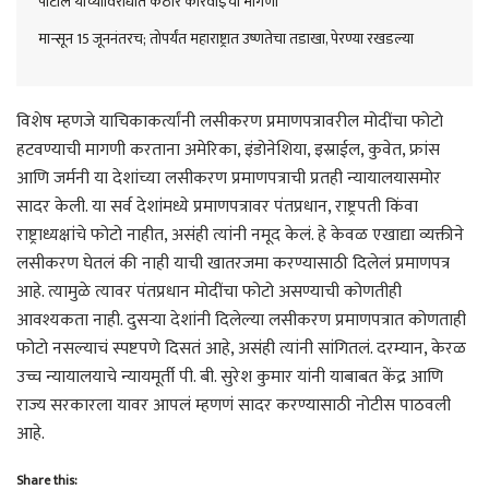
पाटील यांच्याविरोधात कठोर कारवाईची मागणी
मान्सून 15 जूननंतरच; तोपर्यंत महाराष्ट्रात उष्णतेचा तडाखा, पेरण्या रखडल्या
विशेष म्हणजे याचिकाकर्त्यांनी लसीकरण प्रमाणपत्रावरील मोदींचा फोटो
हटवण्याची मागणी करताना अमेरिका, इंडोनेशिया, इस्राईल, कुवेत, फ्रांस
आणि जर्मनी या देशांच्या लसीकरण प्रमाणपत्राची प्रतही न्यायालयासमोर
सादर केली. या सर्व देशांमध्ये प्रमाणपत्रावर पंतप्रधान, राष्ट्रपती किंवा
राष्ट्राध्यक्षांचे फोटो नाहीत, असंही त्यांनी नमूद केलं. हे केवळ एखाद्या व्यक्तीने
लसीकरण घेतलं की नाही याची खातरजमा करण्यासाठी दिलेलं प्रमाणपत्र
आहे. त्यामुळे त्यावर पंतप्रधान मोदींचा फोटो असण्याची कोणतीही
आवश्यकता नाही. दुसऱ्या देशांनी दिलेल्या लसीकरण प्रमाणपत्रात कोणताही
फोटो नसल्याचं स्पष्टपणे दिसतं आहे, असंही त्यांनी सांगितलं. दरम्यान, केरळ
उच्च न्यायालयाचे न्यायमूर्ती पी. बी. सुरेश कुमार यांनी याबाबत केंद्र आणि
राज्य सरकारला यावर आपलं म्हणणं सादर करण्यासाठी नोटीस पाठवली
आहे.
Share this: