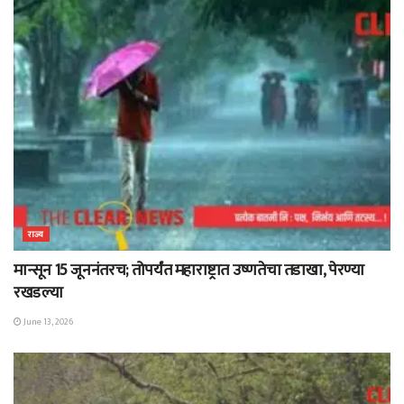
राज्य
मान्सून 15 जूननंतरच; तोपर्यंत महाराष्ट्रात उष्णतेचा तडाखा, पेरण्या
रखडल्या
June 13, 2026