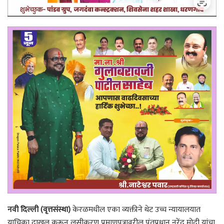
नवी दिल्ली (वृत्तसंस्था)
केरळमधील एका व्यक्तीने थेट उच्च न्यायालयात
याचिका दाखल करून लसीकरण प्रमाणपत्रावरील पंतप्रधान नरेंद्र मोदी यांचा