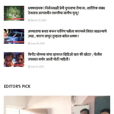
धक्कादायक ! निर्जनस्थळी प्रेमी युगलाचा रोमान्स ; शारीरिक संबंध
ठेवताना अल्पवयीन तरूणीचा जागीच मृत्यू !
March 27, 2023
अपघाताचा बनाव करून पतीनेच‎ पत्नीला कारमध्ये जिवंत जाळल्याचे
उघड ; कारण वाचून तुम्हाला बसेल धक्का !
June 29, 2023
किरीट सोमय्या यांचा व्हायरल व्हिडिओ खरा की खोटा? ; पोलीस
तपासात समोर आली मोठी माहिती !
July 26, 2023
EDITOR'S PICK