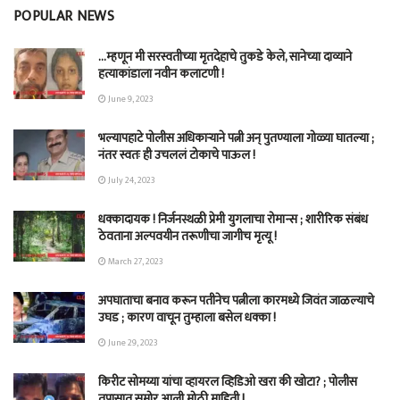
POPULAR NEWS
…म्हणून मी सरस्वतीच्या मृतदेहाचे तुकडे केले, सानेच्या दाव्याने
हत्याकांडाला नवीन कलाटणी !
June 9, 2023
भल्यापहाटे पोलीस अधिकाऱ्याने पत्नी अन् पुतण्याला गोळ्या घातल्या ;
नंतर स्वतः ही उचललं टोकाचे पाऊल !
July 24, 2023
धक्कादायक ! निर्जनस्थळी प्रेमी युगलाचा रोमान्स ; शारीरिक संबंध
ठेवताना अल्पवयीन तरूणीचा जागीच मृत्यू !
March 27, 2023
अपघाताचा बनाव करून पतीनेच‎ पत्नीला कारमध्ये जिवंत जाळल्याचे
उघड ; कारण वाचून तुम्हाला बसेल धक्का !
June 29, 2023
किरीट सोमय्या यांचा व्हायरल व्हिडिओ खरा की खोटा? ; पोलीस
तपासात समोर आली मोठी माहिती !