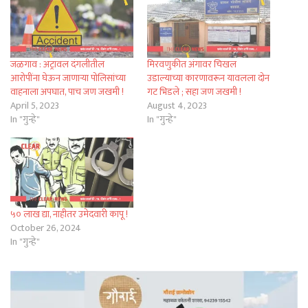
जळगाव : अट्रावल दंगलीतील
मिरवणुकीत अंगावर चिखल
आरोपींना घेऊन जाणाऱ्या पोलिसांच्या
उडाल्याच्या कारणावरून यावलला दोन
वाहनाला अपघात, पाच जण जखमी !
गट भिडले ; सहा जण जखमी !
April 5, 2023
August 4, 2023
In "गुन्हे"
In "गुन्हे"
५० लाख द्या, नाहीतर उमेदवारी कापू !
October 26, 2024
In "गुन्हे"