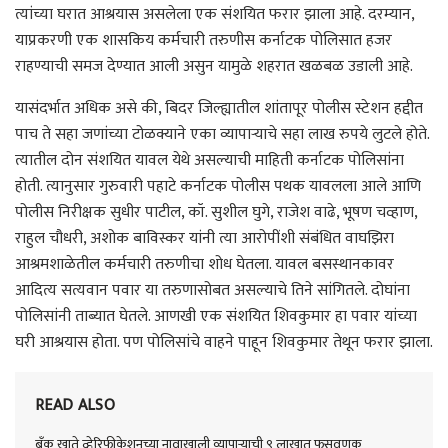
त्यांच्या घरात आश्रयास असलेला एक संशयित फरार झाला आहे. दरम्यान,
याप्रकरणी एक शासकिय कर्मचारी तरुणीस कर्नाटक पोलिसात हजर
राहण्याची समज देण्यात आली असुन यामुळे शहरात खळबळ उडाली आहे.
यासंदर्भात अधिक असे की, बिदर जिल्ह्यातील शांतापूर पोलीस स्टेशन हद्दीत
पाच ते सहा जणांच्या टोळक्याने एका व्यापाऱ्याचे सहा लाख रुपये लुटले होते.
त्यातील दोन संशयित यावल येथे असल्याची माहिती कर्नाटक पोलिसांना
होती. त्यानुसार गुरुवारी पहाटे कर्नाटक पोलीस पथक यावलला आले आणि
पोलीस निरीक्षक सुधीर पाटील, कॉ. सुशील घुगे, राजेश वाढे, भूषण चव्हाण,
राहुल चौधरी, अशोक बाविस्कर यांनी त्या आरोपींशी संबंधित वाघझिरा
आश्रमशाळेतील कर्मचारी तरुणीचा शोध घेतला. यावल बसस्थानकावर
आदित्य सत्यवान पवार या तरुणासोबत असल्याचे तिने सांगितले. दोघांना
पोलिसांनी ताब्यात घेतले. आणखी एक संशयित शिवकुमार हा पवार यांच्या
घरी आश्रयास होता. पण पोलिसांचे वाहने पाहून शिवकुमार तेथून फरार झाला.
READ ALSO
बँक खाते व्हेरिफीकेशनच्या नावाखाली व्यापाऱ्याची ९ लाखात फसवणूक