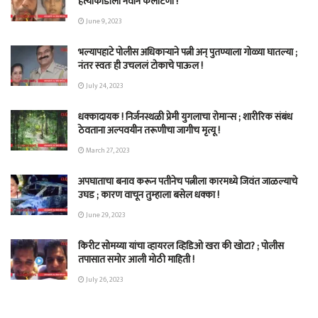
हत्याकांडाला नवीन कलाटणी !
June 9, 2023
भल्यापहाटे पोलीस अधिकाऱ्याने पत्नी अन् पुतण्याला गोळ्या घातल्या ;
नंतर स्वतः ही उचललं टोकाचे पाऊल !
July 24, 2023
धक्कादायक ! निर्जनस्थळी प्रेमी युगलाचा रोमान्स ; शारीरिक संबंध
ठेवताना अल्पवयीन तरूणीचा जागीच मृत्यू !
March 27, 2023
अपघाताचा बनाव करून पतीनेच‎ पत्नीला कारमध्ये जिवंत जाळल्याचे
उघड ; कारण वाचून तुम्हाला बसेल धक्का !
June 29, 2023
किरीट सोमय्या यांचा व्हायरल व्हिडिओ खरा की खोटा? ; पोलीस
तपासात समोर आली मोठी माहिती !
July 26, 2023