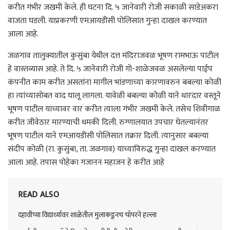
करीत गंभीर जखमी केले. ही घटना दि. ५ जानेवारी रोजी सकाळी साडेअकरा
वाजता घडली. याप्रकरणी एमआयडीसी पोलिसात गुन्हा दाखल करण्यात
आला आहे.
जळगाव तालुक्यातील कुसुंबा येथील दत्त मंदिराजवळ भूषण रामभाऊ पाटील
हे वास्तव्यास आहे. ते दि. ५ जानेवारी रोजी गो-शाळेजवळ असलेल्या पाईप
कंपनीत काम करीत असतांना मागील भांडणाच्या कारणावरुन बबल्या कोळी
हा त्यांच्यासोबत वाद घालू लागला. यावेळी बबल्या कोळी याने धारदार वस्तूने
भूषण पाटील याच्यावर वार करीत त्याला गंभीर जखमी केले. तसेच शिवीगाळ
करीत जीवेठार मारण्याची धमकी दिली. रुग्णालयात उपचार घेतल्यानंतर
भूषण पाटील याने एमआयडीसी पोलिसात तक्रार दिली. त्यानुसार बबल्या
संदीप कोळी (रा. कुसुंबा, ता. जळगाव) याच्याविरुद्ध गुन्हा दाखल करण्यात
आला आहे. तपास पोहेका गजानन महाजन हे करीत आहे
READ ALSO
दहावीच्या विद्यार्थ्यावर शाळेतील मुलाकडूनच चॉपरने हल्ला