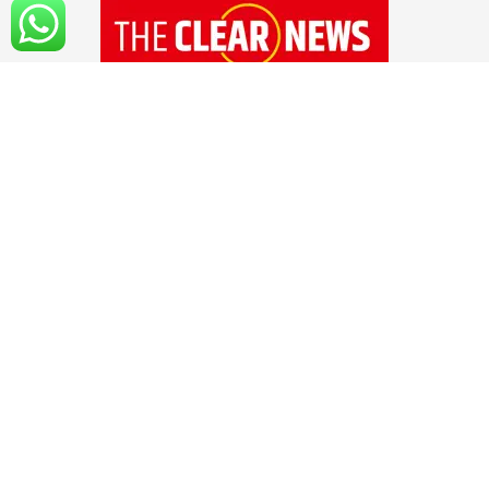
१४ सप्टेंबर २०२० रोजी 'द क्लिअर न्यूज'ची अधिकृत
सुरुवात झाली आहे. सोशल मिडियाच्या युगात अवघ्या
काही क्षणात बातम्या, माहिती सर्वसामान्य माणसांपर्यंत
पोहचवली जात असली तरी आपल्या मनात सर्वात मोठा
प्रश्न उभा राहतो, तो म्हणजे सोशल मीडियात आलेली
बातमी, माहिती ही वस्तुनिष्ठ आणि सत्यार्थी आहे का?
वाचकांच्या मनातील या प्रश्नाचे उत्तर आहे ,'द क्लिअर
न्यूज'...!! हो, तुमचे,आमचे ,सर्वांचे अत्यंत विश्वासार्ह असे
डिजिटल न्यूज चॅनल...!!
Follow us