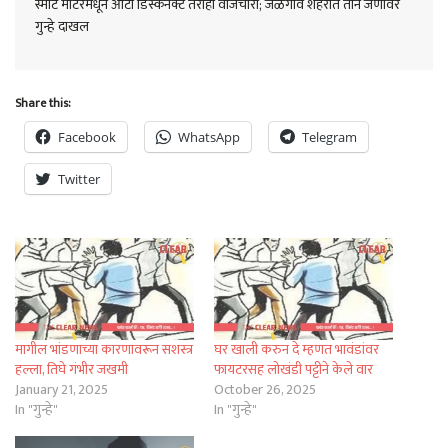
स्मार्ट मीटरमधून ऑटो डिस्कनेक्ट तरीही वीजचोरी; जळगाव शहरात तीन जणांवर
गुन्हे दाखल
Share this:
Facebook
WhatsApp
Telegram
Twitter
मागील भांडणाच्या कारणावरून सशस्त्र
घर खाली करुन दे म्हणत भावंडांवर
हल्ला, तिघे गंभीर जखमी
फायटरसह लोखंडी पट्टीने केले वार
January 21, 2025
October 26, 2025
In "गुन्हे"
In "गुन्हे"