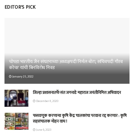
EDITOR'S PICK
चोपडा भारतीय जैन संघटनाच्या अध्यक्षपदी निर्मल बोरा, सचिवपदी गौरव
कोचर यांची बिनविरोध निवड
January 25, 2022
जिल्हा प्रशासनातर्फे संत जगनाडे महाराज जयंतीनिमित्त अभिवादन
December 8, 2020
फसवणूक करणाऱ्या कृषि केंद्र चालकांचा परवाना रद्द करणार : कृषि
सहसंचालक मोहन वाघ !
June 6, 2023