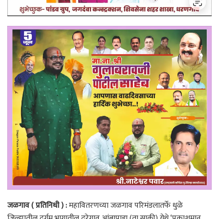
जळगाव ( प्रतिनिधी ) :
महावितरणच्या जळगाव परिमंडलातर्फे धुळे
जिल्ह्यातील दुर्गम भागातील दरेगाव आंबापाडा (ता.साक्री) येथे ‘प्रकाशमान