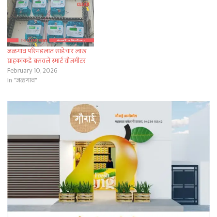
जळगाव परिमंडलात साडेचार लाख
ग्राहकांकडे बसवले स्मार्ट वीजमीटर
February 10, 2026
In "जळगाव"