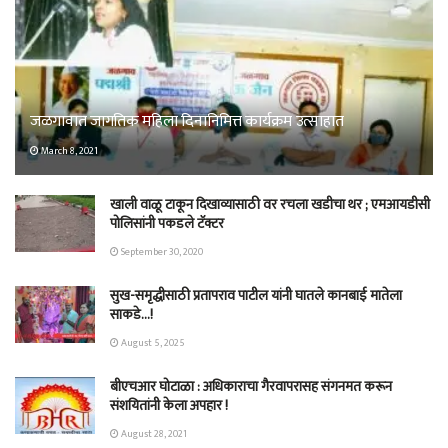
जळगावात जागतिक महिला दिनानिमित्त कार्यक्रम उत्साहात
March 8, 2021
खाली वाळू टाकून दिखाव्यासाठी वर रचला खडीचा थर ; एमआयडीसी
पोलिसांनी पकडले टॅक्टर
September 30, 2020
सुख-समृद्धीसाठी प्रतापराव पाटील यांनी घातले कानबाई मातेला
साकडे…!
August 5, 2025
बीएचआर घोटाळा : अधिकाराचा गैरवापरासह संगनमत करून
संशयितांनी केला अपहार !
August 28, 2021