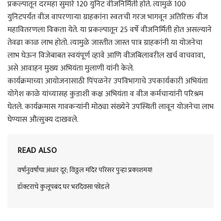
प्रकल्पातून दरमहा सुमारे 120 युनिट वीजनिर्मिती होते. त्यामुळे 100
युनिटपर्यंत वीज वापरणाऱ्या ग्राहकांना स्वतःची गरज भागवून अतिरिक्त वीज
महावितरणला विकता येते. या प्रकल्पातून 25 वर्षे वीजनिर्मिती होत असल्याने
तेवढा काळ लाभ होतो. त्यामुळे जास्तीत जास्त पात्र ग्राहकांनी या योजनेचा
लाभ घेऊन विजेबाबत स्वयंपूर्ण व्हावे आणि वीजबिलावरील खर्च वाचवावा,
असे आवाहन मुख्य अभियंता मुलाणी यांनी केले.
कार्यक्रमाच्या आयोजनासाठी पिंपळनेर उपविभागाचे उपकार्यकारी अभियंता
योगेश काळे यांच्यासह कुडाशी कक्ष अभियंता व वीज कर्मचाऱ्यांनी परिश्रम
घेतले. कार्यक्रमास गावकऱ्यांनी मोठ्या संख्येने उपस्थिती लावून योजनेचा लाभ
घेण्यास औत्सुक्य दाखवले.
READ ALSO
वर्षानुवर्षांचा अंधार दूर; विठ्ठल मंदिर परिसर पुन्हा प्रकाशमय!
डॉक्टराचे कुलूपबंद घर भरदिवसा फोडले