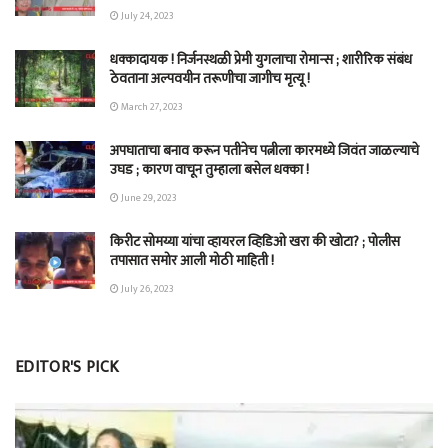
July 24, 2023
धक्कादायक ! निर्जनस्थळी प्रेमी युगलाचा रोमान्स ; शारीरिक संबंध
ठेवताना अल्पवयीन तरूणीचा जागीच मृत्यू !
March 27, 2023
अपघाताचा बनाव करून पतीनेच‎ पत्नीला कारमध्ये जिवंत जाळल्याचे
उघड ; कारण वाचून तुम्हाला बसेल धक्का !
June 29, 2023
किरीट सोमय्या यांचा व्हायरल व्हिडिओ खरा की खोटा? ; पोलीस
तपासात समोर आली मोठी माहिती !
July 26, 2023
EDITOR'S PICK