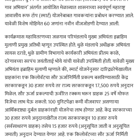
गाव अभियान’ अंतर्गत आयोजित मेळाव्यात शासनाच्या स्वयंपूर्ण महाराष्ट्र
आवासीय रूफ टॉप (स्मार्ट) योजनेबाबत गावकऱ्यांना प्रबोधन करण्यात आले.
यावेळी विशेष मोहिमेत 60 जणांना नवीन वीजजोडणी देण्यात आली.
कार्यक्रमास महावितरणच्या जळगाव परिमंडलाचे मुख्य अभियंता इब्राहिम
मुलाणी प्रमुख अतिथी म्हणून उपस्थित होते. धुळे मंडलाचे अधीक्षक अभियंता
सायस दराडे, धुळे ग्रामीण विभागाचे कार्यकारी अभियंता प्रीतम काळे,
दरेगावच्या सरपंच जयंतीताई भोये यांची यावेळी उपस्थिती होती. यावेळी मुख्य
अभियंता इब्राहिम मुलाणी म्हणाले की, स्मार्ट योजनेनुसार दारिद्र्यरेषेखालील
ग्राहकांना एक किलोवॅटचा सौर ऊर्जानिर्मिती प्रकल्प बसविण्यासाठी केंद्र
सरकारकडून 30 हजार रुपये तर राज्य सरकारकडून 17,500 रुपये अनुदान
मिळेल. सौर ऊर्जा प्रकल्पाची ऊर्वरित रक्कम भरून ग्राहक 25 वर्षे मोफत
विजेचा लाभ घेऊ शकतो. 100 युनिटपेक्षा कमी वीजवापर असणाऱ्या
आर्थिकदृष्ट्या दुर्बल ग्राहकांनाही योजनेचा लाभ होणार आहे. केंद्र सरकारच्या
30 हजार रुपये अनुदानाखेरीज राज्य सरकारकडून 10 हजार रुपये
(सर्वसाधारण ग्राहक) तसेच 15 हजार रुपये (अनुसूचित जाती व अनुसूचित
जमाती) अनुदान देण्यात येणार आहे. एक किलोवॅटच्या सौर ऊर्जा निर्मिती