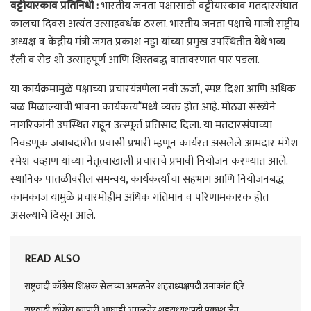
वट्टीयारकाव प्रतिनिधी :
भारतीय जनता पक्षासाठी वट्टीयारकाव मतदारसंघात
कालचा दिवस अत्यंत उत्साहवर्धक ठरला. भारतीय जनता पक्षाचे माजी राष्ट्रीय
अध्यक्ष व केंद्रीय मंत्री जगत प्रकाश नड्डा यांच्या प्रमुख उपस्थितीत येथे भव्य
रॅली व रोड शो उत्साहपूर्ण आणि शिस्तबद्ध वातावरणात पार पडला.
या कार्यक्रमामुळे पक्षाच्या प्रचारयंत्रणेला नवी ऊर्जा, स्पष्ट दिशा आणि अधिक
बळ मिळाल्याची भावना कार्यकर्त्यांमध्ये व्यक्त होत आहे. मोठ्या संख्येने
नागरिकांनी उपस्थित राहून उत्स्फूर्त प्रतिसाद दिला. या मतदारसंघाच्या
निवडणूक जबाबदारीत प्रवासी प्रभारी म्हणून कार्यरत असलेले आमदार मंगेश
रमेश चव्हाण यांच्या नेतृत्वाखाली प्रचाराचे प्रभावी नियोजन करण्यात आले.
स्थानिक पातळीवरील समन्वय, कार्यकर्त्यांचा सहभाग आणि नियोजनबद्ध
कामकाज यामुळे प्रचारमोहीम अधिक गतिमान व परिणामकारक होत
असल्याचे दिसून आले.
READ ALSO
राष्ट्रवादी काँग्रेस शिक्षक सेलच्या अमळनेर शहराध्यक्षपदी उमाकांत हिरे
राष्ट्रवादी काँग्रेस व्यापारी आघाडी अमळनेर शहराध्यक्षपदी प्रकाश जैन