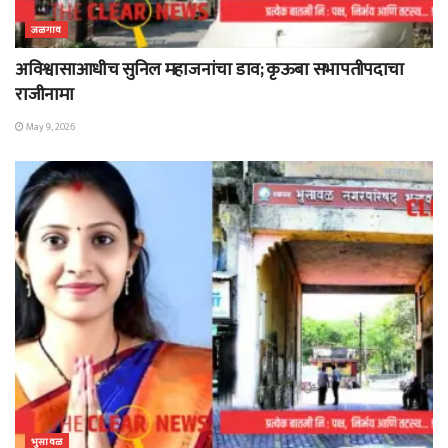
जळगाव
अविश्वासाआधीच सुनिल महाजनांचा डाव; कृऊबा सभापतीपदाचा
राजीनामा
May 9, 2026
भुसावळ