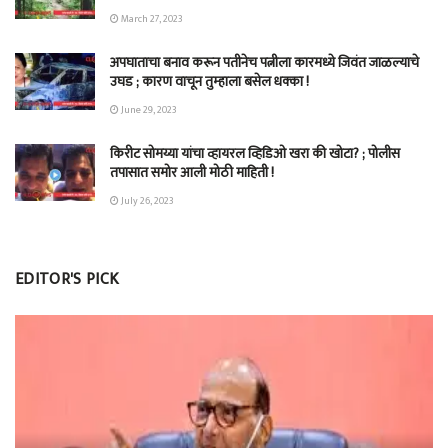
March 27, 2023
अपघाताचा बनाव करून पतीनेच‎ पत्नीला कारमध्ये जिवंत जाळल्याचे
उघड ; कारण वाचून तुम्हाला बसेल धक्का !
June 29, 2023
किरीट सोमय्या यांचा व्हायरल व्हिडिओ खरा की खोटा? ; पोलीस
तपासात समोर आली मोठी माहिती !
July 26, 2023
EDITOR'S PICK