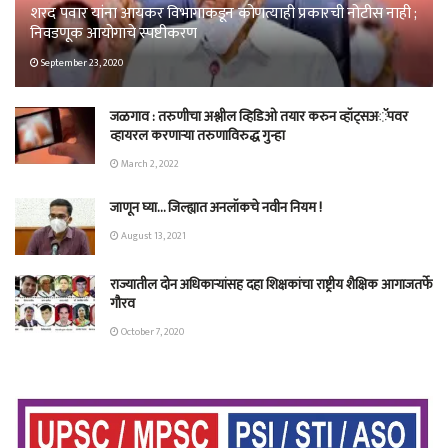
शरद पवार यांना आयकर विभागाकडून कोणत्याही प्रकारची नोटीस नाही ;
निवडणूक आयोगाचे स्पष्टीकरण
September 23, 2020
जळगाव : तरुणीचा अश्लील व्हिडिओ तयार करुन व्हॉट्सअॅपवर
व्हायरल करणाऱ्या तरुणाविरुद्ध गुन्हा
March 2, 2022
जाणून घ्या… जिल्ह्यात अनलॉकचे नवीन नियम !
August 13, 2021
राज्यातील दोन अधिकाऱ्यांसह दहा शिक्षकांचा राष्ट्रीय शैक्षिक आगाजतर्फे
गौरव
October 7, 2020