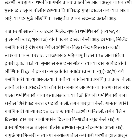
खंडणी, मारहाण व धमकीचा गंभीर प्रकार उघडकीस आला असून या प्रकरणी
भुसावळ तालुका पोलीस ठाण्यात तिघांविरुद्ध गुन्हा दाखल करण्यात आला
आहे. या घटनेमुळे औद्योगिक वसाहतीत एकच खळबळ उडाली आहे.
याप्रकरणी खासगी कंत्राटदार मिलिंद गुणवंत धर्माधिकारी (वय ५१, रा.
कुलकर्णी प्लॉट, भुसावळ) यांनी तक्रार दाखल केली आहे. दरम्यान, मिलिंद
धर्माधिकारी हे दीपनगर येथील औष्णिक विद्युत केंद्र परिसरात कंत्राटी
स्वरूपात काम करतात. जवळपास ४ महिन्यांपूर्वी तसेच १४ जानेवारीला
दुपारी ३.३० वाजेच्या सुमारास सम्राट बनसोडे व त्याच्या दोन साथीदारांनी
औष्णिक विद्युत केंद्राच्या वसाहतीतील क्वार्टर (क्रमांक न्यू ई-३८/१) येथे
धर्माधिकारी यांच्या असलेल्या कंपनीच्या कार्यालयात अनधिकृत प्रवेश केला.
त्यांनी त्यांच्या ओळखीच्या लोकांना कामावर लावण्याच्या कारणावरून वाद
घालत धर्माधिकारी यांचा रस्ता अडवला. या वेळी तिघांनी धर्माधिकारी यांना
अश्लील शिवीगाळ करत दमदाटी केली. तसेच मारहाण केली. यानंतर त्यांनी
धर्माधिकारी यांच्याकडे २० हजार रुपयांची खंडणी मागितली. तसेच पैसे न
दिल्यास ठार मारण्याची धमकी दिल्याचे फिर्यादीत नमूद केले आहे. या
प्रकरणी भुसावळ तालुका पोलीस ठाण्यात गुन्हा नोंदवण्यात आला आहे.
यामुळे धर्माधिकारी व त्यांच्या कार्यालयातील कर्मचारी भयभीत झाले असून