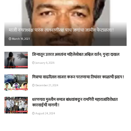
माजी नगराध्यक्ष पारस ललवाणींसह पाच जणांचा जामीन फेटाळला !
March 19, 2021
जिन्यातून उतरत असतांना महिलेसोबत अश्विल वर्तन; गुन्हा दाखल
January 6, 2026
मित्राचा वाढदिवस साजरा करून परतणाऱ्या तिघांवर काळाची झडप !
December 21, 2024
धरणगाव मुस्लीम समाज बांधवांकडून रामगिरी महाराजांविरोधात
कारवाईची मागणी !
August 24, 2024