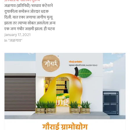
जळगाव (प्रतिनिधी) भरधाव कंटेनरने
दुचाकीला समोरून जोरदार धडक
दिली. यात एका जणाचा जागीच मृत्यू
झाला तर त्याच्या सोबत असलेला अन्य
एक जण गंभीर जखमी झाला. ही घटना
शहरातून जाणाऱ्या महामार्गावर घडली
January 17, 2021
आहे. तसेच शहरातून जाणाऱ्या
In "जळगाव"
महामार्गाच्या चौपदरीकरणाचे काम
सुरू असताना अपघातांचा मालिका
सुरूच आहे. याबाबत वृत्त असे की,
नाशिक जिल्ह्यातील…