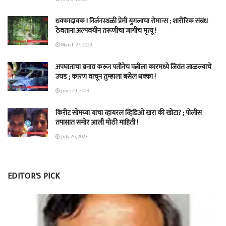
धक्कादायक ! निर्जनस्थळी प्रेमी युगलाचा रोमान्स ; शारीरिक संबंध
ठेवताना अल्पवयीन तरूणीचा जागीच मृत्यू !
March 27, 2023
अपघाताचा बनाव करून पतीनेच‎ पत्नीला कारमध्ये जिवंत जाळल्याचे
उघड ; कारण वाचून तुम्हाला बसेल धक्का !
June 29, 2023
किरीट सोमय्या यांचा व्हायरल व्हिडिओ खरा की खोटा? ; पोलीस
तपासात समोर आली मोठी माहिती !
July 26, 2023
EDITOR'S PICK