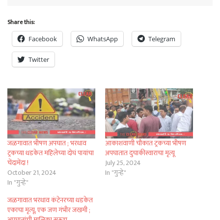
Share this:
Facebook
WhatsApp
Telegram
Twitter
जळगावात भीषण अपघात ; भरधाव
आकाशवाणी चौकात ट्रकच्या भीषण
ट्रकच्या धडकेत महिलेच्या दोघं पायांचा
अपघातात दुचाकीस्वाराचा मृत्यू
चेंदामेंदा !
July 25, 2024
October 21, 2024
In "गुन्हे"
In "गुन्हे"
जळगावात भरधाव कंटेनरच्या धडकेत
एकाचा मृत्यू, एक जण गंभीर जखमी ;
अपघातांची मालिका सुरूच