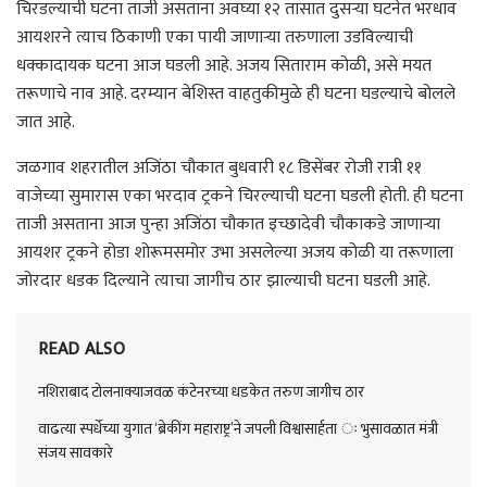
चिरडल्याची घटना ताजी असताना अवघ्या १२ तासात दुसऱ्या घटनेत भरधाव
आयशरने त्याच ठिकाणी एका पायी जाणाऱ्या तरुणाला उडविल्याची
धक्कादायक घटना आज घडली आहे. अजय सिताराम कोळी, असे मयत
तरूणाचे नाव आहे. दरम्यान बेशिस्त वाहतुकीमुळे ही घटना घडल्याचे बोलले
जात आहे.
जळगाव शहरातील अजिंठा चौकात बुधवारी १८ डिसेंबर रोजी रात्री ११
वाजेच्या सुमारास एका भरदाव ट्रकने चिरल्याची घटना घडली होती. ही घटना
ताजी असताना आज पुन्हा अजिंठा चौकात इच्छादेवी चौकाकडे जाणाऱ्या
आयशर ट्रकने होडा शोरूमसमोर उभा असलेल्या अजय कोळी या तरूणाला
जोरदार धडक दिल्याने त्याचा जागीच ठार झाल्याची घटना घडली आहे.
READ ALSO
नशिराबाद टोलनाक्याजवळ कंटेनरच्या धडकेत तरुण जागीच ठार
वाढत्या स्पर्धेच्या युगात ‘ब्रेकींग महाराष्ट्र’ने जपली विश्वासार्हता ः भुसावळात मंत्री
संजय सावकारे