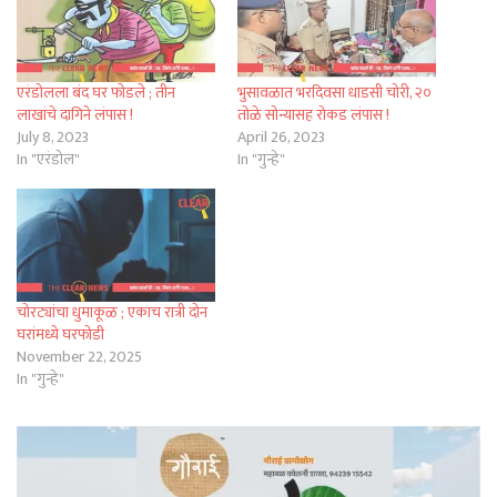
एरंडोलला बंद घर फोडले ; तीन
भुसावळात भरदिवसा धाडसी चोरी, २०
लाखांचे दागिने लंपास !
तोळे सोन्यासह रोकड लंपास !
July 8, 2023
April 26, 2023
In "एरंडोल"
In "गुन्हे"
चोरट्यांचा धुमाकूळ ; एकाच रात्री दोन
घरांमध्ये घरफोडी
November 22, 2025
In "गुन्हे"