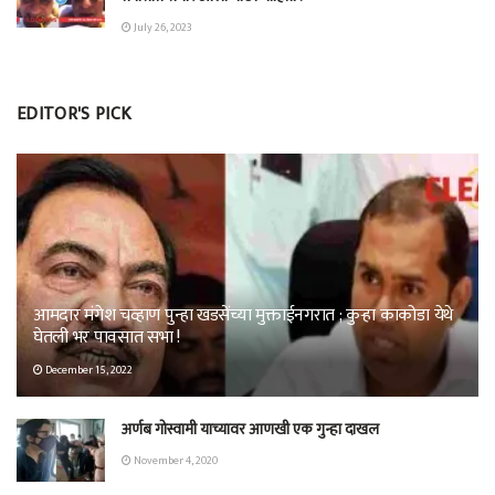
July 26, 2023
EDITOR'S PICK
आमदार मंगेश चव्हाण पुन्हा खडसेंच्या मुक्ताईनगरात ; कुऱ्हा काकोडा येथे
घेतली भर पावसात सभा !
December 15, 2022
अर्णब गोस्वामी याच्यावर आणखी एक गुन्हा दाखल
November 4, 2020