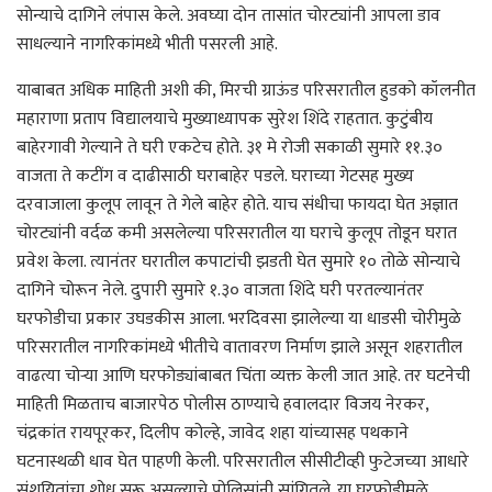
सोन्याचे दागिने लंपास केले. अवघ्या दोन तासांत चोरट्यांनी आपला डाव
साधल्याने नागरिकांमध्ये भीती पसरली आहे.
याबाबत अधिक माहिती अशी की, मिरची ग्राऊंड परिसरातील हुडको कॉलनीत
महाराणा प्रताप विद्यालयाचे मुख्याध्यापक सुरेश शिंदे राहतात. कुटुंबीय
बाहेरगावी गेल्याने ते घरी एकटेच होते. ३१ मे रोजी सकाळी सुमारे ११.३०
वाजता ते कटींग व दाढीसाठी घराबाहेर पडले. घराच्या गेटसह मुख्य
दरवाजाला कुलूप लावून ते गेले बाहेर होते. याच संधीचा फायदा घेत अज्ञात
चोरट्यांनी वर्दळ कमी असलेल्या परिसरातील या घराचे कुलूप तोडून घरात
प्रवेश केला. त्यानंतर घरातील कपाटांची झडती घेत सुमारे १० तोळे सोन्याचे
दागिने चोरून नेले. दुपारी सुमारे १.३० वाजता शिंदे घरी परतल्यानंतर
घरफोडीचा प्रकार उघडकीस आला. भरदिवसा झालेल्या या धाडसी चोरीमुळे
परिसरातील नागरिकांमध्ये भीतीचे वातावरण निर्माण झाले असून शहरातील
वाढत्या चोऱ्या आणि घरफोड्यांबाबत चिंता व्यक्त केली जात आहे. तर घटनेची
माहिती मिळताच बाजारपेठ पोलीस ठाण्याचे हवालदार विजय नेरकर,
चंद्रकांत रायपूरकर, दिलीप कोल्हे, जावेद शहा यांच्यासह पथकाने
घटनास्थळी धाव घेत पाहणी केली. परिसरातील सीसीटीव्ही फुटेजच्या आधारे
संशयितांचा शोध सुरू असल्याचे पोलिसांनी सांगितले. या घरफोडीमुळे