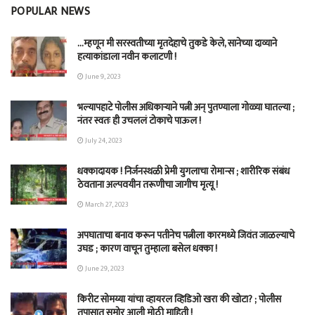
POPULAR NEWS
…म्हणून मी सरस्वतीच्या मृतदेहाचे तुकडे केले, सानेच्या दाव्याने
हत्याकांडाला नवीन कलाटणी !
June 9, 2023
भल्यापहाटे पोलीस अधिकाऱ्याने पत्नी अन् पुतण्याला गोळ्या घातल्या ;
नंतर स्वतः ही उचललं टोकाचे पाऊल !
July 24, 2023
धक्कादायक ! निर्जनस्थळी प्रेमी युगलाचा रोमान्स ; शारीरिक संबंध
ठेवताना अल्पवयीन तरूणीचा जागीच मृत्यू !
March 27, 2023
अपघाताचा बनाव करून पतीनेच‎ पत्नीला कारमध्ये जिवंत जाळल्याचे
उघड ; कारण वाचून तुम्हाला बसेल धक्का !
June 29, 2023
किरीट सोमय्या यांचा व्हायरल व्हिडिओ खरा की खोटा? ; पोलीस
तपासात समोर आली मोठी माहिती !