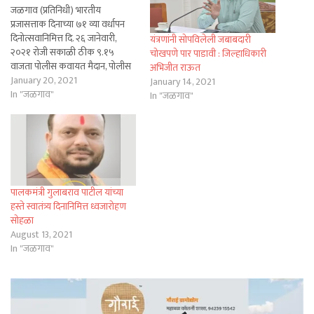
जळगाव (प्रतिनिधी) भारतीय
प्रजासत्ताक दिनाच्या ७१ व्या वर्धापन
दिनोत्सवानिमित्त दि. २६ जानेवारी,
यंत्रणांनी सोपविलेली जबाबदारी
२०२१ रोजी सकाळी ठीक ९.१५
चोखपणे पार पाडावी : जिल्हाधिकारी
वाजता पोलीस कवायत मैदान, पोलीस
अभिजीत राऊत
मुख्यालय जळगाव येथे राज्याचे
January 20, 2021
January 14, 2021
पाणीपुरवठा व स्वच्छतामंत्री तथा
In "जळगाव"
In "जळगाव"
जिलह्याचे पालकमंत्री गुलाबराव पाटील
यांच्या हस्ते ध्वजारोहणाचा मुख्य
शासकीय समारंभ आयोजित करण्यात
आला आहे. या कार्यक्रमास स्थानिक
लोकप्रतिनिधी, स्वातंत्र्यसैनिक, शहिद…
पालकमंत्री गुलाबराव पाटील यांच्या
हस्ते स्वातंत्र्य दिनानिमित्त ध्वजारोहण
सोहळा
August 13, 2021
In "जळगाव"