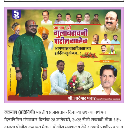
जळगाव (प्रतिनिधी)
भारतीय प्रजासत्ताक दिनाच्या ७१ व्या वर्धापन
दिनानिमित्त मंगळवार दिनांक २६ जानेवारी, २०२१ रोजी सकाळी ठीक ९.१५
वाजता पोलीस कवायत मैदान, पोलीस मुख्यालय येथे राज्याचे पाणीपुरवठा व