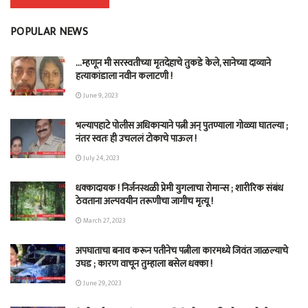
POPULAR NEWS
…म्हणून मी सरस्वतीच्या मृतदेहाचे तुकडे केले, सानेच्या दाव्याने
हत्याकांडाला नवीन कलाटणी !
June 9, 2023
भल्यापहाटे पोलीस अधिकाऱ्याने पत्नी अन् पुतण्याला गोळ्या घातल्या ;
नंतर स्वतः ही उचललं टोकाचे पाऊल !
July 24, 2023
धक्कादायक ! निर्जनस्थळी प्रेमी युगलाचा रोमान्स ; शारीरिक संबंध
ठेवताना अल्पवयीन तरूणीचा जागीच मृत्यू !
March 27, 2023
अपघाताचा बनाव करून पतीनेच‎ पत्नीला कारमध्ये जिवंत जाळल्याचे
उघड ; कारण वाचून तुम्हाला बसेल धक्का !
June 29, 2023