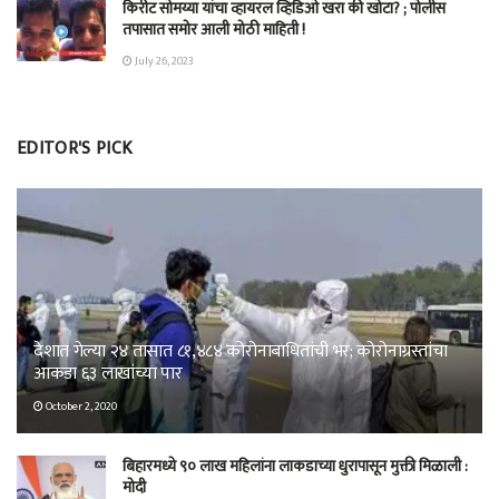
किरीट सोमय्या यांचा व्हायरल व्हिडिओ खरा की खोटा? ; पोलीस
तपासात समोर आली मोठी माहिती !
July 26, 2023
EDITOR'S PICK
देशात गेल्या २४ तासात ८१,४८४ कोरोनाबाधितांची भर; कोरोनाग्रस्तांचा
आकडा ६३ लाखांच्या पार
October 2, 2020
बिहारमध्ये ९० लाख महिलांना लाकडाच्या धुरापासून मुक्ती मिळाली :
मोदी