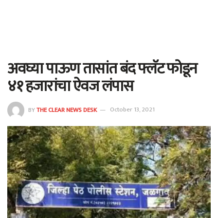
अवघ्या पाऊण तासांत बंद फ्लॅट फोडून
४१ हजारांचा ऐवज लंपास
BY
THE CLEAR NEWS DESK
October 13, 2021