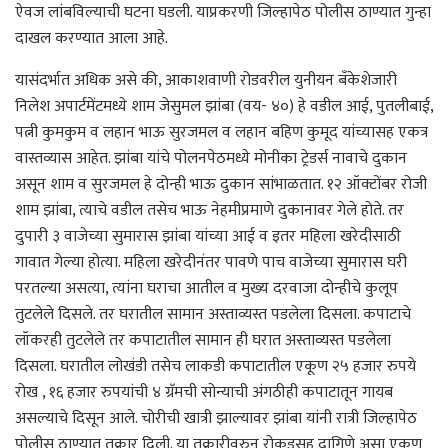
ऐवज लांबविल्याची घटना घडली. याप्रकरणी जिल्हापेठ पोलीस ठाण्यात गुन्हा
दाखल करण्यात आला आहे.
यासंदर्भात अधिक असे की, आकाशवाणी रोडवरील युनीयन बँकेशेजारी
निलेश अपार्टमेंटमध्ये शाम जेसुमल झांबा (वय- ४०) हे वडील आई, पुतलीबाई,
पत्नी कुमकुम व लहान भाऊ सुरजमल व लहान बहिण कुमूद यांच्यासह एकत्र
वास्तव्यास आहेत. झांबा यांचे पोलनपेठमध्ये मोनीका ट्रेडर्स नावाचे दुकान
असून शाम व सुरजमल हे दोन्ही भाऊ दुकान सांभाळतात. १२ ऑक्टोंबर रोजी
शाम झांबा, त्याचे वडील तसेच भाऊ नेहमीप्रमाणे दुकानावर गेले होते. तर
दुपारी ३ वाजेच्या सुमारास झांबा यांच्या आई व इतर महिला खरेदीसाठी
गावात गेल्या होत्या. महिला खरेदीनंतर पावणे पाच वाजेच्या सुमारास घरी
परतल्या असत्या, त्यांना घराचा आतील व मुख्य दरवाजा दोन्हीचे कुलूप
तुटलेले दिसले. तर घरातील सामान अस्ताव्यस्त पडलेला दिसला. कपाटाचे
लॉकरही तुटलेले तर कपाटातील सामान ही घरात अस्ताव्यस्त पडलेला
दिसला. घरातील लोखंडी तसेच लाकडी कपाटातील एकूण २५ हजार रुपये
रोख , १६ हजार रुपयांची ४ ग्रॅमची सोन्याची अंगठीही कपाटातून गायब
असल्याचे दिसून आले. चोरीची खात्री झाल्यावर झांबा यांनी रात्री जिल्हापेठ
पोलीस ठाण्यात तक्रार दिली. या तक्रारीवरुन रोकडसह दागिणे असा एकूण