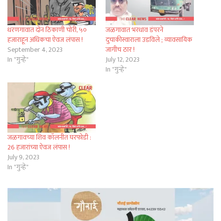
धरणगावात दोन ठिकाणी चोरी, ५०
जळगावात भरधाव डंपरने
हजाराहून अधिकचा ऐवज लंपास !
दुचाकीस्वाराला उडविले ; व्यावसायिक
September 4, 2023
जागीच ठार !
In "गुन्हे"
July 12, 2023
In "गुन्हे"
जळगावच्या शिव कॉलनीत घरफोडी :
26 हजारांच्या ऐवज लंपास !
July 9, 2023
In "गुन्हे"