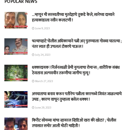
POPULAR NEWS
…म्हणून मी सरस्वतीच्या मृतदेहाचे तुकडे केले, सानेच्या दाव्याने
हत्याकांडाला नवीन कलाटणी !
June 9, 2023
भल्यापहाटे पोलीस अधिकाऱ्याने पत्नी अन् पुतण्याला गोळ्या घातल्या ;
नंतर स्वतः ही उचललं टोकाचे पाऊल !
July 24, 2023
धक्कादायक ! निर्जनस्थळी प्रेमी युगलाचा रोमान्स ; शारीरिक संबंध
ठेवताना अल्पवयीन तरूणीचा जागीच मृत्यू !
March 27, 2023
अपघाताचा बनाव करून पतीनेच‎ पत्नीला कारमध्ये जिवंत जाळल्याचे
उघड ; कारण वाचून तुम्हाला बसेल धक्का !
June 29, 2023
किरीट सोमय्या यांचा व्हायरल व्हिडिओ खरा की खोटा? ; पोलीस
तपासात समोर आली मोठी माहिती !