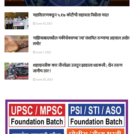
महावितरणकडून ५.१७ कोटींची सहायता निधीला मदत
June 10, 2021
गाझियाबादमधील मंकीपॉक्सच्या ‘त्या’ संशयित रुग्णाचा अहवाल अखेर
समोर
June 7, 2022
शहादानजीक कार तीनवेळा उलटून झाडाला धडकली ; दोन तरुण
जागीच ठार !
June 30, 2023