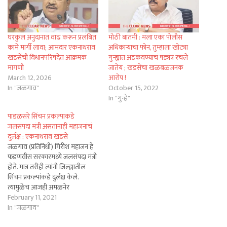
घरकुल अनुदानात वाढ करून प्रलंबित
मोठी बातमी : मला एका पोलीस
कामे मार्गी लावा; आमदार एकनाथराव
अधिकाऱ्याचा फोन, तुम्हाला खोट्या
खडसेंची विधानपरिषदेत आक्रमक
गुन्ह्यात अडकवण्याचं षड्यंत्र रचले
मागणी
जातेय ; खडसेंचा खळबळजनक
March 12, 2026
आरोप !
In "जळगाव"
October 15, 2022
In "गुन्हे"
पाडळसरे सिंचन प्रकल्पाकडे
जलसंपदा मंत्री असतानाही महाजनांचं
दुर्लक्ष : एकनाथराव खडसे
जळगाव (प्रतिनिधी) गिरीश महाजन हे
फडणवीस सरकारमध्ये जलसंपदा मंत्री
होते. मात्र तरीही त्यांनी जिल्ह्यातील
सिंचन प्रकल्पांकडे दुर्लक्ष केले.
त्यामुळेच आजही अमळनेर
तालुक्यातील पाडळसरे येथील निम्न
February 11, 2021
तापी प्रकल्प रखडलाय, असा आरोप
In "जळगाव"
राष्ट्रवादीचे नेते तथा माजी मंत्री