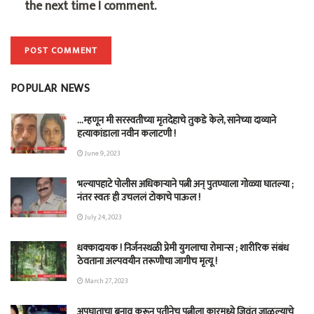
the next time I comment.
POPULAR NEWS
…म्हणून मी सरस्वतीच्या मृतदेहाचे तुकडे केले, सानेच्या दाव्याने
हत्याकांडाला नवीन कलाटणी !
June 9, 2023
भल्यापहाटे पोलीस अधिकाऱ्याने पत्नी अन् पुतण्याला गोळ्या घातल्या ;
नंतर स्वतः ही उचललं टोकाचे पाऊल !
July 24, 2023
धक्कादायक ! निर्जनस्थळी प्रेमी युगलाचा रोमान्स ; शारीरिक संबंध
ठेवताना अल्पवयीन तरूणीचा जागीच मृत्यू !
March 27, 2023
अपघाताचा बनाव करून पतीनेच‎ पत्नीला कारमध्ये जिवंत जाळल्याचे