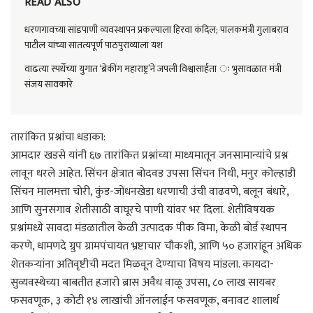
READ ALSO
धरणगावच्या सांडपाणी व्यवस्थापन प्रकल्पाला हिरवा कंदिल; पालकमंत्री गुलाबराव
पाटील यांच्या सातत्यपूर्ण पाठपुराव्याला यश
वाढत्या स्पर्धेच्या युगात ‘ब्रेकींग महाराष्ट्र’ने जपली विश्वासार्हता ः भुसावळात मंत्री
संजय सावकारे
तारांकित प्रश्नांचा धडाका:
आमदार खडसे यांनी ६७ तारांकित प्रश्नांच्या माध्यमातून जनसामान्यांचे प्रश्न
लावून धरले आहेत. सिंचन क्षेत्रात बोदवड उपसा सिंचन निधी, मनुर कोल्हाडी
सिंचन मालमत्ता चोरी, कुंड-जोंधनखेडा धरणाची उंची वाढवणे, बलून बंधारे,
आणि सुनसगाव शेतीसाठी वाघूरचे पाणी यांवर भर दिला. शेतीविषयक
प्रश्नांमध्ये सावदा मंडळातील केळी उत्पादक पीक विमा, केळी बोर्ड स्थापन
करणे, धामणदे ग्रुप ग्रामपंचायत भ्रष्टाचार चौकशी, आणि ५० हजारांहून अधिक
शेतकऱ्यांना अतिवृष्टीची मदत मिळवून देण्याचा विषय मांडला. कायदा-
सुव्यवस्थेच्या बाबतीत हजारो ब्रास अवैध वाळू उपसा, ८० लाख सायबर
फसवणूक, ३ कोटी १४ लाखांची ऑनलाईन फसवणूक, बनावट शालार्थ