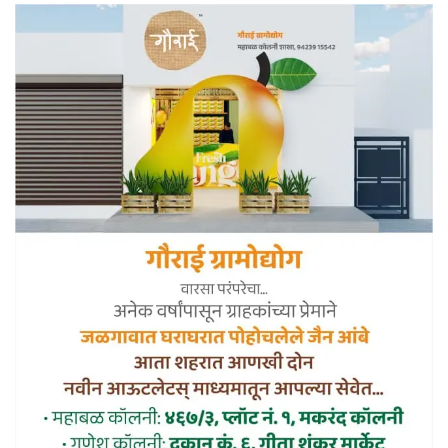
एकनाथराव खडसे यांनी केला आहे.
भाजपचे संकटमोचक नेते अशी ख्याती
असलेले माजी मंत्री गिरीश महाजन…