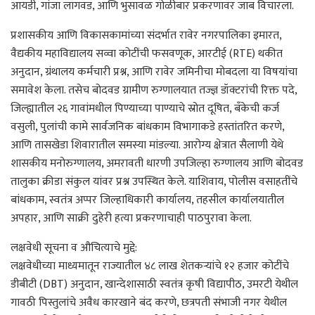
आयडी, गांजा लागवड, आणि भुसावळ गोळीबार प्रकरणावर जाब विचारला.
प्रशासकीय आणि विकासकामांच्या संदर्भात रावेर नगरपालिका इमारत,
वैद्यकीय महाविद्यालय सव्वा कोटींची फसवणूक, आरटीई (RTE) थकीत
अनुदान, ग्रंथालय कर्मचारी प्रश्न, आणि रावेर जमिनीचा मोबदला या विषयांचा
समावेश केला. तसेच बोदवड ग्रामीण रुग्णालयात तज्ज्ञ डॉक्टरांची रिक्त पदे,
जिल्ह्यातील २६ गावांमधील पिण्याच्या पाण्याचे स्रोत दूषित, बँकेची कर्ज
वसुली, पुलांची कामे सार्वजनिक बांधकाम विभागाकडे हस्तांतरित करणे,
आणि तासखेडा शिवारातील समस्या मांडल्या. आरोग्य क्षेत्रात सैलाणी येथे
शासकीय मनोरुग्णालय, अमरावती धारणी उपजिल्हा रुग्णालय आणि बोदवड
तालुका क्रीडा संकुल यांवर प्रश्न उपस्थित केले. याशिवाय, पोलीस वसाहतींचे
बांधकाम, स्वतंत्र अप्पर जिल्हाधिकारी कार्यालय, तहसील कार्यालयातील
अपहार, आणि साक्री दुहेरी हत्या प्रकरणाचाही पाठपुरावा केला.
लक्षवेधी सूचना व औचित्याचे मुद्दे:
लक्षवेधीच्या माध्यमातून राज्यातील ४८ लाख शेतकऱ्यांचे १२ हजार कोटींचे
डीबीटी (DBT) अनुदान, खान्देशासाठी स्वतंत्र कृषी विद्यापीठ, उमरटी येथील
गावठी पिस्तुलांचे अवैध कारखाने बंद करणे, छत्रपती संभाजी नगर येथील