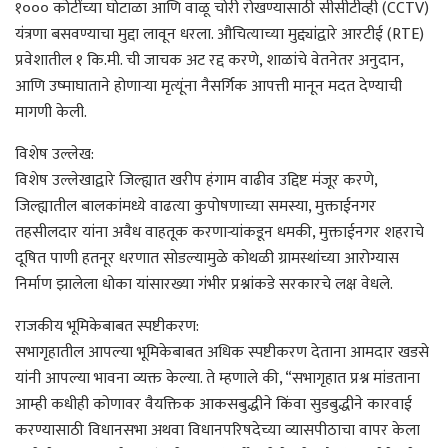
१००० कोटींच्या घोटाळा आणि वाळू चोरी रोखण्यासाठी सीसीटीव्ही (CCTV)
यंत्रणा बसवण्याचा मुद्दा लावून धरला. औचित्याच्या मुद्द्यांद्वारे आरटीई (RTE)
प्रवेशातील १ कि.मी. ची जाचक अट रद्द करणे, शाळांचे वेतनेतर अनुदान,
आणि उष्माघाताने होणाऱ्या मृत्यूंना नैसर्गिक आपत्ती मानून मदत देण्याची
मागणी केली.
विशेष उल्लेख:
विशेष उल्लेखाद्वारे जिल्ह्यात खरीप हंगाम वाढीव उद्दिष्ट मंजूर करणे,
जिल्ह्यातील बालकांमध्ये वाढत्या कुपोषणाच्या समस्या, मुक्ताईनगर
तहसीलदार यांना अवैध वाहतूक करणाऱ्यांकडून धमकी, मुक्ताईनगर शहराचे
दूषित पाणी हतनूर धरणात सोडल्यामुळे कोथळी ग्रामस्थांच्या आरोग्यास
निर्माण झालेला धोका यांसारख्या गंभीर प्रश्नांकडे सरकारचे लक्ष वेधले.
राजकीय भूमिकेबाबत स्पष्टीकरण:
सभागृहातील आपल्या भूमिकेबाबत अधिक स्पष्टीकरण देताना आमदार खडसे
यांनी आपल्या भावना व्यक्त केल्या. ते म्हणाले की, “सभागृहात प्रश्न मांडताना
आम्ही कधीही कोणावर वैयक्तिक आकसबुद्धीने किंवा सुडबुद्धीने कारवाई
करण्यासाठी विधानसभा अथवा विधानपरिषदेच्या व्यासपीठाचा वापर केला